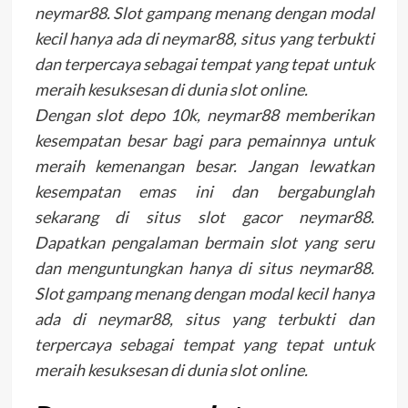
neymar88. Slot gampang menang dengan modal
kecil hanya ada di neymar88, situs yang terbukti
dan terpercaya sebagai tempat yang tepat untuk
meraih kesuksesan di dunia slot online.
Dengan slot depo 10k, neymar88 memberikan
kesempatan besar bagi para pemainnya untuk
meraih kemenangan besar. Jangan lewatkan
kesempatan emas ini dan bergabunglah
sekarang di situs slot gacor neymar88.
Dapatkan pengalaman bermain slot yang seru
dan menguntungkan hanya di situs neymar88.
Slot gampang menang dengan modal kecil hanya
ada di neymar88, situs yang terbukti dan
terpercaya sebagai tempat yang tepat untuk
meraih kesuksesan di dunia slot online.