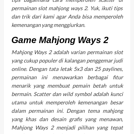
permainan slot mahjong ways 2. Yuk, ikuti tips
dan trik dari kami agar Anda bisa memperoleh
kemenangan yang menggiurkan.
Game Mahjong Ways 2
Mahjong Ways 2 adalah varian permainan slot
yang cukup populer di kalangan penggemar judi
online. Dengan tata letak 5x3 dan 25 paylines,
permainan ini menawarkan berbagai fitur
menarik yang membuat pemain betah untuk
bermain. Scatter dan wild symbol adalah kunci
utama untuk memperoleh kemenangan besar
dalam permainan ini. Dengan tema mahjong
yang khas dan desain grafis yang menawan,
Mahjong Ways 2 menjadi pilihan yang tepat