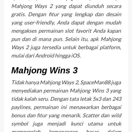
Mahjong Ways 2 yang dapat diunduh secara
gratis. Dengan fitur yang lengkap dan desain
yang user-friendly, Anda dapat dengan mudah
mengakses permainan slot favorit Anda kapan
pun dan di mana pun. Selain itu, apk Mahjong
Ways 2 juga tersedia untuk berbagai platform,
mulai dari Android hingga iOS.
Mahjong Wins 3
Tidak hanya Mahjong Ways 2, SpaceMan88 juga
menyediakan permainan Mahjong Wins 3 yang
tidak kalah seru. Dengan tata letak 5x3 dan 243
paylines, permainan ini menawarkan berbagai
bonus dan fitur yang menarik. Scatter dan wild
symbol juga menjadi kunci utama untuk
memperoleh kemenangan besar dalam