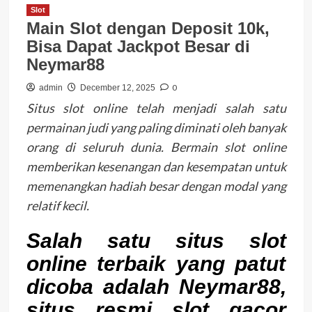
Slot
Main Slot dengan Deposit 10k,
Bisa Dapat Jackpot Besar di
Neymar88
0
admin
December 12, 2025
Situs slot online telah menjadi salah satu
permainan judi yang paling diminati oleh banyak
orang di seluruh dunia. Bermain slot online
memberikan kesenangan dan kesempatan untuk
memenangkan hadiah besar dengan modal yang
relatif kecil.
Salah satu situs slot
online terbaik yang patut
dicoba adalah Neymar88,
situs resmi slot gacor