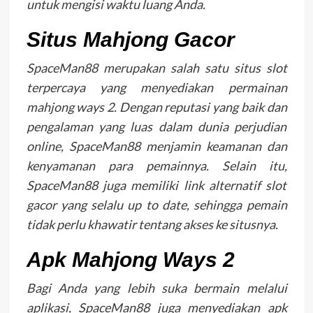
untuk mengisi waktu luang Anda.
Situs Mahjong Gacor
SpaceMan88 merupakan salah satu situs slot
terpercaya yang menyediakan permainan
mahjong ways 2. Dengan reputasi yang baik dan
pengalaman yang luas dalam dunia perjudian
online, SpaceMan88 menjamin keamanan dan
kenyamanan para pemainnya. Selain itu,
SpaceMan88 juga memiliki link alternatif slot
gacor yang selalu up to date, sehingga pemain
tidak perlu khawatir tentang akses ke situsnya.
Apk Mahjong Ways 2
Bagi Anda yang lebih suka bermain melalui
aplikasi, SpaceMan88 juga menyediakan apk