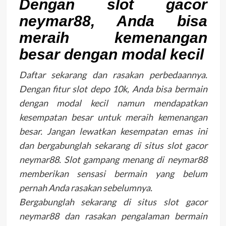
Dengan slot gacor
neymar88, Anda bisa
meraih kemenangan
besar dengan modal kecil
Daftar sekarang dan rasakan perbedaannya.
Dengan fitur slot depo 10k, Anda bisa bermain
dengan modal kecil namun mendapatkan
kesempatan besar untuk meraih kemenangan
besar. Jangan lewatkan kesempatan emas ini
dan bergabunglah sekarang di situs slot gacor
neymar88. Slot gampang menang di neymar88
memberikan sensasi bermain yang belum
pernah Anda rasakan sebelumnya.
Bergabunglah sekarang di situs slot gacor
neymar88 dan rasakan pengalaman bermain