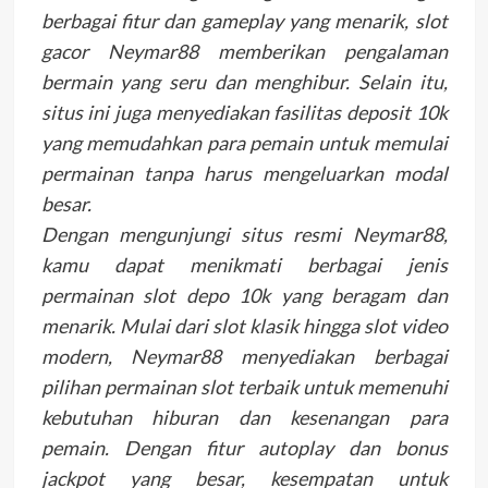
berbagai fitur dan gameplay yang menarik, slot
gacor Neymar88 memberikan pengalaman
bermain yang seru dan menghibur. Selain itu,
situs ini juga menyediakan fasilitas deposit 10k
yang memudahkan para pemain untuk memulai
permainan tanpa harus mengeluarkan modal
besar.
Dengan mengunjungi situs resmi Neymar88,
kamu dapat menikmati berbagai jenis
permainan slot depo 10k yang beragam dan
menarik. Mulai dari slot klasik hingga slot video
modern, Neymar88 menyediakan berbagai
pilihan permainan slot terbaik untuk memenuhi
kebutuhan hiburan dan kesenangan para
pemain. Dengan fitur autoplay dan bonus
jackpot yang besar, kesempatan untuk