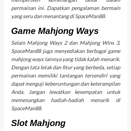
permainan ini. Dapatkan pengalaman bermain
yang seru dan menantang di SpaceMan88.
Game Mahjong Ways
Selain Mahjong Ways 2 dan Mahjong Wins 3,
SpaceMan88 juga menyediakan berbagai game
mahjong ways lainnya yang tidak kalah menarik.
Dengan tata letak dan fitur yang berbeda, setiap
permainan memiliki tantangan tersendiri yang
dapat menguji keberuntungan dan keterampilan
Anda. Jangan lewatkan kesempatan untuk
memenangkan hadiah-hadiah menarik di
SpaceMan88.
Slot Mahjong