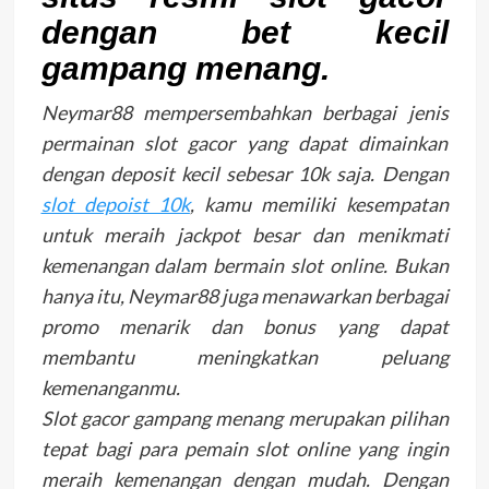
dengan bet kecil
gampang menang.
Neymar88 mempersembahkan berbagai jenis
permainan slot gacor yang dapat dimainkan
dengan deposit kecil sebesar 10k saja. Dengan
slot depoist 10k
, kamu memiliki kesempatan
untuk meraih jackpot besar dan menikmati
kemenangan dalam bermain slot online. Bukan
hanya itu, Neymar88 juga menawarkan berbagai
promo menarik dan bonus yang dapat
membantu meningkatkan peluang
kemenanganmu.
Slot gacor gampang menang merupakan pilihan
tepat bagi para pemain slot online yang ingin
meraih kemenangan dengan mudah. Dengan