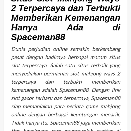
2 Terpercaya dan Terbukti
Memberikan Kemenangan
Hanya Ada di
Spaceman88
Dunia perjudian online semakin berkembang
pesat dengan hadirnya berbagai macam situs
slot terpercaya. Salah satu situs terbaik yang
menyediakan permainan slot mahjong ways 2
terpercaya dan terbukti memberikan
kemenangan adalah Spaceman88. Dengan link
slot gacor terbaru dan terpercaya, Spaceman88
siap memanjakan para pecinta game mahjong
online dengan berbagai keuntungan menarik.
Tidak hanya itu, Spaceman88 juga memberikan
tips bagaimana cara memperoleh scatter di