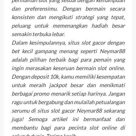
permainan slot yang sesuai dengan kemampuan
dan preferensimu. Dengan bermain secara
konsisten dan mengikuti strategi yang tepat,
peluang untuk memenangkan hadiah besar
semakin terbuka lebar.
Dalam kesimpulannya, situs slot gacor dengan
bet kecil gampang menang seperti Neymar88
adalah pilihan terbaik bagi para pemain yang
ingin merasakan keseruan bermain slot online.
Dengan deposit 10k, kamu memiliki kesempatan
untuk meraih jackpot besar dan menikmati
berbagai promo menarik setiap harinya. Jangan
ragu untuk bergabung dan mulailah petualangan
serumu di situs slot gacor Neymar88 sekarang
juga! Semoga artikel ini bermanfaat dan
membantu bagi para pecinta slot online di