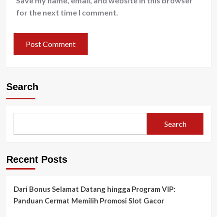
Save my name, email, and website in this browser
for the next time I comment.
Search
Search
Recent Posts
Dari Bonus Selamat Datang hingga Program VIP:
Panduan Cermat Memilih Promosi Slot Gacor