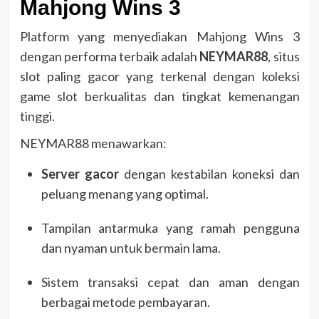
Mahjong Wins 3
Platform yang menyediakan Mahjong Wins 3
dengan performa terbaik adalah
NEYMAR88
, situs
slot paling gacor yang terkenal dengan koleksi
game slot berkualitas dan tingkat kemenangan
tinggi.
NEYMAR88 menawarkan:
Server gacor
dengan kestabilan koneksi dan
peluang menang yang optimal.
Tampilan antarmuka yang ramah pengguna
dan nyaman untuk bermain lama.
Sistem transaksi cepat dan aman dengan
berbagai metode pembayaran.