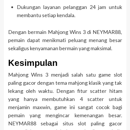
Dukungan layanan pelanggan 24 jam untuk
membantu setiap kendala.
Dengan bermain Mahjong Wins 3 di NEYMAR88,
pemain dapat menikmati peluang menang besar
sekaligus kenyamanan bermain yang maksimal.
Kesimpulan
Mahjong Wins 3 menjadi salah satu game slot
paling gacor dengan tema mahjong klasik yang tak
lekang oleh waktu. Dengan fitur scatter hitam
yang hanya membutuhkan 4 scatter untuk
menjamin maxwin, game ini sangat cocok bagi
pemain yang mengincar kemenangan besar.
NEYMAR88 sebagai situs slot paling gacor