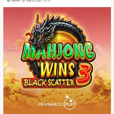
admin
July 4, 2025
0