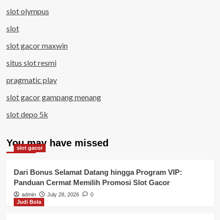
slot olympus
slot
slot gacor maxwin
situs slot resmi
pragmatic play
slot gacor gampang menang
slot depo 5k
You may have missed
slot gacor
Dari Bonus Selamat Datang hingga Program VIP:
Panduan Cermat Memilih Promosi Slot Gacor
admin
July 28, 2026
0
Judi Bola