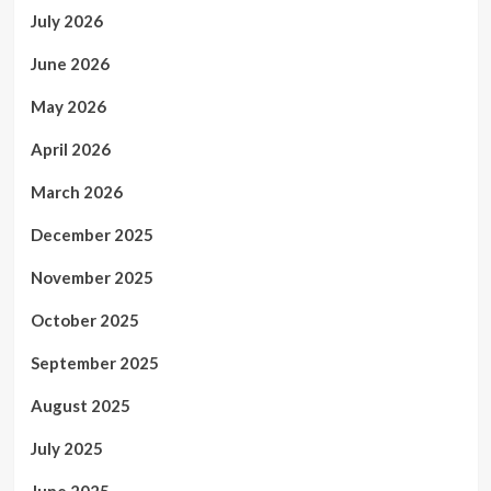
July 2026
June 2026
May 2026
April 2026
March 2026
December 2025
November 2025
October 2025
September 2025
August 2025
July 2025