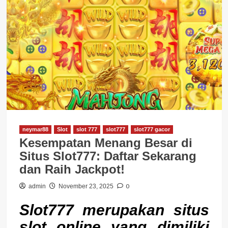
neymar88
Slot
slot 777
slot777
slot777 gacor
Kesempatan Menang Besar di
Situs Slot777: Daftar Sekarang
dan Raih Jackpot!
0
admin
November 23, 2025
Slot777 merupakan situs
slot online yang dimiliki