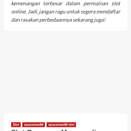
kemenangan terbesar dalam permainan slot
online. Jadi, jangan ragu untuk segera mendaftar
dan rasakan perbedaannya sekarang juga!
Slot
spaceman88
spaceman88 slot