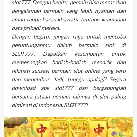
slot777. Dengan begitu, pemain bisa merasakan
pengalaman bermain yang lebih nyaman dan
aman tanpa harus khawatir tentang keamanan
data pribadi mereka.
Dengan begitu, jangan ragu untuk mencoba
peruntunganmu dalam bermain slot di
SLOT777. Dapatkan kesempatan untuk
memenangkan hadiah-hadiah menarik dan
nikmati sensasi bermain slot online yang seru
dan menghibur. Jadi, tunggu apalagi? Segera
download apk slot777 dan bergabunglah
bersama jutaan pemain lainnya di slot paling
diminati di Indonesia, SLOT777!