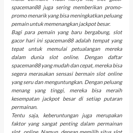
spaceman88 juga sering memberikan promo-
promo menarik yang bisa meningkatkan peluang
pemain untuk memenangkan jackpot besar.
Bagi para pemain yang baru bergabung, slot
gacor hari ini spaceman88 adalah tempat yang
tepat untuk memulai petualangan mereka
dalam dunia slot online. Dengan daftar
spaceman88 yang mudah dan cepat, mereka bisa
segera merasakan sensasi bermain slot online
yang seru dan menguntungkan. Dengan peluang
menang yang tinggi, mereka bisa meraih
kesempatan jackpot besar di setiap putaran
permainan.
Tentu saja, keberuntungan juga merupakan
faktor yang sangat penting dalam permainan
slot online. Namun, dengan memilih situs slot