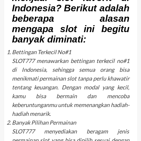
Indonesia? Berikut adalah
beberapa alasan
mengapa slot ini begitu
banyak diminati:
Bettingan Terkecil No#1
SLOT777 menawarkan bettingan terkecil no#1
di Indonesia, sehingga semua orang bisa
menikmati permainan slot tanpa perlu khawatir
tentang keuangan. Dengan modal yang kecil,
kamu bisa bermain dan mencoba
keberuntunganmu untuk memenangkan hadiah-
hadiah menarik.
Banyak Pilihan Permainan
SLOT777 menyediakan beragam jenis
permainan slot yang bisa dipilih sesuai dengan