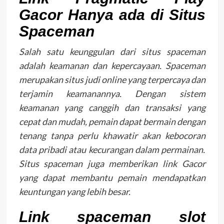
Gacor Hanya ada di Situs
Spaceman
Salah satu keunggulan dari situs spaceman
adalah keamanan dan kepercayaan. Spaceman
merupakan situs judi online yang terpercaya dan
terjamin keamanannya. Dengan sistem
keamanan yang canggih dan transaksi yang
cepat dan mudah, pemain dapat bermain dengan
tenang tanpa perlu khawatir akan kebocoran
data pribadi atau kecurangan dalam permainan.
Situs spaceman juga memberikan link Gacor
yang dapat membantu pemain mendapatkan
keuntungan yang lebih besar.
Link spaceman slot