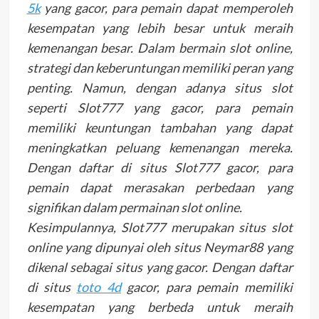
5k
yang gacor, para pemain dapat memperoleh
kesempatan yang lebih besar untuk meraih
kemenangan besar. Dalam bermain slot online,
strategi dan keberuntungan memiliki peran yang
penting. Namun, dengan adanya situs slot
seperti Slot777 yang gacor, para pemain
memiliki keuntungan tambahan yang dapat
meningkatkan peluang kemenangan mereka.
Dengan daftar di situs Slot777 gacor, para
pemain dapat merasakan perbedaan yang
signifikan dalam permainan slot online.
Kesimpulannya, Slot777 merupakan situs slot
online yang dipunyai oleh situs Neymar88 yang
dikenal sebagai situs yang gacor. Dengan daftar
di situs
toto 4d
gacor, para pemain memiliki
kesempatan yang berbeda untuk meraih