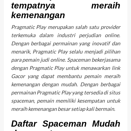
tempatnya meraih
kemenangan
Pragmatic Play merupakan salah satu provider
terkemuka dalam industri perjudian online.
Dengan berbagai permainan yang inovatif dan
menarik, Pragmatic Play selalu menjadi pilihan
para pemain judi online. Spaceman bekerjasama
dengan Pragmatic Play untuk menawarkan link
Gacor yang dapat membantu pemain meraih
kemenangan dengan mudah. Dengan berbagai
permainan Pragmatic Play yang tersedia di situs
spaceman, pemain memiliki kesempatan untuk
meraih kemenangan besar setiap kali bermain.
Daftar Spaceman Mudah