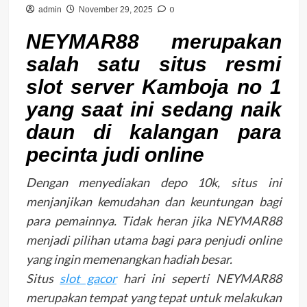
0
admin
November 29, 2025
NEYMAR88 merupakan
salah satu situs resmi
slot server Kamboja no 1
yang saat ini sedang naik
daun di kalangan para
pecinta judi online
Dengan menyediakan depo 10k, situs ini
menjanjikan kemudahan dan keuntungan bagi
para pemainnya. Tidak heran jika NEYMAR88
menjadi pilihan utama bagi para penjudi online
yang ingin memenangkan hadiah besar.
Situs
slot gacor
hari ini seperti NEYMAR88
merupakan tempat yang tepat untuk melakukan