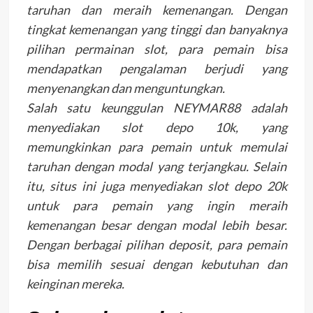
taruhan dan meraih kemenangan. Dengan
tingkat kemenangan yang tinggi dan banyaknya
pilihan permainan slot, para pemain bisa
mendapatkan pengalaman berjudi yang
menyenangkan dan menguntungkan.
Salah satu keunggulan NEYMAR88 adalah
menyediakan slot depo 10k, yang
memungkinkan para pemain untuk memulai
taruhan dengan modal yang terjangkau. Selain
itu, situs ini juga menyediakan slot depo 20k
untuk para pemain yang ingin meraih
kemenangan besar dengan modal lebih besar.
Dengan berbagai pilihan deposit, para pemain
bisa memilih sesuai dengan kebutuhan dan
keinginan mereka.