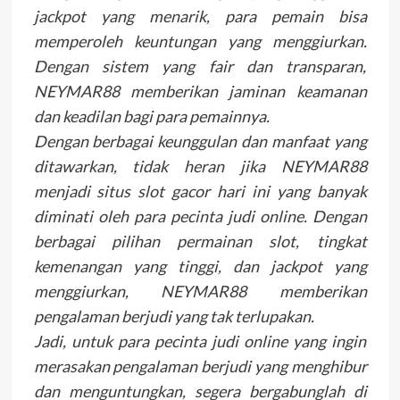
jackpot yang menarik, para pemain bisa
memperoleh keuntungan yang menggiurkan.
Dengan sistem yang fair dan transparan,
NEYMAR88 memberikan jaminan keamanan
dan keadilan bagi para pemainnya.
Dengan berbagai keunggulan dan manfaat yang
ditawarkan, tidak heran jika NEYMAR88
menjadi situs slot gacor hari ini yang banyak
diminati oleh para pecinta judi online. Dengan
berbagai pilihan permainan slot, tingkat
kemenangan yang tinggi, dan jackpot yang
menggiurkan, NEYMAR88 memberikan
pengalaman berjudi yang tak terlupakan.
Jadi, untuk para pecinta judi online yang ingin
merasakan pengalaman berjudi yang menghibur
dan menguntungkan, segera bergabunglah di