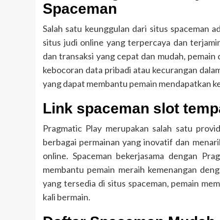
Spaceman
Salah satu keunggulan dari situs spaceman
situs judi online yang terpercaya dan terj
dan transaksi yang cepat dan mudah, pemain 
kebocoran data pribadi atau kecurangan dala
yang dapat membantu pemain mendapatkan keu
Link spaceman slot tem
Pragmatic Play merupakan salah satu provid
berbagai permainan yang inovatif dan menarik
online. Spaceman bekerjasama dengan Prag
membantu pemain meraih kemenangan denga
yang tersedia di situs spaceman, pemain mem
kali bermain.