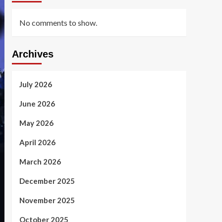
No comments to show.
Archives
July 2026
June 2026
May 2026
April 2026
March 2026
December 2025
November 2025
October 2025