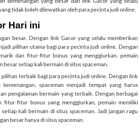
h kemenangan yang besar dan link Gacor yang selalu
g tidak boleh dilewatkan oleh para pecinta judi online.
 Hari ini
gan besar. Dengan link Gacor yang selalu memberikan
di pilihan utama bagi para pecinta judi online. Dengan
narik dan fitur-fitur bonus yang menggiurkan, pemain
besar setiap kali bermain di situs spaceman.
lihan terbaik bagi para pecinta judi online. Dengan link
h kemenangan, spaceman menjadi tempat yang harus
kan pengalaman bermain yang terbaik. Dengan berbagai
 fitur-fitur bonus yang menggiurkan, pemain memiliki
tiap kali bermain di situs spaceman. Jadi jangan ragu
gan besar hanya di situs spaceman.