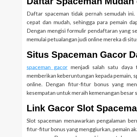
Daftar Spaceman Mudah 
Daftar spaceman tidak pernah semudah ini
cepat dan mudah, sehingga para pemain da
Dengan mengisi formulir pendaftaran yang se
memulai petualangan judi online mereka di sit
Situs Spaceman Gacor D
spaceman gacor
menjadi salah satu daya t
memberikan keberuntungan kepada pemain, spac
online. Dengan fitur-fitur bonus yang me
kesempatan untuk meraih kemenangan besar set
Link Gacor Slot Spaceman
Slot spaceman menawarkan pengalaman berm
fitur-fitur bonus yang menggiurkan, pemain aka