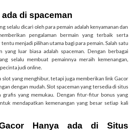
a ada di spaceman
yang selalu dicari oleh para pemain adalah kenyamanan dan
memberikan pengalaman bermain yang terbaik serta
ntu menjadi pilihan utama bagi para pemain. Salah satu
 yang luar biasa adalah spaceman. Dengan berbagai
yang selalu membuat pemainnya meraih kemenangan,
ecinta judi online.
lot yang menghibur, tetapi juga memberikan link Gacor
an dengan mudah. Slot spaceman yang tersedia di situs
n grafis yang memukau. Dengan fitur-fitur bonus yang
untuk mendapatkan kemenangan yang besar setiap kali
 Gacor Hanya ada di Situs