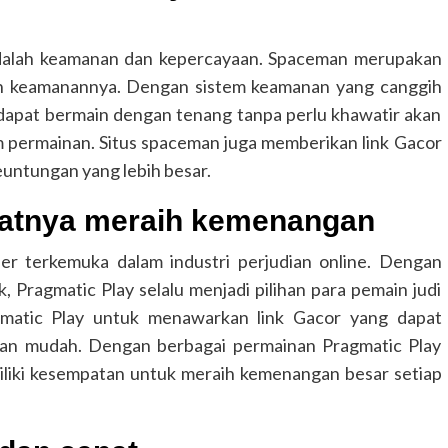
 adalah keamanan dan kepercayaan. Spaceman merupakan
amin keamanannya. Dengan sistem keamanan yang canggih
dapat bermain dengan tenang tanpa perlu khawatir akan
m permainan. Situs spaceman juga memberikan link Gacor
ntungan yang lebih besar.
patnya meraih kemenangan
er terkemuka dalam industri perjudian online. Dengan
, Pragmatic Play selalu menjadi pilihan para pemain judi
matic Play untuk menawarkan link Gacor yang dapat
n mudah. Dengan berbagai permainan Pragmatic Play
iliki kesempatan untuk meraih kemenangan besar setiap