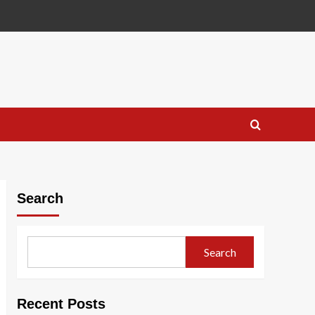
Search
Search
Recent Posts