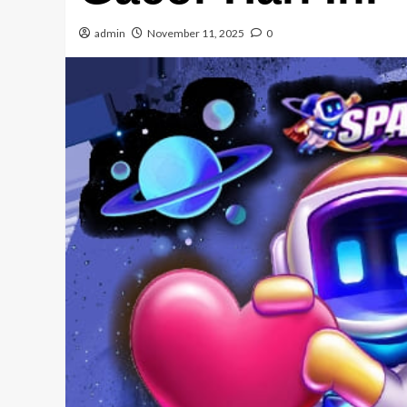
admin
November 11, 2025
0