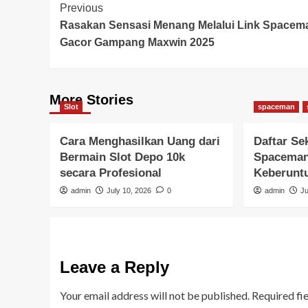
Post
Previous
Rasakan Sensasi Menang Melalui Link Spacem
Navigation
Gacor Gampang Maxwin 2025
More Stories
Slot
spaceman
Cara Menghasilkan Uang dari
Daftar Se
Bermain Slot Depo 10k
Spaceman
secara Profesional
Keberunt
admin
July 10, 2026
0
admin
J
Leave a Reply
Your email address will not be published.
Required fi