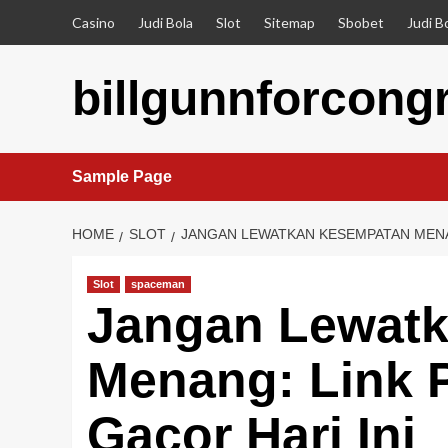
Skip
Casino
Judi Bola
Slot
Sitemap
Sbobet
Judi B
to
content
billgunnforcong
Sample Page
HOME
SLOT
JANGAN LEWATKAN KESEMPATAN MENAN
Slot
spaceman
Jangan Lewat
Menang: Link 
Gacor Hari Ini