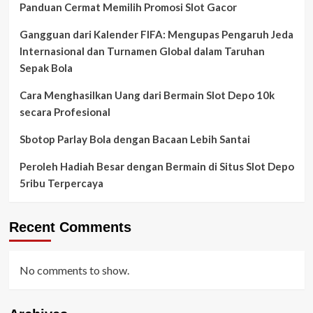
Panduan Cermat Memilih Promosi Slot Gacor
Gangguan dari Kalender FIFA: Mengupas Pengaruh Jeda
Internasional dan Turnamen Global dalam Taruhan
Sepak Bola
Cara Menghasilkan Uang dari Bermain Slot Depo 10k
secara Profesional
Sbotop Parlay Bola dengan Bacaan Lebih Santai
Peroleh Hadiah Besar dengan Bermain di Situs Slot Depo
5ribu Terpercaya
Recent Comments
No comments to show.