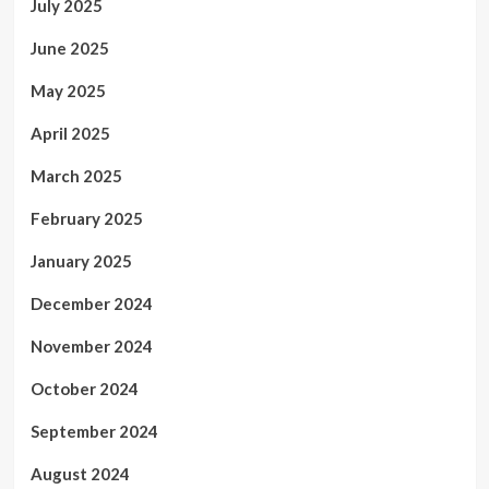
July 2025
June 2025
May 2025
April 2025
March 2025
February 2025
January 2025
December 2024
November 2024
October 2024
September 2024
August 2024