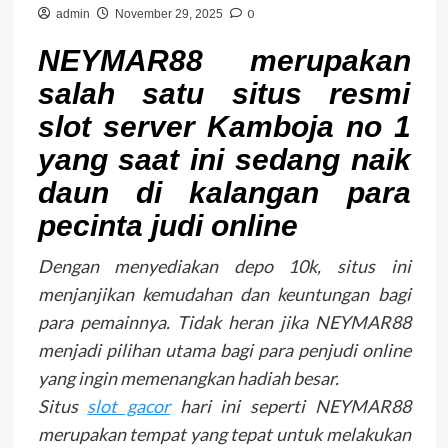
0
admin
November 29, 2025
NEYMAR88 merupakan
salah satu situs resmi
slot server Kamboja no 1
yang saat ini sedang naik
daun di kalangan para
pecinta judi online
Dengan menyediakan depo 10k, situs ini
menjanjikan kemudahan dan keuntungan bagi
para pemainnya. Tidak heran jika NEYMAR88
menjadi pilihan utama bagi para penjudi online
yang ingin memenangkan hadiah besar.
Situs
slot gacor
hari ini seperti NEYMAR88
merupakan tempat yang tepat untuk melakukan