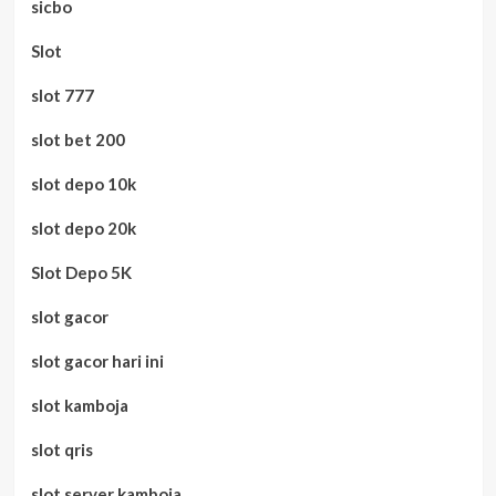
sicbo
Slot
slot 777
slot bet 200
slot depo 10k
slot depo 20k
Slot Depo 5K
slot gacor
slot gacor hari ini
slot kamboja
slot qris
slot server kamboja