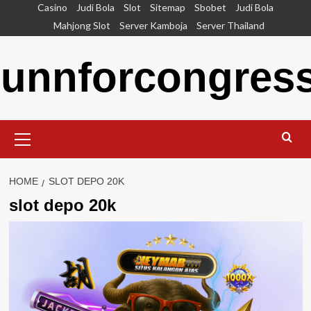
Skip
Casino
Judi Bola
Slot
Sitemap
Sbobet
Judi Bola
to
Mahjong Slot
Server Kamboja
Server Thailand
content
gunnforcongres
Primary
Menu
HOME
SLOT DEPO 20K
slot depo 20k