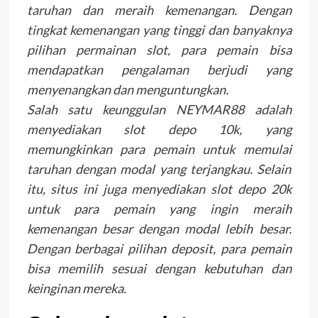
taruhan dan meraih kemenangan. Dengan
tingkat kemenangan yang tinggi dan banyaknya
pilihan permainan slot, para pemain bisa
mendapatkan pengalaman berjudi yang
menyenangkan dan menguntungkan.
Salah satu keunggulan NEYMAR88 adalah
menyediakan slot depo 10k, yang
memungkinkan para pemain untuk memulai
taruhan dengan modal yang terjangkau. Selain
itu, situs ini juga menyediakan slot depo 20k
untuk para pemain yang ingin meraih
kemenangan besar dengan modal lebih besar.
Dengan berbagai pilihan deposit, para pemain
bisa memilih sesuai dengan kebutuhan dan
keinginan mereka.