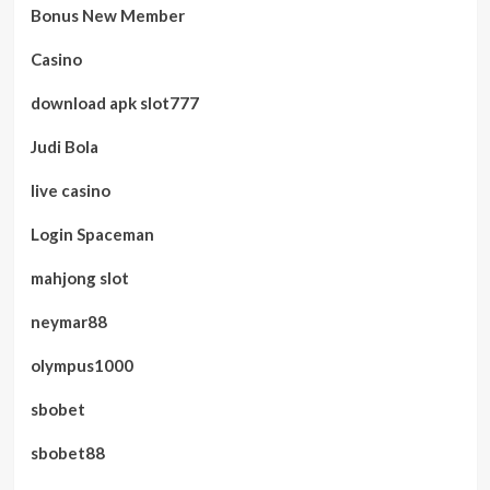
Bonus New Member
Casino
download apk slot777
Judi Bola
live casino
Login Spaceman
mahjong slot
neymar88
olympus1000
sbobet
sbobet88