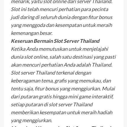
menarik, yaitu slot online dari server Thailand.
Slot ini telah mencuri perhatian para pecinta
judi daring di seluruh dunia dengan fitur bonus
yang menggoda dan kesempatan untuk meraih
kemenangan besar.
Keseruan Bermain Slot Server Thailand
Ketika Anda memutuskan untuk menjelajahi
dunia slot online, salah satu destinasi yang pasti
akan mencuri perhatian Anda adalah Thailand.
Slot server Thailand terkenal dengan
keberagaman tema, grafis yang memukau, dan
tentu saja, fitur bonus yang menggiurkan. Mulai
dari putaran gratis hingga mini game interaktif,
setiap putaran di slot server Thailand
memberikan kesempatan untuk meraih hadiah
yang menggiurkan.