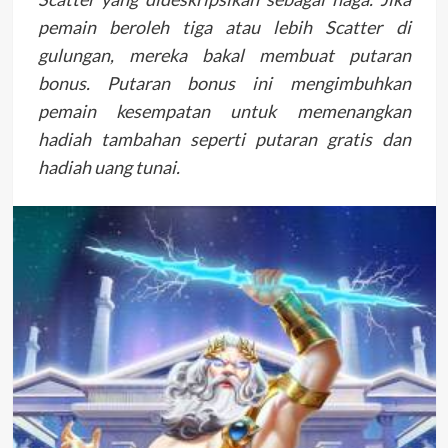
pemain beroleh tiga atau lebih Scatter di
gulungan, mereka bakal membuat putaran
bonus. Putaran bonus ini mengimbuhkan
pemain kesempatan untuk memenangkan
hadiah tambahan seperti putaran gratis dan
hadiah uang tunai.