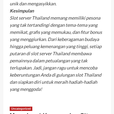
unik dan mengasyikkan.
Kesimpulan
Slot server Thailand memang memiliki pesona
yang tak tertandingi dengan tema-tema yang
memikat, grafis yang memukau, dan fitur bonus
yang menggiurkan. Dari keberagaman budaya
hingga peluang kemenangan yang tinggi, setiap
putaran di slot server Thailand membawa
pemainnya dalam petualangan yang tak
terlupakan. Jadi, jangan ragu untuk mencoba
keberuntungan Anda di gulungan slot Thailand
dan siapkan diri untuk meraih hadiah-hadiah
yang menggoda!
Uncategorized