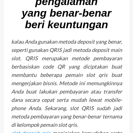
pengalaman
yang benar-benar
beri keuntungan
kalau Anda gunakan metoda deposit yang benar,
seperti gunakan QRIS jadi metoda deposit main
slot. QRIS merupakan metode pembayaran
berbasiskan code QR yang diciptakan buat
membantu beberapa pemain slot qris buat
mengerjakan bisnis. Metode ini memungkinnya
Anda buat lakukan pembayaran atau transfer
dana secara cepat serta mudah lewat mobile-
phone Anda. Sekarang, slot QRIS sudah jadi
metoda pembayaran yang benar-benar ternama
di kelompok pemain slot qris.
slot deposit qris
menjajakan kemudahan serta