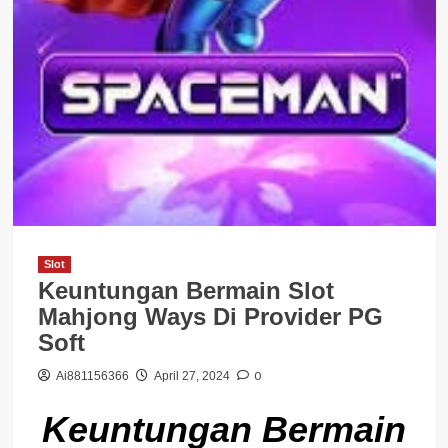
Slot
Keuntungan Bermain Slot
Mahjong Ways Di Provider PG
Soft
0
Ai881156366
April 27, 2024
Keuntungan Bermain