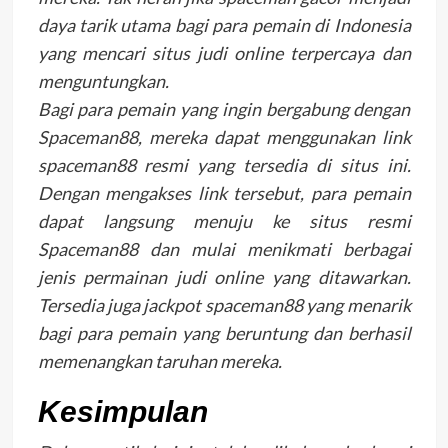
daya tarik utama bagi para pemain di Indonesia
yang mencari situs judi online terpercaya dan
menguntungkan.
Bagi para pemain yang ingin bergabung dengan
Spaceman88, mereka dapat menggunakan link
spaceman88 resmi yang tersedia di situs ini.
Dengan mengakses link tersebut, para pemain
dapat langsung menuju ke situs resmi
Spaceman88 dan mulai menikmati berbagai
jenis permainan judi online yang ditawarkan.
Tersedia juga jackpot spaceman88 yang menarik
bagi para pemain yang beruntung dan berhasil
memenangkan taruhan mereka.
Kesimpulan