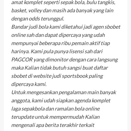
amat komplet seperti sepak bola, bulu tangkis,
basket, volley dan masih ada banyak yang lain
dengan odds terunggul.
Bandar judi bola kami diketahui jadi agen sbobet
online sah dan dapat dipercaya yang udah
mempunyai beberapa ribu pemain aktif tiap
harinya. Kami pula punya lisensi sah dari
PAGCOR yang dimonitor dengan cara langsung
maka Kalian tidak butuh sangsi buat daftar
sbobet di website judi sportsbook paling
dipercaya kami.
Untuk mengesankan pengalaman main banyak
anggota, kami udah siapkan agenda komplet
laga sepakbola dan ramalan bola online
terupdate untuk mempermudah Kalian
mengenali apa berita terakhir terkait