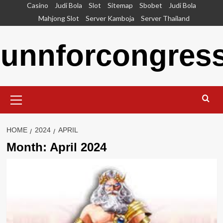
Skip
Casino
Judi Bola
Slot
Sitemap
Sbobet
Judi Bola
to
Mahjong Slot
Server Kamboja
Server Thailand
content
gunnforcongres
Primary
Menu
HOME
2024
APRIL
Month:
April 2024