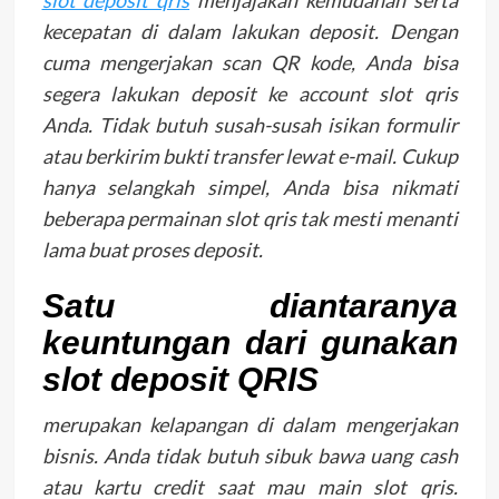
kecepatan di dalam lakukan deposit. Dengan
cuma mengerjakan scan QR kode, Anda bisa
segera lakukan deposit ke account slot qris
Anda. Tidak butuh susah-susah isikan formulir
atau berkirim bukti transfer lewat e-mail. Cukup
hanya selangkah simpel, Anda bisa nikmati
beberapa permainan slot qris tak mesti menanti
lama buat proses deposit.
Satu diantaranya
keuntungan dari gunakan
slot deposit QRIS
merupakan kelapangan di dalam mengerjakan
bisnis. Anda tidak butuh sibuk bawa uang cash
atau kartu credit saat mau main slot qris.