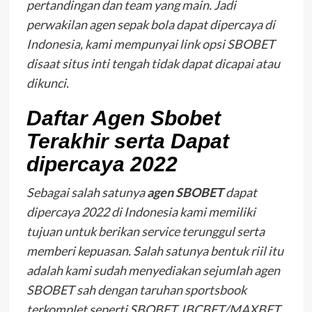
pertandingan dan team yang main. Jadi
perwakilan agen sepak bola dapat dipercaya di
Indonesia, kami mempunyai link opsi SBOBET
disaat situs inti tengah tidak dapat dicapai atau
dikunci.
Daftar Agen Sbobet
Terakhir serta Dapat
dipercaya 2022
Sebagai salah satunya
agen SBOBET
dapat
dipercaya 2022 di Indonesia kami memiliki
tujuan untuk berikan service terunggul serta
memberi kepuasan. Salah satunya bentuk riil itu
adalah kami sudah menyediakan sejumlah agen
SBOBET sah dengan taruhan sportsbook
terkomplet seperti SBOBET, IBCBET/MAXBET,