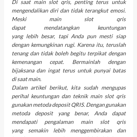
Di saat main slot qris, penting terus untuk
mengendalikan diri dan tidak terangkut emosi.
Meski main slot qris
dapat mendatangkan keuntungan
yang lebih besar, tapi Anda pun mesti siap
dengan kemungkinan rugi. Karena itu, teruslah
tenang dan tidak boleh begitu terpikat dengan
kemenangan cepat. Bermainlah dengan
bijaksana dan ingat terus untuk punyai batas
di saat main.
Dalam artikel berikut, kita sudah mengupas
perihal keuntungan dan teknik main slot qris
gunakan metoda deposit QRIS. Dengan gunakan
metoda deposit yang benar, Anda dapat
mendapati pengalaman main slot qris
yang semakin lebih menggembirakan dan