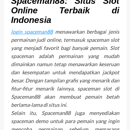
Spaceman88: Situs Slot
Online Terbaik di
Indonesia
login spaceman88
menawarkan berbagai jenis
permainan judi online, termasuk spaceman slot
yang menjadi favorit bagi banyak pemain. Slot
spaceman adalah permainan yang mudah
dimainkan namun tetap menawarkan keseruan
dan kesempatan untuk mendapatkan jackpot
besar. Dengan tampilan grafis yang menarik dan
fitur-fitur menarik lainnya, spaceman slot di
Spaceman88 akan membuat pemain betah
berlama-lama di situs ini.
Selain itu, Spaceman88 juga menyediakan
spaceman demo untuk para pemain yang ingin
mencoba permainan sebelum memasang