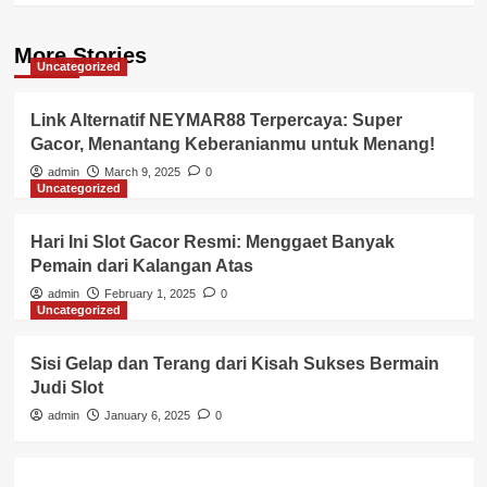
More Stories
Uncategorized
Link Alternatif NEYMAR88 Terpercaya: Super
Gacor, Menantang Keberanianmu untuk Menang!
admin
March 9, 2025
0
Uncategorized
Hari Ini Slot Gacor Resmi: Menggaet Banyak
Pemain dari Kalangan Atas
admin
February 1, 2025
0
Uncategorized
Sisi Gelap dan Terang dari Kisah Sukses Bermain
Judi Slot
admin
January 6, 2025
0