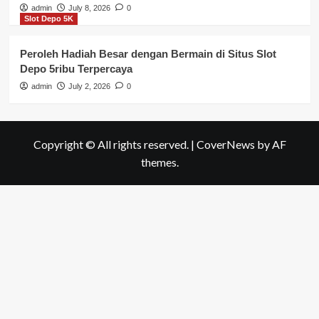
admin
July 8, 2026
0
Slot Depo 5K
Peroleh Hadiah Besar dengan Bermain di Situs Slot
Depo 5ribu Terpercaya
admin
July 2, 2026
0
Copyright © All rights reserved.
|
CoverNews
by AF
themes.