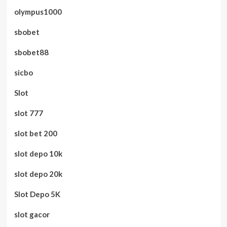
olympus1000
sbobet
sbobet88
sicbo
Slot
slot 777
slot bet 200
slot depo 10k
slot depo 20k
Slot Depo 5K
slot gacor