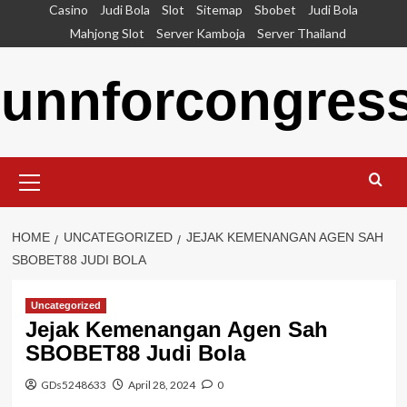
Skip
Casino
Judi Bola
Slot
Sitemap
Sbobet
Judi Bola
to
Mahjong Slot
Server Kamboja
Server Thailand
content
gunnforcongres
Primary
Menu
HOME
UNCATEGORIZED
JEJAK KEMENANGAN AGEN SAH
SBOBET88 JUDI BOLA
Uncategorized
Jejak Kemenangan Agen Sah
SBOBET88 Judi Bola
GDs5248633
April 28, 2024
0