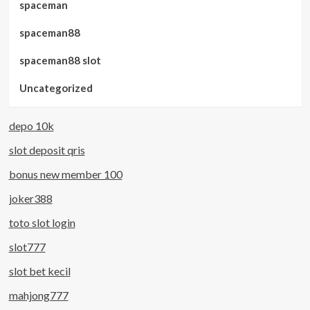
spaceman
spaceman88
spaceman88 slot
Uncategorized
depo 10k
slot deposit qris
bonus new member 100
joker388
toto slot login
slot777
slot bet kecil
mahjong777