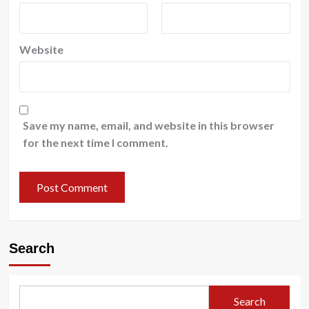
Website
Save my name, email, and website in this browser
for the next time I comment.
Search
Search