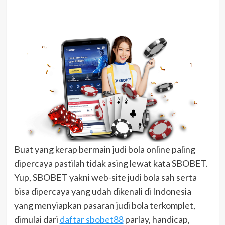
Buat yang kerap bermain judi bola online paling
dipercaya pastilah tidak asing lewat kata SBOBET.
Yup, SBOBET yakni web-site judi bola sah serta
bisa dipercaya yang udah dikenali di Indonesia
yang menyiapkan pasaran judi bola terkomplet,
dimulai dari
daftar sbobet88
parlay, handicap,