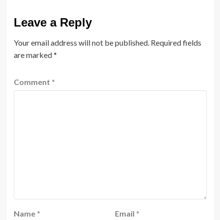
Leave a Reply
Your email address will not be published.
Required fields
are marked
*
Comment
*
Name
*
Email
*