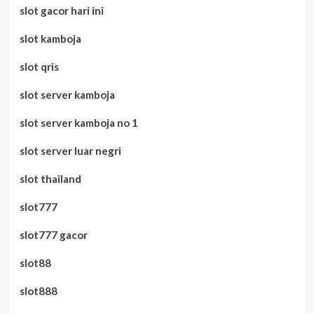
slot gacor hari ini
slot kamboja
slot qris
slot server kamboja
slot server kamboja no 1
slot server luar negri
slot thailand
slot777
slot777 gacor
slot88
slot888