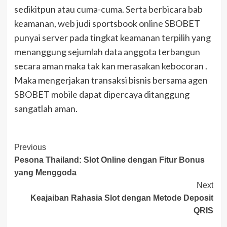
sedikitpun atau cuma-cuma. Serta berbicara bab
keamanan, web judi sportsbook online SBOBET
punyai server pada tingkat keamanan terpilih yang
menanggung sejumlah data anggota terbangun
secara aman maka tak kan merasakan kebocoran .
Maka mengerjakan transaksi bisnis bersama agen
SBOBET mobile dapat dipercaya ditanggung
sangatlah aman.
Post
Previous
Pesona Thailand: Slot Online dengan Fitur Bonus
Navigation
yang Menggoda
Next
Keajaiban Rahasia Slot dengan Metode Deposit
QRIS