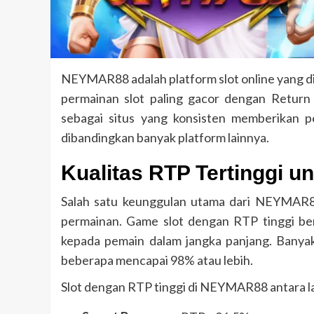
NEYMAR88 adalah platform slot online yang di
permainan slot paling gacor dengan Return 
sebagai situs yang konsisten memberika
dibandingkan banyak platform lainnya.
Kualitas RTP Tertinggi 
Salah satu keunggulan utama dari NEYMAR88 
permainan. Game slot dengan RTP tinggi be
kepada pemain dalam jangka panjang. Banya
beberapa mencapai 98% atau lebih.
Slot dengan RTP tinggi di NEYMAR88 antara la