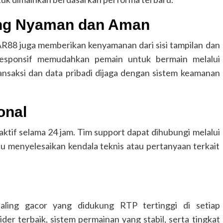
ng Nyaman dan Aman
88 juga memberikan kenyamanan dari sisi tampilan dan
 responsif memudahkan pemain untuk bermain melalui
nsaksi dan data pribadi dijaga dengan sistem keamanan
onal
if selama 24 jam. Tim support dapat dihubungi melalui
u menyelesaikan kendala teknis atau pertanyaan terkait
ling gacor yang didukung RTP tertinggi di setiap
der terbaik, sistem permainan yang stabil, serta tingkat