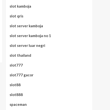
slot kamboja
slot qris
slot server kamboja
slot server kamboja no 1
slot server luar negri
slot thailand
slot777
slot777 gacor
slot88
slot888
spaceman