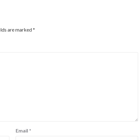
elds are marked
*
Email
*