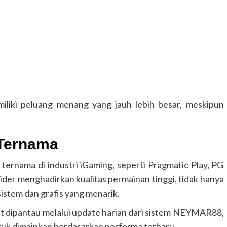
iliki peluang menang yang jauh lebih besar, meskipun
 Ternama
nama di industri iGaming, seperti Pragmatic Play, PG
ider menghadirkan kualitas permainan tinggi, tidak hanya
 sistem dan grafis yang menarik.
pat dipantau melalui update harian dari sistem NEYMAR88,
tuk dimainkan berdasarkan performa terbaru.