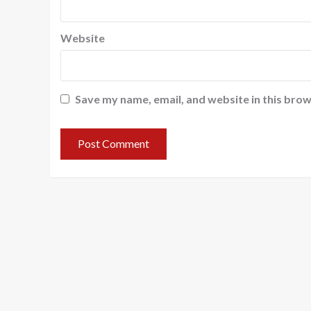
Website
Save my name, email, and website in this brow