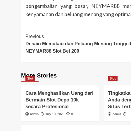
pengembalian yang besar, NEYMAR88 mem
kenyamanan dan peluang menang yang optimal
Post
Previous
Desain Memukau dan Peluang Menang Tinggi d
Navigation
NEYMAR88 Slot Bet 200
More Stories
Slot
Slot
Cara Menghasilkan Uang dari
Tingkatka
Bermain Slot Depo 10k
Anda deng
secara Profesional
Situs Ter
admin
July 10, 2026
0
admin
J