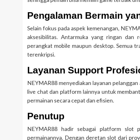
Pengalaman Bermain ya
Selain fokus pada aspek kemenangan, NEYMAR
aksesibilitas. Antarmuka yang ringan dan
perangkat mobile maupun desktop. Semua tra
terenkripsi.
Layanan Support Profesi
NEYMAR88 menyediakan layanan pelanggan akt
live chat dan platform lainnya untuk membant
permainan secara cepat dan efisien.
Penutup
NEYMAR88 hadir sebagai platform slot pa
permainannya. Dengan deretan slot dari provi