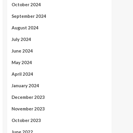
October 2024
September 2024
August 2024
July 2024
June 2024
May 2024
April 2024
January 2024
December 2023
November 2023
October 2023
June 2022