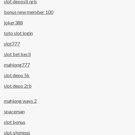
slot deposit qris
bonus new member 100
joker388
toto slot login
slot777
slot bet kecil
mahjong777
slot depo 5k
slot depo 2rb
mahjong ways 2
spaceman
slot bonus
slot olympus