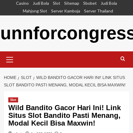
Skip
Casino
Judi Bola
Slot
Sitemap
Sbobet
Judi Bola
to
Mahjong Slot
Server Kamboja
Server Thailand
content
gunnforcongres
Primary
Menu
HOME
SLOT
WILD BANDITO GACOR HARI INI! LINK SITUS
SLOT BANDITO PASTI MENANG, MODAL KECIL BISA MAXWIN!
Slot
Wild Bandito Gacor Hari Ini! Link
Situs Slot Bandito Pasti Menang,
Modal Kecil Bisa Maxwin!