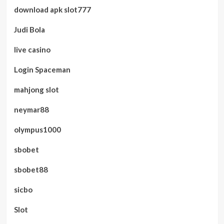
download apk slot777
Judi Bola
live casino
Login Spaceman
mahjong slot
neymar88
olympus1000
sbobet
sbobet88
sicbo
Slot