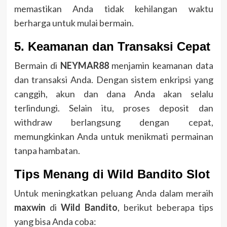
memastikan Anda tidak kehilangan waktu
berharga untuk mulai bermain.
5.
Keamanan dan Transaksi Cepat
Bermain di
NEYMAR88
menjamin keamanan data
dan transaksi Anda. Dengan sistem enkripsi yang
canggih, akun dan dana Anda akan selalu
terlindungi. Selain itu, proses deposit dan
withdraw berlangsung dengan cepat,
memungkinkan Anda untuk menikmati permainan
tanpa hambatan.
Tips Menang di Wild Bandito Slot
Untuk meningkatkan peluang Anda dalam meraih
maxwin
di
Wild Bandito
, berikut beberapa tips
yang bisa Anda coba: