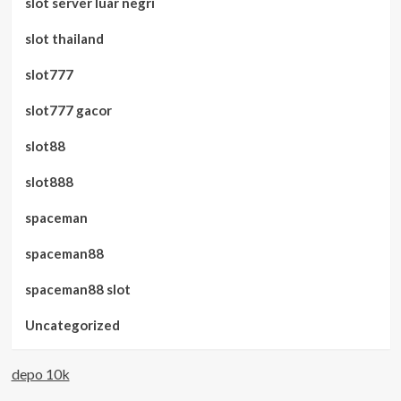
slot server luar negri
slot thailand
slot777
slot777 gacor
slot88
slot888
spaceman
spaceman88
spaceman88 slot
Uncategorized
depo 10k