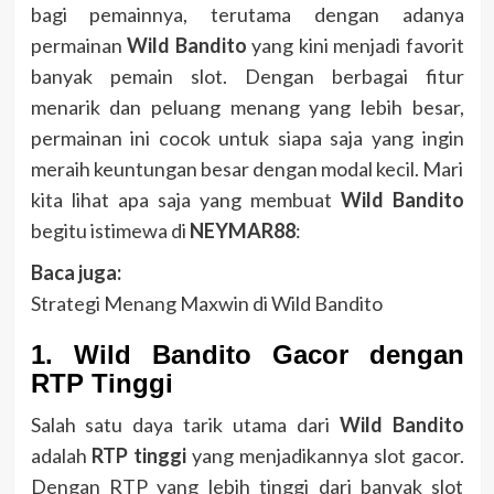
bagi pemainnya, terutama dengan adanya
permainan
Wild Bandito
yang kini menjadi favorit
banyak pemain slot. Dengan berbagai fitur
menarik dan peluang menang yang lebih besar,
permainan ini cocok untuk siapa saja yang ingin
meraih keuntungan besar dengan modal kecil. Mari
kita lihat apa saja yang membuat
Wild Bandito
begitu istimewa di
NEYMAR88
:
Baca juga:
Strategi Menang Maxwin di Wild Bandito
1.
Wild Bandito Gacor dengan
RTP Tinggi
Salah satu daya tarik utama dari
Wild Bandito
adalah
RTP tinggi
yang menjadikannya slot gacor.
Dengan RTP yang lebih tinggi dari banyak slot