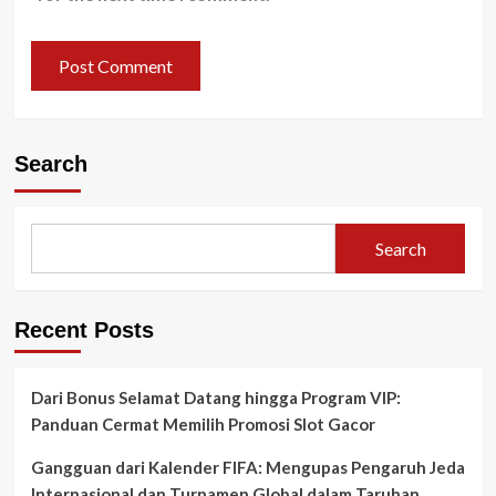
Search
Search
Recent Posts
Dari Bonus Selamat Datang hingga Program VIP:
Panduan Cermat Memilih Promosi Slot Gacor
Gangguan dari Kalender FIFA: Mengupas Pengaruh Jeda
Internasional dan Turnamen Global dalam Taruhan