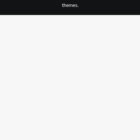
themes.