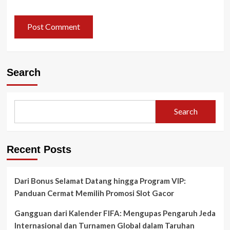
Search
Search
Recent Posts
Dari Bonus Selamat Datang hingga Program VIP:
Panduan Cermat Memilih Promosi Slot Gacor
Gangguan dari Kalender FIFA: Mengupas Pengaruh Jeda
Internasional dan Turnamen Global dalam Taruhan