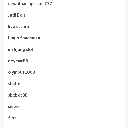
download apk slot777
Judi Bola
live casino
Login Spaceman
mahjong slot
neymar88
olympus1000
sbobet
sbobet88
sicbo
Slot