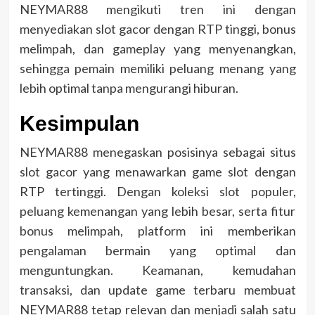
NEYMAR88 mengikuti tren ini dengan
menyediakan slot gacor dengan RTP tinggi, bonus
melimpah, dan gameplay yang menyenangkan,
sehingga pemain memiliki peluang menang yang
lebih optimal tanpa mengurangi hiburan.
Kesimpulan
NEYMAR88 menegaskan posisinya sebagai situs
slot gacor yang menawarkan game slot dengan
RTP tertinggi. Dengan koleksi slot populer,
peluang kemenangan yang lebih besar, serta fitur
bonus melimpah, platform ini memberikan
pengalaman bermain yang optimal dan
menguntungkan. Keamanan, kemudahan
transaksi, dan update game terbaru membuat
NEYMAR88 tetap relevan dan menjadi salah satu