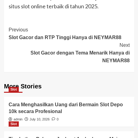
situs slot online terbaik di tahun 2025.
Post
Previous
Slot Gacor dan RTP Tinggi Hanya di NEYMAR88
Navigation
Next
Slot Gacor dengan Tema Menarik Hanya di
NEYMAR88
More Stories
Slot
Cara Menghasilkan Uang dari Bermain Slot Depo
10k secara Profesional
admin
July 10, 2026
0
Slot