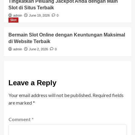
Tingkatkan Peluang Jackpot Anda dengan Main
Slot di Situs Terbaik
admin
June 19, 2026
0
Slot
Bermain Slot Online dengan Keuntungan Maksimal
di Website Terbaik
admin
June 2, 2026
0
Leave a Reply
Your email address will not be published.
Required fields
are marked
*
Comment
*