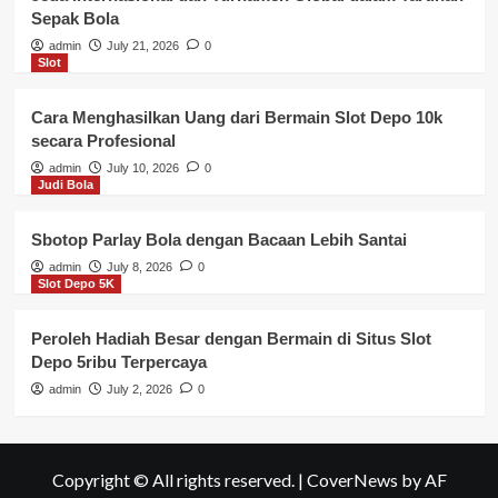
Sepak Bola
admin
July 21, 2026
0
Slot
Cara Menghasilkan Uang dari Bermain Slot Depo 10k
secara Profesional
admin
July 10, 2026
0
Judi Bola
Sbotop Parlay Bola dengan Bacaan Lebih Santai
admin
July 8, 2026
0
Slot Depo 5K
Peroleh Hadiah Besar dengan Bermain di Situs Slot
Depo 5ribu Terpercaya
admin
July 2, 2026
0
Copyright © All rights reserved.
|
CoverNews
by AF