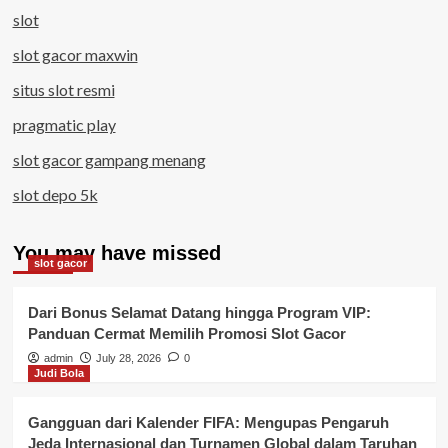
slot
slot gacor maxwin
situs slot resmi
pragmatic play
slot gacor gampang menang
slot depo 5k
You may have missed
slot gacor
Dari Bonus Selamat Datang hingga Program VIP:
Panduan Cermat Memilih Promosi Slot Gacor
admin
July 28, 2026
0
Judi Bola
Gangguan dari Kalender FIFA: Mengupas Pengaruh
Jeda Internasional dan Turnamen Global dalam Taruhan