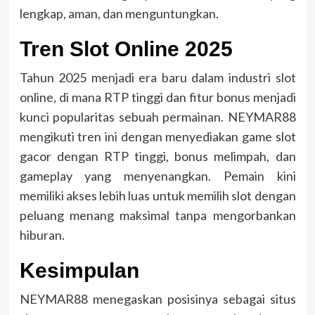
lengkap, aman, dan menguntungkan.
Tren Slot Online 2025
Tahun 2025 menjadi era baru dalam industri slot
online, di mana RTP tinggi dan fitur bonus menjadi
kunci popularitas sebuah permainan. NEYMAR88
mengikuti tren ini dengan menyediakan game slot
gacor dengan RTP tinggi, bonus melimpah, dan
gameplay yang menyenangkan. Pemain kini
memiliki akses lebih luas untuk memilih slot dengan
peluang menang maksimal tanpa mengorbankan
hiburan.
Kesimpulan
NEYMAR88 menegaskan posisinya sebagai situs