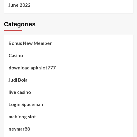
June 2022
Categories
Bonus New Member
Casino
download apk slot777
Judi Bola
live casino
Login Spaceman
mahjong slot
neymar88