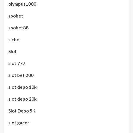
olympus1000
sbobet
sbobet88
sicbo
Slot
slot 777
slot bet 200
slot depo 10k
slot depo 20k
Slot Depo 5K
slot gacor