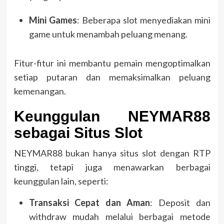
Mini Games
: Beberapa slot menyediakan mini
game untuk menambah peluang menang.
Fitur-fitur ini membantu pemain mengoptimalkan
setiap putaran dan memaksimalkan peluang
kemenangan.
Keunggulan NEYMAR88
sebagai Situs Slot
NEYMAR88 bukan hanya situs slot dengan RTP
tinggi, tetapi juga menawarkan berbagai
keunggulan lain, seperti:
Transaksi Cepat dan Aman
: Deposit dan
withdraw mudah melalui berbagai metode