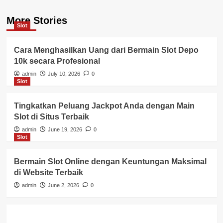
More Stories
Slot
Cara Menghasilkan Uang dari Bermain Slot Depo
10k secara Profesional
admin
July 10, 2026
0
Slot
Tingkatkan Peluang Jackpot Anda dengan Main
Slot di Situs Terbaik
admin
June 19, 2026
0
Slot
Bermain Slot Online dengan Keuntungan Maksimal
di Website Terbaik
admin
June 2, 2026
0