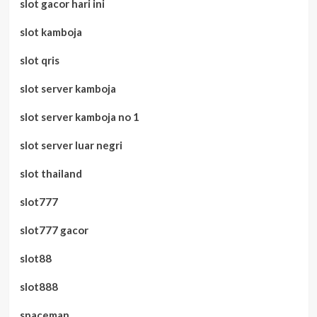
slot gacor hari ini
slot kamboja
slot qris
slot server kamboja
slot server kamboja no 1
slot server luar negri
slot thailand
slot777
slot777 gacor
slot88
slot888
spaceman