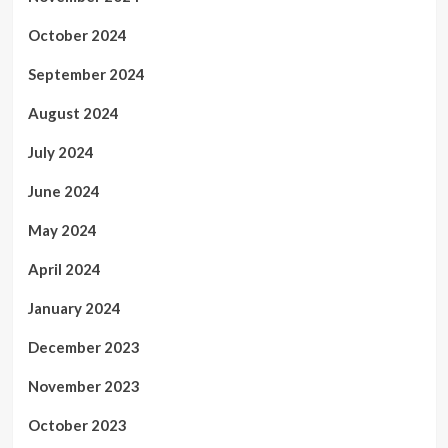
October 2024
September 2024
August 2024
July 2024
June 2024
May 2024
April 2024
January 2024
December 2023
November 2023
October 2023