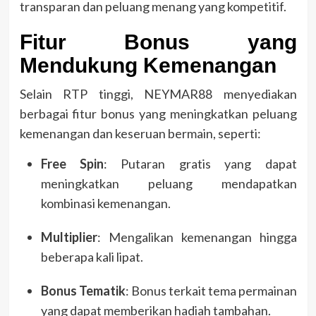
transparan dan peluang menang yang kompetitif.
Fitur Bonus yang
Mendukung Kemenangan
Selain RTP tinggi, NEYMAR88 menyediakan
berbagai fitur bonus yang meningkatkan peluang
kemenangan dan keseruan bermain, seperti:
Free Spin
: Putaran gratis yang dapat
meningkatkan peluang mendapatkan
kombinasi kemenangan.
Multiplier
: Mengalikan kemenangan hingga
beberapa kali lipat.
Bonus Tematik
: Bonus terkait tema permainan
yang dapat memberikan hadiah tambahan.