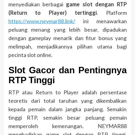
menyediakan berbagai
game slot dengan RTP
(Return to Player) tertinggi
. Platform
https://www.neymar88.link/
ini menawarkan
peluang menang yang lebih besar, dipadukan
dengan gameplay menarik dan fitur bonus yang
melimpah, menjadikannya pilihan utama bagi
pecinta slot online.
Slot Gacor dan Pentingnya
RTP Tinggi
RTP atau Return to Player adalah persentase
teoretis dari total taruhan yang dikembalikan
kepada pemain dalam jangka panjang. Semakin
tinggi RTP, semakin besar peluang pemain
memperoleh kemenangan. NEYMAR88
menghadirkan game slot dengan RTP tinggi,