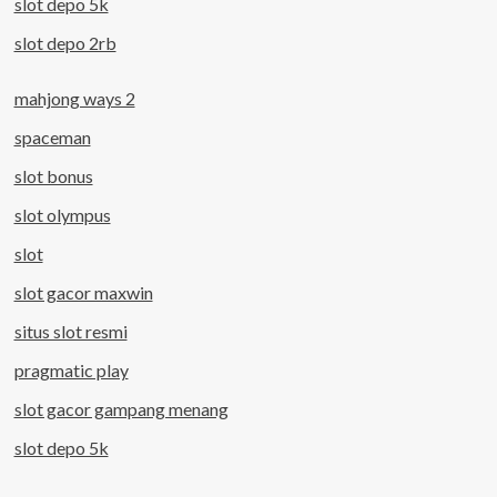
slot depo 5k
slot depo 2rb
mahjong ways 2
spaceman
slot bonus
slot olympus
slot
slot gacor maxwin
situs slot resmi
pragmatic play
slot gacor gampang menang
slot depo 5k