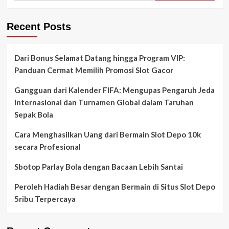
Recent Posts
Dari Bonus Selamat Datang hingga Program VIP:
Panduan Cermat Memilih Promosi Slot Gacor
Gangguan dari Kalender FIFA: Mengupas Pengaruh Jeda
Internasional dan Turnamen Global dalam Taruhan
Sepak Bola
Cara Menghasilkan Uang dari Bermain Slot Depo 10k
secara Profesional
Sbotop Parlay Bola dengan Bacaan Lebih Santai
Peroleh Hadiah Besar dengan Bermain di Situs Slot Depo
5ribu Terpercaya