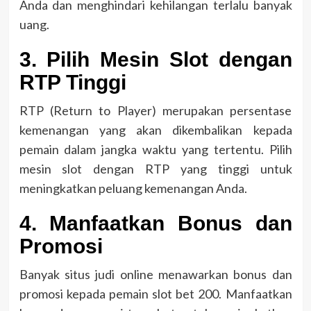
Anda dan menghindari kehilangan terlalu banyak
uang.
3. Pilih Mesin Slot dengan
RTP Tinggi
RTP (Return to Player) merupakan persentase
kemenangan yang akan dikembalikan kepada
pemain dalam jangka waktu yang tertentu. Pilih
mesin slot dengan RTP yang tinggi untuk
meningkatkan peluang kemenangan Anda.
4. Manfaatkan Bonus dan
Promosi
Banyak situs judi online menawarkan bonus dan
promosi kepada pemain slot bet 200. Manfaatkan