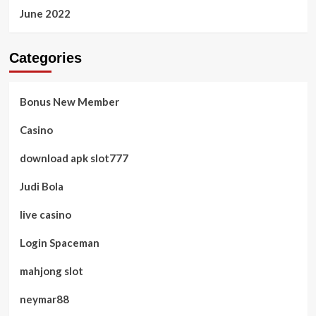
June 2022
Categories
Bonus New Member
Casino
download apk slot777
Judi Bola
live casino
Login Spaceman
mahjong slot
neymar88