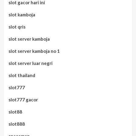
slot gacor hari ini
slot kamboja
slot qris
slot server kamboja
slot server kamboja no 1
slot server luar negri
slot thailand
slot777
slot777 gacor
slot88
slot888