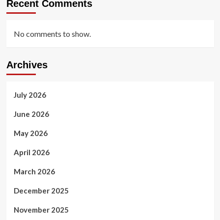
Recent Comments
No comments to show.
Archives
July 2026
June 2026
May 2026
April 2026
March 2026
December 2025
November 2025