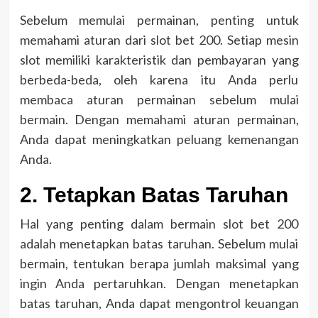
Sebelum memulai permainan, penting untuk
memahami aturan dari slot bet 200. Setiap mesin
slot memiliki karakteristik dan pembayaran yang
berbeda-beda, oleh karena itu Anda perlu
membaca aturan permainan sebelum mulai
bermain. Dengan memahami aturan permainan,
Anda dapat meningkatkan peluang kemenangan
Anda.
2. Tetapkan Batas Taruhan
Hal yang penting dalam bermain slot bet 200
adalah menetapkan batas taruhan. Sebelum mulai
bermain, tentukan berapa jumlah maksimal yang
ingin Anda pertaruhkan. Dengan menetapkan
batas taruhan, Anda dapat mengontrol keuangan