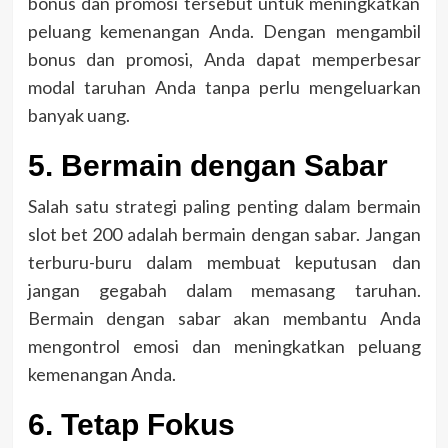
bonus dan promosi tersebut untuk meningkatkan
peluang kemenangan Anda. Dengan mengambil
bonus dan promosi, Anda dapat memperbesar
modal taruhan Anda tanpa perlu mengeluarkan
banyak uang.
5. Bermain dengan Sabar
Salah satu strategi paling penting dalam bermain
slot bet 200 adalah bermain dengan sabar. Jangan
terburu-buru dalam membuat keputusan dan
jangan gegabah dalam memasang taruhan.
Bermain dengan sabar akan membantu Anda
mengontrol emosi dan meningkatkan peluang
kemenangan Anda.
6. Tetap Fokus