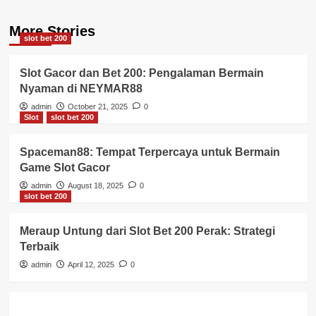
More Stories
slot bet 200
Slot Gacor dan Bet 200: Pengalaman Bermain
Nyaman di NEYMAR88
admin
October 21, 2025
0
Slot
slot bet 200
Spaceman88: Tempat Terpercaya untuk Bermain
Game Slot Gacor
admin
August 18, 2025
0
slot bet 200
Meraup Untung dari Slot Bet 200 Perak: Strategi
Terbaik
admin
April 12, 2025
0