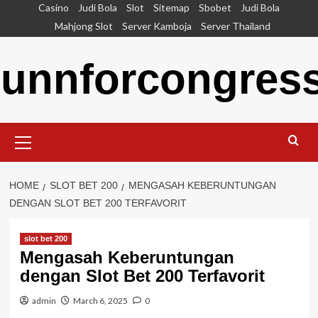
Skip
Casino
Judi Bola
Slot
Sitemap
Sbobet
Judi Bola
to
Mahjong Slot
Server Kamboja
Server Thailand
content
gunnforcongres
Primary
Menu
HOME
SLOT BET 200
MENGASAH KEBERUNTUNGAN
DENGAN SLOT BET 200 TERFAVORIT
slot bet 200
Mengasah Keberuntungan
dengan Slot Bet 200 Terfavorit
admin
March 6, 2025
0