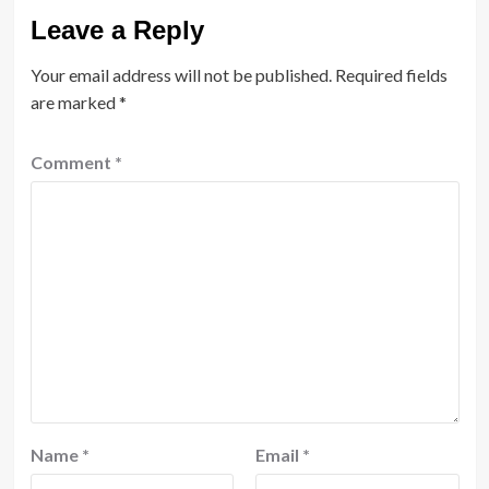
Leave a Reply
Your email address will not be published.
Required fields
are marked
*
Comment
*
Name
*
Email
*