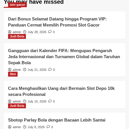
You may have missed
slot gacor
Dari Bonus Selamat Datang hingga Program VIP:
Panduan Cermat Memilih Promosi Slot Gacor
admin
July 28, 2026
0
Judi Bola
Gangguan dari Kalender FIFA: Mengupas Pengaruh
Jeda Internasional dan Turnamen Global dalam Taruhan
Sepak Bola
admin
July 21, 2026
0
Slot
Cara Menghasilkan Uang dari Bermain Slot Depo 10k
secara Profesional
admin
July 10, 2026
0
Judi Bola
Sbotop Parlay Bola dengan Bacaan Lebih Santai
admin
July 8, 2026
0