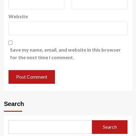
Website
Save my name, email, and website in this browser
for the next time I comment.
Search
Search