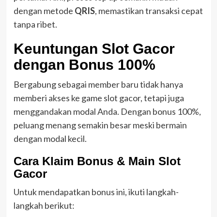
dengan metode
QRIS
, memastikan transaksi cepat
tanpa ribet.
Keuntungan Slot Gacor
dengan Bonus 100%
Bergabung sebagai member baru tidak hanya
memberi akses ke game slot gacor, tetapi juga
menggandakan modal Anda. Dengan bonus 100%,
peluang menang semakin besar meski bermain
dengan modal kecil.
Cara Klaim Bonus & Main Slot
Gacor
Untuk mendapatkan bonus ini, ikuti langkah-
langkah berikut: