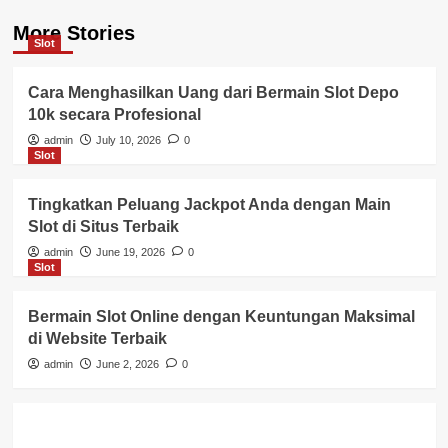
More Stories
Slot
Cara Menghasilkan Uang dari Bermain Slot Depo
10k secara Profesional
admin
July 10, 2026
0
Slot
Tingkatkan Peluang Jackpot Anda dengan Main
Slot di Situs Terbaik
admin
June 19, 2026
0
Slot
Bermain Slot Online dengan Keuntungan Maksimal
di Website Terbaik
admin
June 2, 2026
0