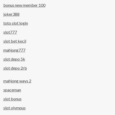
bonus new member 100
joker388
toto slot login
slot777
slot bet kecil
mahjong777
slot depo 5k
slot depo 2rb
mahjong ways 2
spaceman
slot bonus
slot olympus