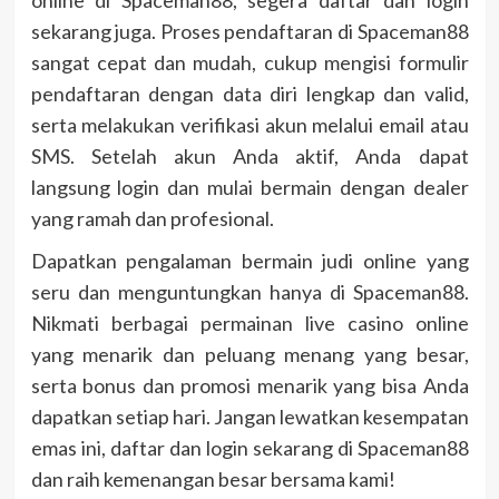
online di Spaceman88, segera daftar dan login
sekarang juga. Proses pendaftaran di Spaceman88
sangat cepat dan mudah, cukup mengisi formulir
pendaftaran dengan data diri lengkap dan valid,
serta melakukan verifikasi akun melalui email atau
SMS. Setelah akun Anda aktif, Anda dapat
langsung login dan mulai bermain dengan dealer
yang ramah dan profesional.
Dapatkan pengalaman bermain judi online yang
seru dan menguntungkan hanya di Spaceman88.
Nikmati berbagai permainan live casino online
yang menarik dan peluang menang yang besar,
serta bonus dan promosi menarik yang bisa Anda
dapatkan setiap hari. Jangan lewatkan kesempatan
emas ini, daftar dan login sekarang di Spaceman88
dan raih kemenangan besar bersama kami!