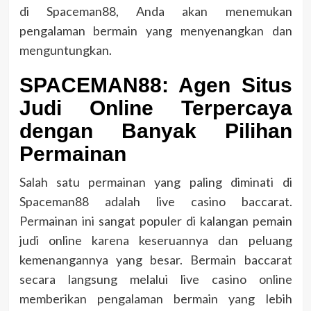
di Spaceman88, Anda akan menemukan
pengalaman bermain yang menyenangkan dan
menguntungkan.
SPACEMAN88: Agen Situs
Judi Online Terpercaya
dengan Banyak Pilihan
Permainan
Salah satu permainan yang paling diminati di
Spaceman88 adalah live casino baccarat.
Permainan ini sangat populer di kalangan pemain
judi online karena keseruannya dan peluang
kemenangannya yang besar. Bermain baccarat
secara langsung melalui live casino online
memberikan pengalaman bermain yang lebih