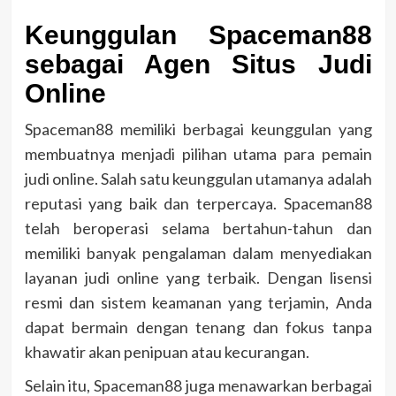
Keunggulan Spaceman88
sebagai Agen Situs Judi
Online
Spaceman88 memiliki berbagai keunggulan yang
membuatnya menjadi pilihan utama para pemain
judi online. Salah satu keunggulan utamanya adalah
reputasi yang baik dan terpercaya. Spaceman88
telah beroperasi selama bertahun-tahun dan
memiliki banyak pengalaman dalam menyediakan
layanan judi online yang terbaik. Dengan lisensi
resmi dan sistem keamanan yang terjamin, Anda
dapat bermain dengan tenang dan fokus tanpa
khawatir akan penipuan atau kecurangan.
Selain itu, Spaceman88 juga menawarkan berbagai