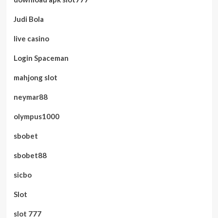
Judi Bola
live casino
Login Spaceman
mahjong slot
neymar88
olympus1000
sbobet
sbobet88
sicbo
Slot
slot 777