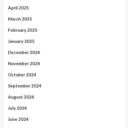
April 2025
March 2025
February 2025
January 2025
December 2024
November 2024
October 2024
September 2024
August 2024
July 2024
June 2024