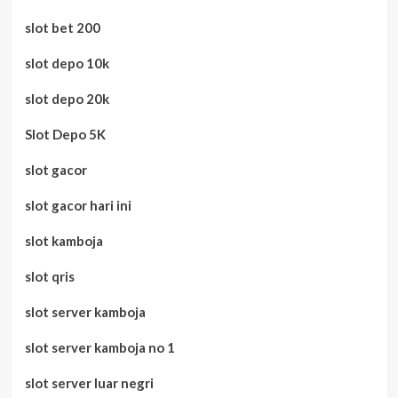
slot bet 200
slot depo 10k
slot depo 20k
Slot Depo 5K
slot gacor
slot gacor hari ini
slot kamboja
slot qris
slot server kamboja
slot server kamboja no 1
slot server luar negri