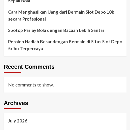
Sepak Bola
Cara Menghasilkan Uang dari Bermain Slot Depo 10k
secara Profesional
Sbotop Parlay Bola dengan Bacaan Lebih Santai
Peroleh Hadiah Besar dengan Bermain di Situs Slot Depo
5ribu Terpercaya
Recent Comments
No comments to show.
Archives
July 2026