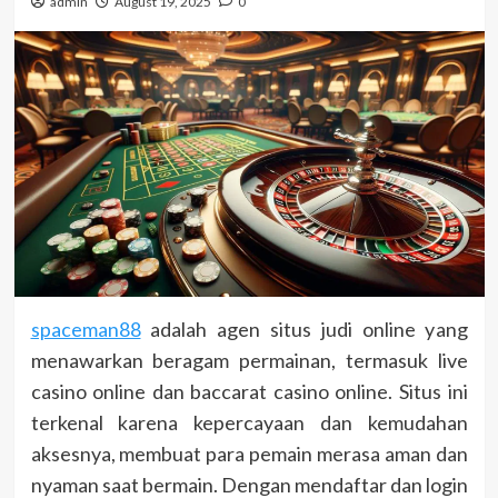
admin
August 19, 2025
0
spaceman88
adalah agen situs judi online yang
menawarkan beragam permainan, termasuk live
casino online dan baccarat casino online. Situs ini
terkenal karena kepercayaan dan kemudahan
aksesnya, membuat para pemain merasa aman dan
nyaman saat bermain. Dengan mendaftar dan login