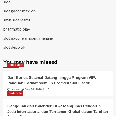
slot
slot gacor maxwin
situs slot resmi
pragmatic play
slot gacor gampang menang
slot depo 5k
You may have missed
slot gacor
Dari Bonus Selamat Datang hingga Program VIP:
Panduan Cermat Memilih Promosi Slot Gacor
admin
July 28, 2026
0
Judi Bola
Gangguan dari Kalender FIFA: Mengupas Pengaruh
Jeda Internasional dan Turnamen Global dalam Taruhan