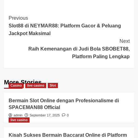
Post
Previous
Slot88 di NEYMAR88: Platform Gacor & Peluang
Navigation
Jackpot Maksimal
Next
Raih Kemenangan di Judi Bola SBOBET88,
Platform Paling Lengkap
More Stories
Casino
live casino
Slot
Bermain Slot Online dengan Profesionalisme di
SPACEMAN88 Official
admin
September 17, 2025
0
live casino
Kisah Sukses Bermain Baccarat Online di Platform