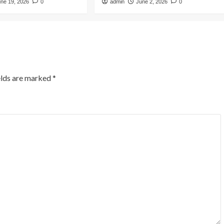
une 19, 2026
0
admin
June 2, 2026
0
elds are marked
*