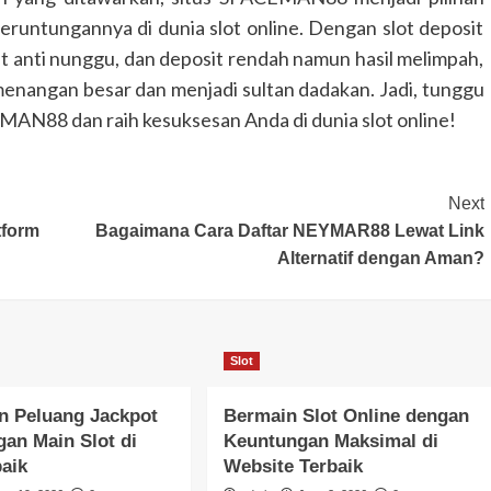
runtungannya di dunia slot online. Dengan slot deposit
at anti nunggu, dan deposit rendah namun hasil melimpah,
enangan besar dan menjadi sultan dadakan. Jadi, tunggu
CEMAN88 dan raih kesuksesan Anda di dunia slot online!
Next
tform
Bagaimana Cara Daftar NEYMAR88 Lewat Link
Alternatif dengan Aman?
Slot
n Peluang Jackpot
Bermain Slot Online dengan
an Main Slot di
Keuntungan Maksimal di
baik
Website Terbaik