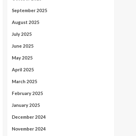
September 2025
August 2025
July 2025
June 2025
May 2025
April 2025
March 2025
February 2025
January 2025
December 2024
November 2024