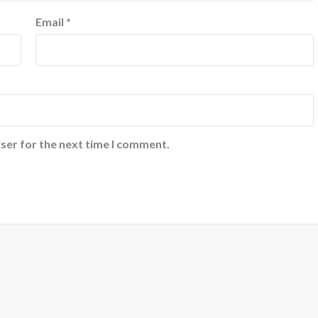
Email
*
ser for the next time I comment.