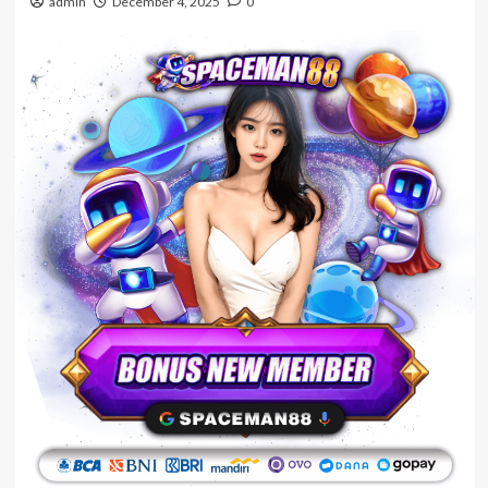
admin
December 4, 2025
0