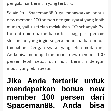
pengalaman bermain yang terbaik.
Selain itu, Spaceman88 juga menawarkan bonus
new member 100 persen dengan syarat yang lebih
mudah, yaitu setelah melakukan TO sebanyak 3x.
Ini tentu merupakan kabar baik bagi para pemain
slot online yang ingin segera mendapatkan bonus
tambahan. Dengan syarat yang lebih mudah ini,
Anda bisa mendapatkan bonus new member 100
persen lebih cepat dan mulai bermain dengan
modal yang lebih besar.
Jika Anda tertarik untuk
mendapatkan bonus new
member 100 persen dari
Spaceman88, Anda bisa