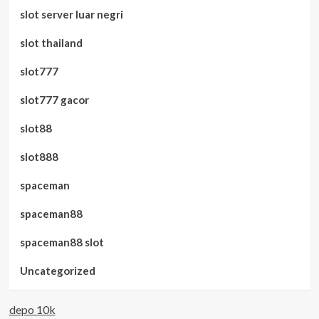
slot server luar negri
slot thailand
slot777
slot777 gacor
slot88
slot888
spaceman
spaceman88
spaceman88 slot
Uncategorized
depo 10k