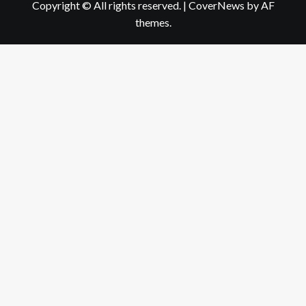
Copyright © All rights reserved.
|
CoverNews
by AF
themes.