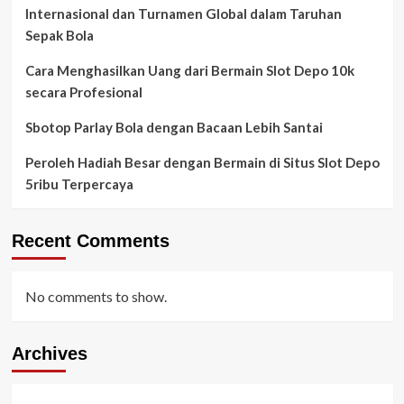
Internasional dan Turnamen Global dalam Taruhan
Sepak Bola
Cara Menghasilkan Uang dari Bermain Slot Depo 10k
secara Profesional
Sbotop Parlay Bola dengan Bacaan Lebih Santai
Peroleh Hadiah Besar dengan Bermain di Situs Slot Depo
5ribu Terpercaya
Recent Comments
No comments to show.
Archives