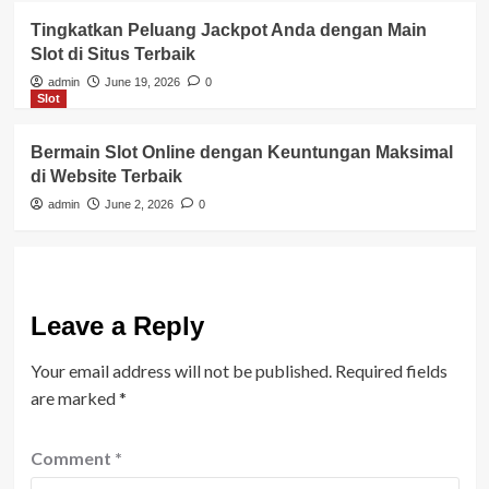
Tingkatkan Peluang Jackpot Anda dengan Main
Slot di Situs Terbaik
admin
June 19, 2026
0
Slot
Bermain Slot Online dengan Keuntungan Maksimal
di Website Terbaik
admin
June 2, 2026
0
Leave a Reply
Your email address will not be published.
Required fields
are marked
*
Comment
*