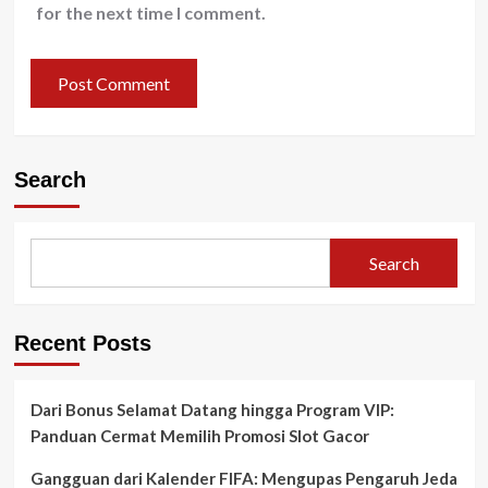
for the next time I comment.
Search
Search
Recent Posts
Dari Bonus Selamat Datang hingga Program VIP:
Panduan Cermat Memilih Promosi Slot Gacor
Gangguan dari Kalender FIFA: Mengupas Pengaruh Jeda