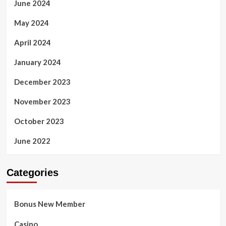
June 2024
May 2024
April 2024
January 2024
December 2023
November 2023
October 2023
June 2022
Categories
Bonus New Member
Casino