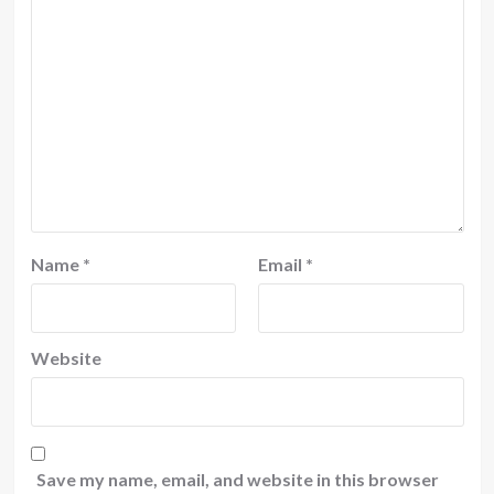
Name
*
Email
*
Website
Save my name, email, and website in this browser