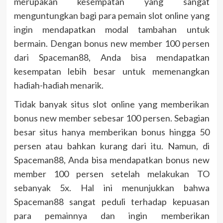
merupakan kesempatan yang sangat
menguntungkan bagi para pemain slot online yang
ingin mendapatkan modal tambahan untuk
bermain. Dengan bonus new member 100 persen
dari Spaceman88, Anda bisa mendapatkan
kesempatan lebih besar untuk memenangkan
hadiah-hadiah menarik.
Tidak banyak situs slot online yang memberikan
bonus new member sebesar 100 persen. Sebagian
besar situs hanya memberikan bonus hingga 50
persen atau bahkan kurang dari itu. Namun, di
Spaceman88, Anda bisa mendapatkan bonus new
member 100 persen setelah melakukan TO
sebanyak 5x. Hal ini menunjukkan bahwa
Spaceman88 sangat peduli terhadap kepuasan
para pemainnya dan ingin memberikan