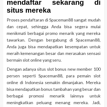
mendaftar sekarang di
situs mereka
Proses pendaftaran di Spaceman88 sangat mudah
dan cepat, sehingga Anda bisa segera mulai
menikmati berbagai promo menarik yang mereka
tawarkan. Dengan bergabung di Spaceman88,
Anda juga bisa mendapatkan kesempatan untuk
meraih kemenangan besar dan merasakan sensasi
bermain slot online yang seru.
Dengan adanya situs slot bonus new member 100
persen seperti Spaceman88, para pemain slot
online di Indonesia semakin dimanjakan. Mereka
bisa mendapatkan bonus tambahan yang besar dan
berbagai promosi menarik lainnya untuk
meningkatkan peluang menang mereka. Jadi,