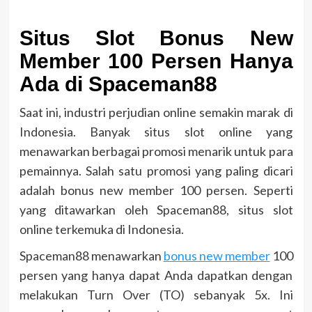
Situs Slot Bonus New
Member 100 Persen Hanya
Ada di Spaceman88
Saat ini, industri perjudian online semakin marak di
Indonesia. Banyak situs slot online yang
menawarkan berbagai promosi menarik untuk para
pemainnya. Salah satu promosi yang paling dicari
adalah bonus new member 100 persen. Seperti
yang ditawarkan oleh Spaceman88, situs slot
online terkemuka di Indonesia.
Spaceman88 menawarkan
bonus new member
100
persen yang hanya dapat Anda dapatkan dengan
melakukan Turn Over (TO) sebanyak 5x. Ini