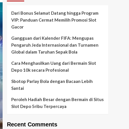
Dari Bonus Selamat Datang hingga Program
VIP: Panduan Cermat Memilih Promosi Slot
Gacor
Gangguan dari Kalender FIFA: Mengupas
Pengaruh Jeda Internasional dan Turnamen
Global dalam Taruhan Sepak Bola
Cara Menghasilkan Uang dari Bermain Slot
Depo 10k secara Profesional
Sbotop Parlay Bola dengan Bacaan Lebih
Santai
Peroleh Hadiah Besar dengan Bermain di Situs
Slot Depo 5ribu Terpercaya
Recent Comments