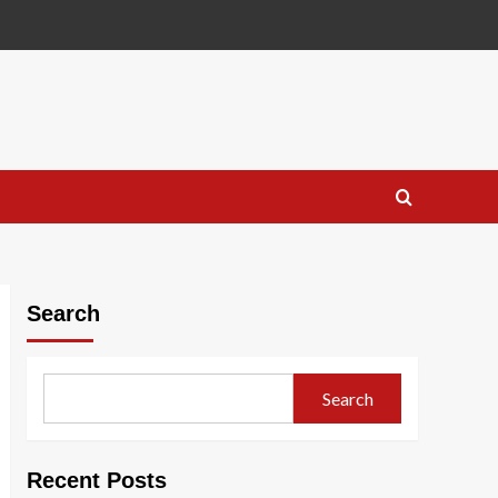
Search
Search
Recent Posts