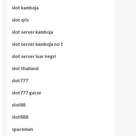
slot kamboja
slot qris
slot server kamboja
slot server kamboja no 1
slot server luar negri
slot thailand
slot777
slot777 gacor
slot88
slot888
spaceman