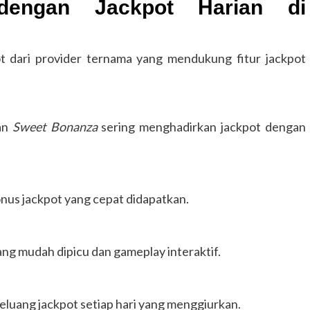
dengan Jackpot Harian di
dari provider ternama yang mendukung fitur jackpot
an
Sweet Bonanza
sering menghadirkan jackpot dengan
us jackpot yang cepat didapatkan.
yang mudah dipicu dan gameplay interaktif.
eluang jackpot setiap hari yang menggiurkan.