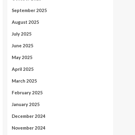
September 2025
August 2025
July 2025
June 2025
May 2025
April 2025
March 2025
February 2025
January 2025
December 2024
November 2024