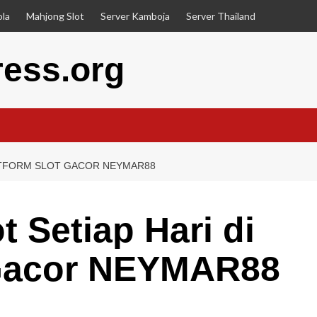
ola
Mahjong Slot
Server Kamboja
Server Thailand
ress.org
LATFORM SLOT GACOR NEYMAR88
 Setiap Hari di
 Gacor NEYMAR88