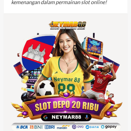
kemenangan dalam permainan slot online!