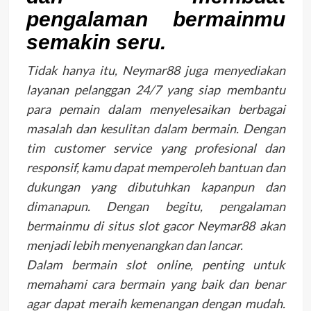
pengalaman bermainmu
semakin seru.
Tidak hanya itu, Neymar88 juga menyediakan
layanan pelanggan 24/7 yang siap membantu
para pemain dalam menyelesaikan berbagai
masalah dan kesulitan dalam bermain. Dengan
tim customer service yang profesional dan
responsif, kamu dapat memperoleh bantuan dan
dukungan yang dibutuhkan kapanpun dan
dimanapun. Dengan begitu, pengalaman
bermainmu di situs slot gacor Neymar88 akan
menjadi lebih menyenangkan dan lancar.
Dalam bermain slot online, penting untuk
memahami cara bermain yang baik dan benar
agar dapat meraih kemenangan dengan mudah.