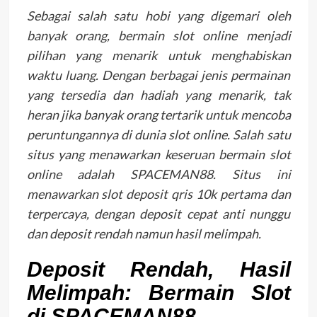
Sebagai salah satu hobi yang digemari oleh
banyak orang, bermain slot online menjadi
pilihan yang menarik untuk menghabiskan
waktu luang. Dengan berbagai jenis permainan
yang tersedia dan hadiah yang menarik, tak
heran jika banyak orang tertarik untuk mencoba
peruntungannya di dunia slot online. Salah satu
situs yang menawarkan keseruan bermain slot
online adalah SPACEMAN88. Situs ini
menawarkan slot deposit qris 10k pertama dan
terpercaya, dengan deposit cepat anti nunggu
dan deposit rendah namun hasil melimpah.
Deposit Rendah, Hasil
Melimpah: Bermain Slot
di SPACEMAN88