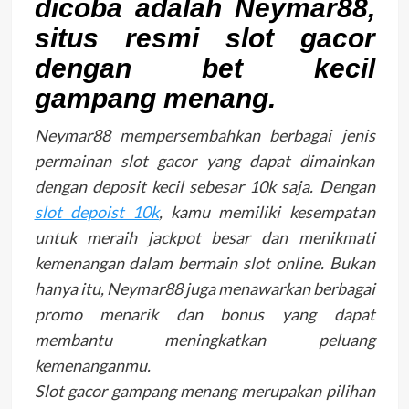
dicoba adalah Neymar88,
situs resmi slot gacor
dengan bet kecil
gampang menang.
Neymar88 mempersembahkan berbagai jenis
permainan slot gacor yang dapat dimainkan
dengan deposit kecil sebesar 10k saja. Dengan
slot depoist 10k
, kamu memiliki kesempatan
untuk meraih jackpot besar dan menikmati
kemenangan dalam bermain slot online. Bukan
hanya itu, Neymar88 juga menawarkan berbagai
promo menarik dan bonus yang dapat
membantu meningkatkan peluang
kemenanganmu.
Slot gacor gampang menang merupakan pilihan