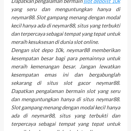
Dapatkan pengalaman bermain
slot depoist 10k
yang seru dan menguntungkan hanya di
neymar88. Slot gampang menang dengan modal
kecil hanya ada di neymar88, situs yang terbukti
dan terpercaya sebagai tempat yang tepat untuk
meraih kesuksesan di dunia slot online.
Dengan slot depo 10k, neymar88 memberikan
kesempatan besar bagi para pemainnya untuk
meraih kemenangan besar. Jangan lewatkan
kesempatan emas ini dan bergabunglah
sekarang di situs slot gacor neymar88.
Dapatkan pengalaman bermain slot yang seru
dan menguntungkan hanya di situs neymar88.
Slot gampang menang dengan modal kecil hanya
ada di neymar88, situs yang terbukti dan
terpercaya sebagai tempat yang tepat untuk