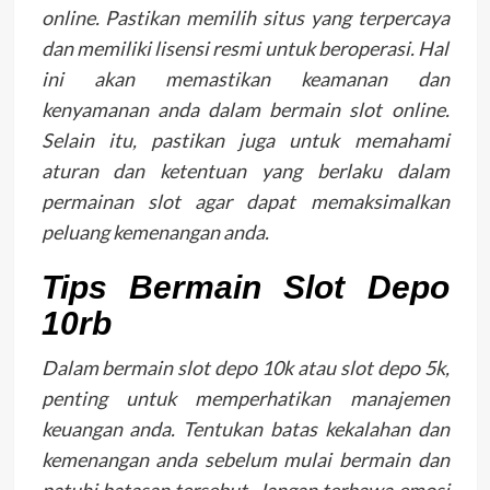
online. Pastikan memilih situs yang terpercaya
dan memiliki lisensi resmi untuk beroperasi. Hal
ini akan memastikan keamanan dan
kenyamanan anda dalam bermain slot online.
Selain itu, pastikan juga untuk memahami
aturan dan ketentuan yang berlaku dalam
permainan slot agar dapat memaksimalkan
peluang kemenangan anda.
Tips Bermain Slot Depo
10rb
Dalam bermain slot depo 10k atau slot depo 5k,
penting untuk memperhatikan manajemen
keuangan anda. Tentukan batas kekalahan dan
kemenangan anda sebelum mulai bermain dan