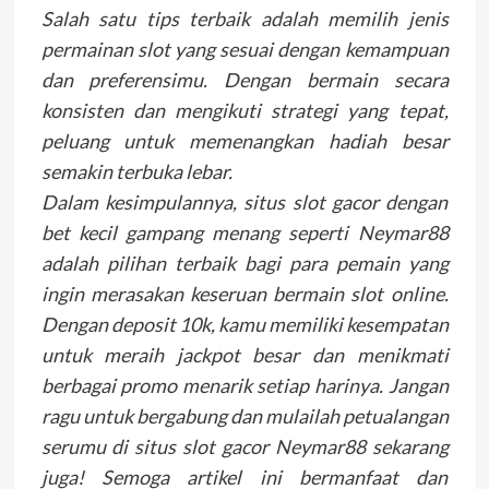
Salah satu tips terbaik adalah memilih jenis
permainan slot yang sesuai dengan kemampuan
dan preferensimu. Dengan bermain secara
konsisten dan mengikuti strategi yang tepat,
peluang untuk memenangkan hadiah besar
semakin terbuka lebar.
Dalam kesimpulannya, situs slot gacor dengan
bet kecil gampang menang seperti Neymar88
adalah pilihan terbaik bagi para pemain yang
ingin merasakan keseruan bermain slot online.
Dengan deposit 10k, kamu memiliki kesempatan
untuk meraih jackpot besar dan menikmati
berbagai promo menarik setiap harinya. Jangan
ragu untuk bergabung dan mulailah petualangan
serumu di situs slot gacor Neymar88 sekarang
juga! Semoga artikel ini bermanfaat dan