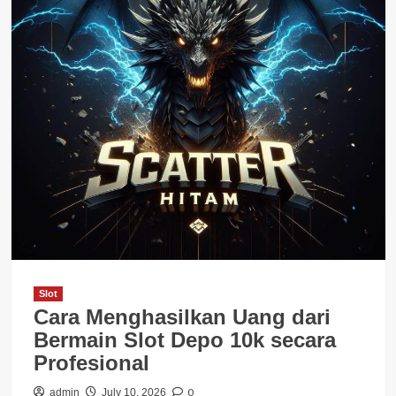
Slot
Cara Menghasilkan Uang dari
Bermain Slot Depo 10k secara
Profesional
0
admin
July 10, 2026