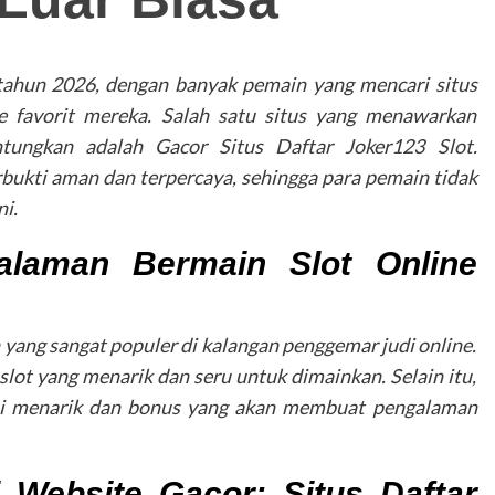
 tahun 2026, dengan banyak pemain yang mencari situs
e favorit mereka. Salah satu situs yang menawarkan
ungkan adalah Gacor Situs Daftar Joker123 Slot.
erbukti aman dan terpercaya, sehingga para pemain tidak
ni.
alaman Bermain Slot Online
 yang sangat populer di kalangan penggemar judi online.
ot yang menarik dan seru untuk dimainkan. Selain itu,
osi menarik dan bonus yang akan membuat pengalaman
 Website Gacor: Situs Daftar