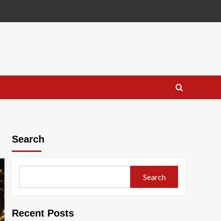
Search
Search
Recent Posts