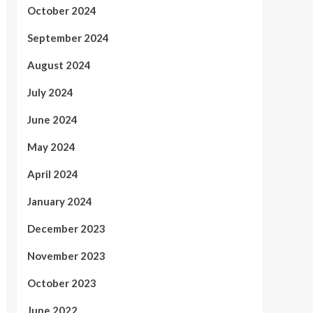
October 2024
September 2024
August 2024
July 2024
June 2024
May 2024
April 2024
January 2024
December 2023
November 2023
October 2023
June 2022