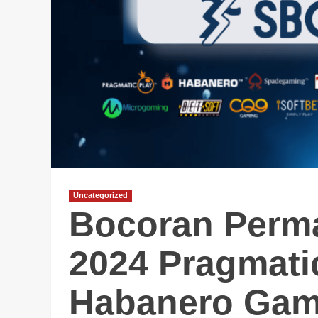
Uncategorized
Bocoran Perma
2024 Pragmati
Habanero Ga