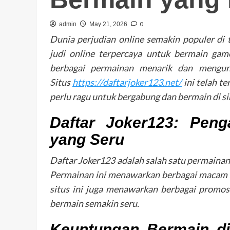
0
admin
May 21, 2026
Dunia perjudian online semakin populer di
judi online terpercaya untuk bermain gam
berbagai permainan menarik dan mengunt
Situs
https://daftarjoker123.net/
ini telah t
perlu ragu untuk bergabung dan bermain di si
Daftar Joker123: Peng
yang Seru
Daftar Joker123 adalah salah satu permainan
Permainan ini menawarkan berbagai macam sl
situs ini juga menawarkan berbagai prom
bermain semakin seru.
Keuntungan Bermain di