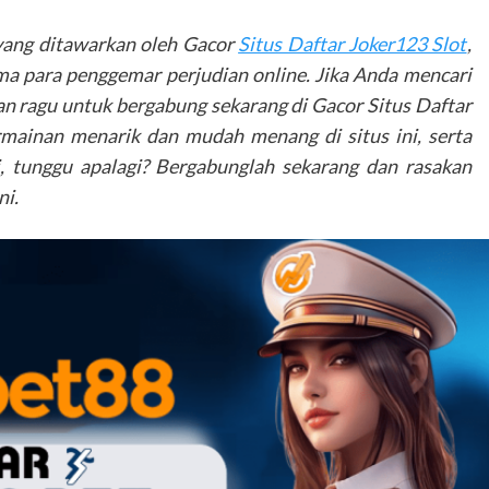
yang ditawarkan oleh Gacor
Situs Daftar Joker123 Slot
,
tama para penggemar perjudian online. Jika Anda mencari
ngan ragu untuk bergabung sekarang di Gacor Situs Daftar
mainan menarik dan mudah menang di situs ini, serta
, tunggu apalagi? Bergabunglah sekarang dan rasakan
ni.