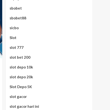
sbobet
sbobet88
sicbo
Slot
slot 777
slot bet 200
slot depo 10k
slot depo 20k
Slot Depo 5K
slot gacor
slot gacor hari ini