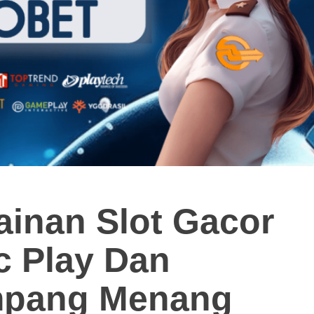
inan Slot Gacor
c Play Dan
mpang Menang