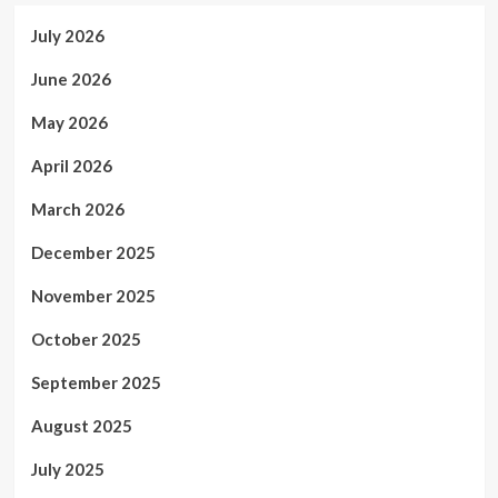
July 2026
June 2026
May 2026
April 2026
March 2026
December 2025
November 2025
October 2025
September 2025
August 2025
July 2025