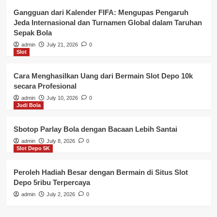
Gangguan dari Kalender FIFA: Mengupas Pengaruh
Jeda Internasional dan Turnamen Global dalam Taruhan
Sepak Bola
admin
July 21, 2026
0
Slot
Cara Menghasilkan Uang dari Bermain Slot Depo 10k
secara Profesional
admin
July 10, 2026
0
Judi Bola
Sbotop Parlay Bola dengan Bacaan Lebih Santai
admin
July 8, 2026
0
Slot Depo 5K
Peroleh Hadiah Besar dengan Bermain di Situs Slot
Depo 5ribu Terpercaya
admin
July 2, 2026
0