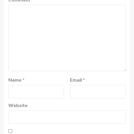
Name
*
Email
*
Website