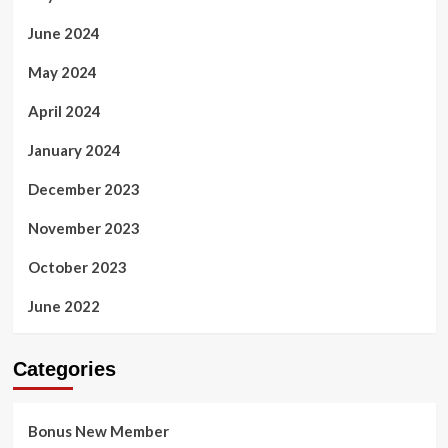
June 2024
May 2024
April 2024
January 2024
December 2023
November 2023
October 2023
June 2022
Categories
Bonus New Member