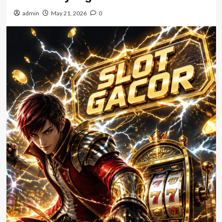
admin
May 21, 2026
0