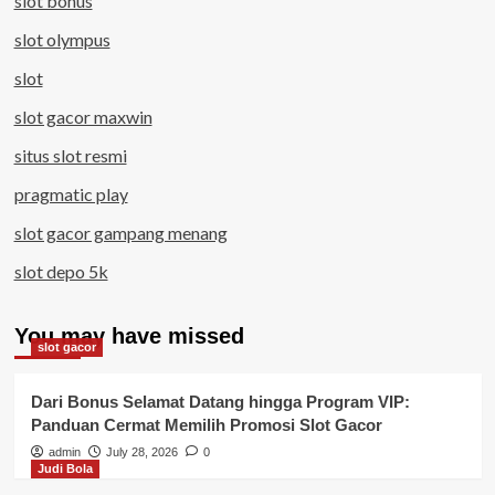
slot bonus
slot olympus
slot
slot gacor maxwin
situs slot resmi
pragmatic play
slot gacor gampang menang
slot depo 5k
You may have missed
slot gacor
Dari Bonus Selamat Datang hingga Program VIP:
Panduan Cermat Memilih Promosi Slot Gacor
admin
July 28, 2026
0
Judi Bola