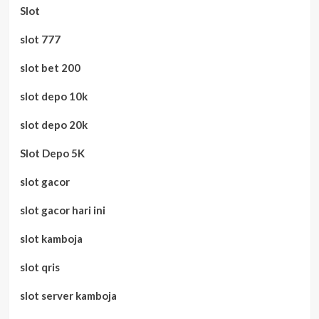
Slot
slot 777
slot bet 200
slot depo 10k
slot depo 20k
Slot Depo 5K
slot gacor
slot gacor hari ini
slot kamboja
slot qris
slot server kamboja