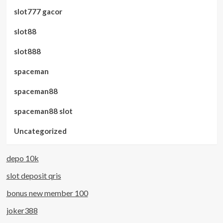
slot777 gacor
slot88
slot888
spaceman
spaceman88
spaceman88 slot
Uncategorized
depo 10k
slot deposit qris
bonus new member 100
joker388