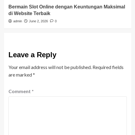
Bermain Slot Online dengan Keuntungan Maksimal
di Website Terbaik
admin
June 2, 2026
0
Leave a Reply
Your email address will not be published.
Required fields
are marked
*
Comment
*