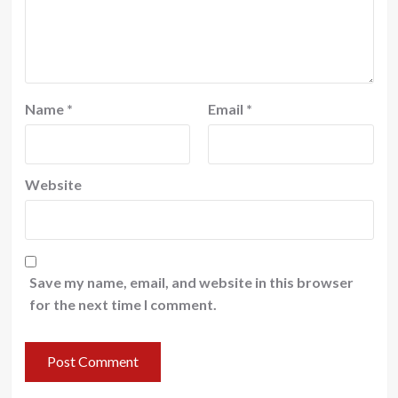
Name
*
Email
*
Website
Save my name, email, and website in this browser
for the next time I comment.