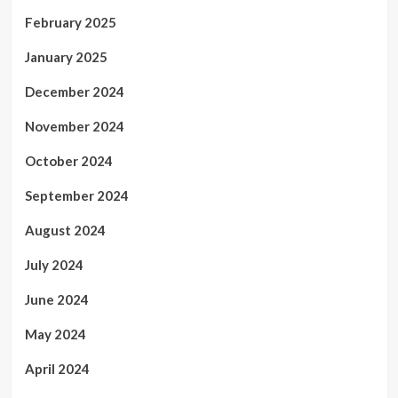
February 2025
January 2025
December 2024
November 2024
October 2024
September 2024
August 2024
July 2024
June 2024
May 2024
April 2024