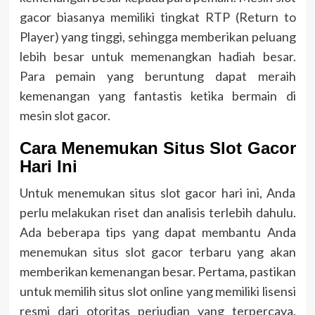
gacor biasanya memiliki tingkat RTP (Return to
Player) yang tinggi, sehingga memberikan peluang
lebih besar untuk memenangkan hadiah besar.
Para pemain yang beruntung dapat meraih
kemenangan yang fantastis ketika bermain di
mesin slot gacor.
Cara Menemukan Situs Slot Gacor
Hari Ini
Untuk menemukan situs slot gacor hari ini, Anda
perlu melakukan riset dan analisis terlebih dahulu.
Ada beberapa tips yang dapat membantu Anda
menemukan situs slot gacor terbaru yang akan
memberikan kemenangan besar. Pertama, pastikan
untuk memilih situs slot online yang memiliki lisensi
resmi dari otoritas perjudian yang terpercaya.