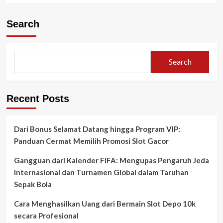
Search
Search
Recent Posts
Dari Bonus Selamat Datang hingga Program VIP:
Panduan Cermat Memilih Promosi Slot Gacor
Gangguan dari Kalender FIFA: Mengupas Pengaruh Jeda
Internasional dan Turnamen Global dalam Taruhan
Sepak Bola
Cara Menghasilkan Uang dari Bermain Slot Depo 10k
secara Profesional