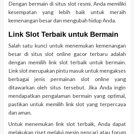
Dengan bermain di situs slot resmi, Anda memiliki
kesempatan yang lebih baik untuk meraih
kemenangan besar dan mengubah hidup Anda.
Link Slot Terbaik untuk Bermain
Salah satu kunci untuk menemukan kemenangan
besar di situs slot online gacor terbaru adalah
dengan memilih link slot terbaik untuk bermain.
Link slot merupakan pintu masuk untuk mengakses
berbagai jenis permainan slot online yang
ditawarkan oleh situs tersebut. Jika Anda ingin
mendapatkan pengalaman bermain yang optimal,
pastikan untuk memilih link slot yang terpercaya
dan aman.
Untuk menemukan link slot terbaik, Anda dapat
melakukan riset melalui mesin pencari atau forum