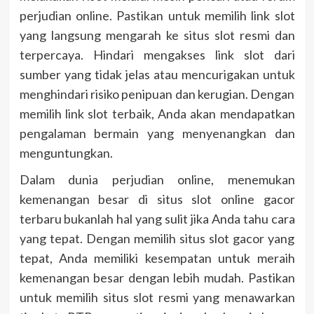
perjudian online. Pastikan untuk memilih link slot
yang langsung mengarah ke situs slot resmi dan
terpercaya. Hindari mengakses link slot dari
sumber yang tidak jelas atau mencurigakan untuk
menghindari risiko penipuan dan kerugian. Dengan
memilih link slot terbaik, Anda akan mendapatkan
pengalaman bermain yang menyenangkan dan
menguntungkan.
Dalam dunia perjudian online, menemukan
kemenangan besar di situs slot online gacor
terbaru bukanlah hal yang sulit jika Anda tahu cara
yang tepat. Dengan memilih situs slot gacor yang
tepat, Anda memiliki kesempatan untuk meraih
kemenangan besar dengan lebih mudah. Pastikan
untuk memilih situs slot resmi yang menawarkan