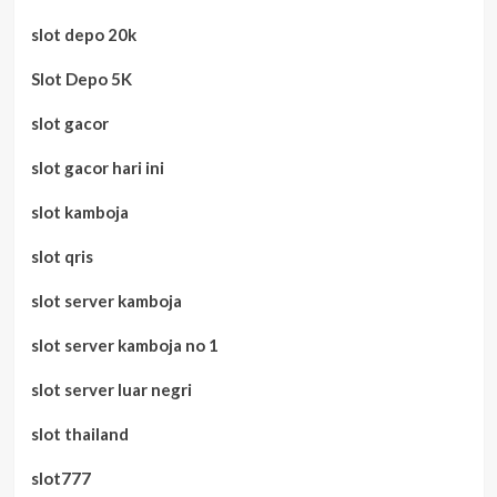
slot depo 20k
Slot Depo 5K
slot gacor
slot gacor hari ini
slot kamboja
slot qris
slot server kamboja
slot server kamboja no 1
slot server luar negri
slot thailand
slot777