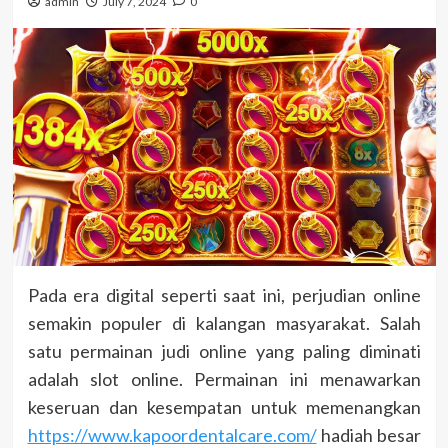
admin
July 7, 2024
0
Pada era digital seperti saat ini, perjudian online
semakin populer di kalangan masyarakat. Salah
satu permainan judi online yang paling diminati
adalah slot online. Permainan ini menawarkan
keseruan dan kesempatan untuk memenangkan
https://www.kapoordentalcare.com/
hadiah besar