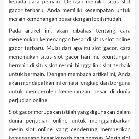
kepada para pemain. Dengan memilih situs slot
gacor terbaru, Anda memiliki kesempatan untuk
meraih kemenangan besar dengan lebih mudah.
Pada artikel ini, akan dibahas tentang cara
menemukan kemenangan besar di situs slot online
gacor terbaru. Mulai dari apa itu slot gacor, cara
menemukan situs slot gacor hari ini, keuntungan
bermain di situs slot resmi, hingga link slot terbaik
untuk bermain. Dengan membaca artikel ini, Anda
akan mendapatkan informasi lengkap dan berguna
untuk memperoleh kemenangan besar di dunia
perjudian online.
Slot gacor merupakan istilah yang digunakan dalam
dunia perjudian online untuk menggambarkan
mesin slot online yang cenderung memberikan
kemenangan besar kepada para pemain. Mesin slot