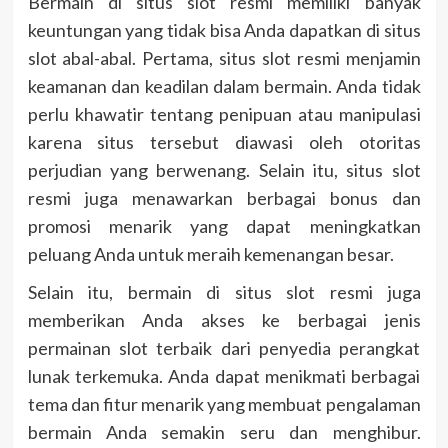
Bermain di situs slot resmi memiliki banyak
keuntungan yang tidak bisa Anda dapatkan di situs
slot abal-abal. Pertama, situs slot resmi menjamin
keamanan dan keadilan dalam bermain. Anda tidak
perlu khawatir tentang penipuan atau manipulasi
karena situs tersebut diawasi oleh otoritas
perjudian yang berwenang. Selain itu, situs slot
resmi juga menawarkan berbagai bonus dan
promosi menarik yang dapat meningkatkan
peluang Anda untuk meraih kemenangan besar.
Selain itu, bermain di situs slot resmi juga
memberikan Anda akses ke berbagai jenis
permainan slot terbaik dari penyedia perangkat
lunak terkemuka. Anda dapat menikmati berbagai
tema dan fitur menarik yang membuat pengalaman
bermain Anda semakin seru dan menghibur.