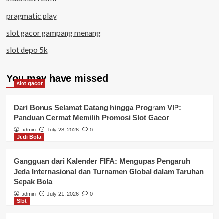
pragmatic play
slot gacor gampang menang
slot depo 5k
You may have missed
slot gacor
Dari Bonus Selamat Datang hingga Program VIP:
Panduan Cermat Memilih Promosi Slot Gacor
admin
July 28, 2026
0
Judi Bola
Gangguan dari Kalender FIFA: Mengupas Pengaruh
Jeda Internasional dan Turnamen Global dalam Taruhan
Sepak Bola
admin
July 21, 2026
0
Slot