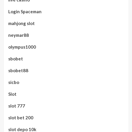
Login Spaceman
mahjong slot
neymar88
olympus1000
sbobet
sbobet88
sicbo
Slot
slot 777
slot bet 200
slot depo 10k