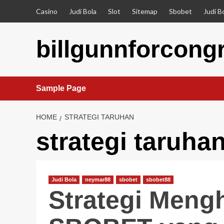
Skip
Casino
Judi Bola
Slot
Sitemap
Sbobet
Judi B
to
content
billgunnforcong
Sample Page
HOME
STRATEGI TARUHAN
strategi taruha
Judi Bola
neymar88
sbobet
sbobet88
Strategi Meng