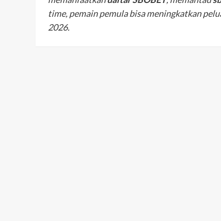
time, pemain pemula bisa meningkatkan pelu
2026.