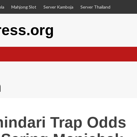
ola
Mahjong Slot
Server Kamboja
Server Thailand
ress.org
n
hindari Trap Odds