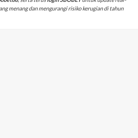
ang menang dan mengurangi risiko kerugian di tahun