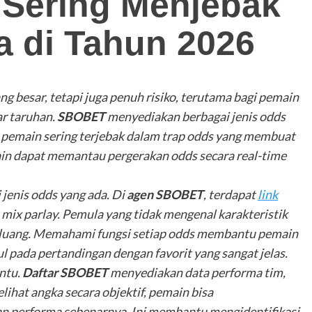
Sering Menjebak
 di Tahun 2026
 besar, tetapi juga penuh risiko, terutama bagi pemain
r taruhan.
SBOBET
menyediakan berbagai jenis odds
i, pemain sering terjebak dalam trap odds yang membuat
ain dapat memantau pergerakan odds secara real-time
jenis odds yang ada. Di
agen SBOBET
, terdapat
link
 mix parlay. Pemula yang tidak mengenal karakteristik
 peluang. Memahami fungsi setiap odds membantu pemain
 pada pertandingan dengan favorit yang sangat jelas.
antu.
Daftar SBOBET
menyediakan data performa tim,
ihat angka secara objektif, pemain bisa
 performa sebenarnya. Ini membantu mengidentifikasi