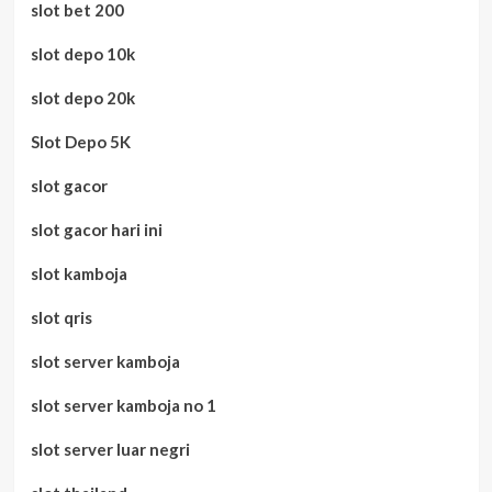
slot bet 200
slot depo 10k
slot depo 20k
Slot Depo 5K
slot gacor
slot gacor hari ini
slot kamboja
slot qris
slot server kamboja
slot server kamboja no 1
slot server luar negri