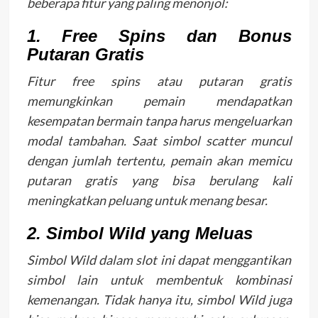
beberapa fitur yang paling menonjol:
1. Free Spins dan Bonus
Putaran Gratis
Fitur free spins atau putaran gratis
memungkinkan pemain mendapatkan
kesempatan bermain tanpa harus mengeluarkan
modal tambahan. Saat simbol scatter muncul
dengan jumlah tertentu, pemain akan memicu
putaran gratis yang bisa berulang kali
meningkatkan peluang untuk menang besar.
2. Simbol Wild yang Meluas
Simbol Wild dalam slot ini dapat menggantikan
simbol lain untuk membentuk kombinasi
kemenangan. Tidak hanya itu, simbol Wild juga