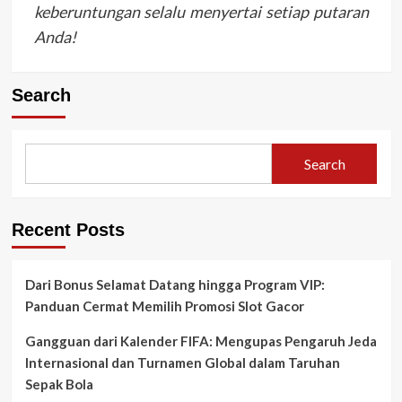
keberuntungan selalu menyertai setiap putaran
Anda!
Search
Search
Recent Posts
Dari Bonus Selamat Datang hingga Program VIP:
Panduan Cermat Memilih Promosi Slot Gacor
Gangguan dari Kalender FIFA: Mengupas Pengaruh Jeda
Internasional dan Turnamen Global dalam Taruhan
Sepak Bola