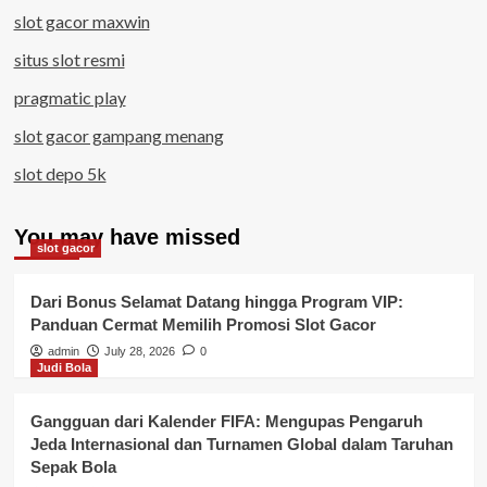
slot gacor maxwin
situs slot resmi
pragmatic play
slot gacor gampang menang
slot depo 5k
You may have missed
slot gacor
Dari Bonus Selamat Datang hingga Program VIP:
Panduan Cermat Memilih Promosi Slot Gacor
admin
July 28, 2026
0
Judi Bola
Gangguan dari Kalender FIFA: Mengupas Pengaruh
Jeda Internasional dan Turnamen Global dalam Taruhan
Sepak Bola