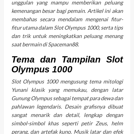
unggulan yang mampu memberikan peluang
kemenangan besar bagi pemain. Artikel ini akan
membahas secara mendalam mengenai fitur-
fitur utama dalam Slot Olympus 1000, serta tips
dan trik untuk meningkatkan peluang menang
saat bermain di Spaceman88.
Tema dan Tampilan Slot
Olympus 1000
Slot Olympus 1000 mengusung tema mitologi
Yunani klasik yang memukau, dengan latar
Gunung Olympus sebagai tempat para dewa dan
pahlawan legendaris. Desain grafisnya dibuat
sangat menarik dan detail, lengkap dengan
simbol-simbol khas seperti petir Zeus, helm
perang, dan artefak kuno. Musik latar dan efek