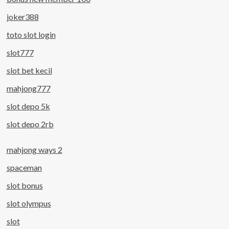
joker388
toto slot login
slot777
slot bet kecil
mahjong777
slot depo 5k
slot depo 2rb
mahjong ways 2
spaceman
slot bonus
slot olympus
slot