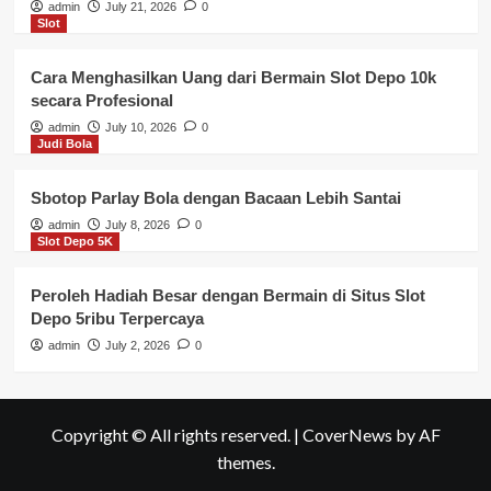
admin
July 21, 2026
0
Slot
Cara Menghasilkan Uang dari Bermain Slot Depo 10k
secara Profesional
admin
July 10, 2026
0
Judi Bola
Sbotop Parlay Bola dengan Bacaan Lebih Santai
admin
July 8, 2026
0
Slot Depo 5K
Peroleh Hadiah Besar dengan Bermain di Situs Slot
Depo 5ribu Terpercaya
admin
July 2, 2026
0
Copyright © All rights reserved.
|
CoverNews
by AF
themes.