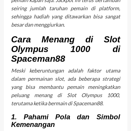
pemain kapan saja. Jackpot ini terus bertambah
seiring jumlah taruhan pemain di platform,
sehingga hadiah yang ditawarkan bisa sangat
besar dan menggiurkan.
Cara Menang di Slot
Olympus 1000 di
Spaceman88
Meski keberuntungan adalah faktor utama
dalam permainan slot, ada beberapa strategi
yang bisa membantu pemain meningkatkan
peluang menang di Slot Olympus 1000,
terutama ketika bermain di Spaceman88.
1. Pahami Pola dan Simbol
Kemenangan