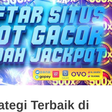
tegi Terbaik di