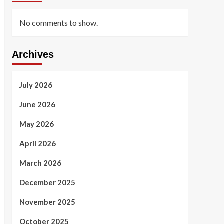
No comments to show.
Archives
July 2026
June 2026
May 2026
April 2026
March 2026
December 2025
November 2025
October 2025