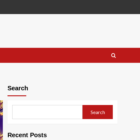
Search
Search
Recent Posts