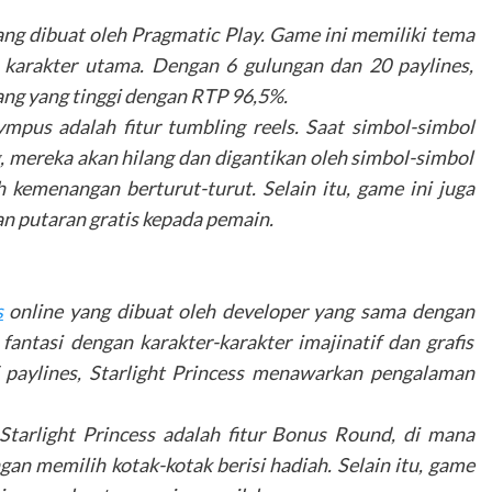
ng dibuat oleh Pragmatic Play. Game ini memiliki tema
 karakter utama. Dengan 6 gulungan dan 20 paylines,
g yang tinggi dengan RTP 96,5%.
ympus adalah fitur tumbling reels. Saat simbol-simbol
mereka akan hilang dan digantikan oleh simbol-simbol
kemenangan berturut-turut. Selain itu, game ini juga
an putaran gratis kepada pemain.
s
online yang dibuat oleh developer yang sama dengan
antasi dengan karakter-karakter imajinatif dan grafis
paylines, Starlight Princess menawarkan pengalaman
 Starlight Princess adalah fitur Bonus Round, di mana
n memilih kotak-kotak berisi hadiah. Selain itu, game