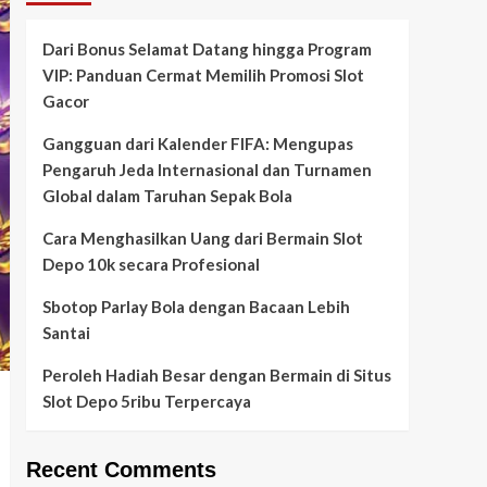
Dari Bonus Selamat Datang hingga Program
VIP: Panduan Cermat Memilih Promosi Slot
Gacor
Gangguan dari Kalender FIFA: Mengupas
Pengaruh Jeda Internasional dan Turnamen
Global dalam Taruhan Sepak Bola
Cara Menghasilkan Uang dari Bermain Slot
Depo 10k secara Profesional
Sbotop Parlay Bola dengan Bacaan Lebih
Santai
Peroleh Hadiah Besar dengan Bermain di Situs
Slot Depo 5ribu Terpercaya
Recent Comments