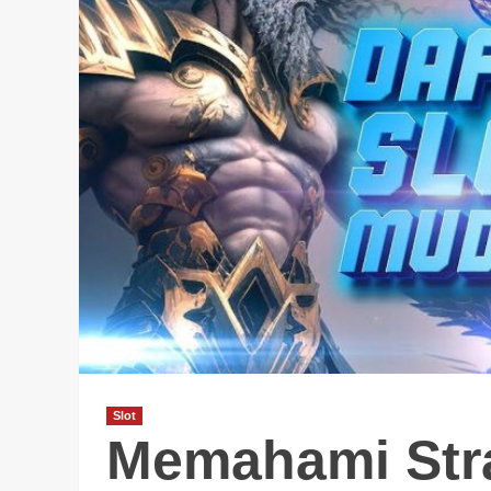
Slot
Memahami Stra