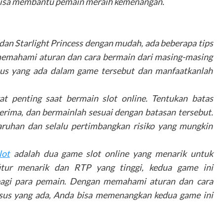
ng bisa membantu pemain meraih kemenangan.
n Starlight Princess dengan mudah, ada beberapa tips
 memahami aturan dan cara bermain dari masing-masing
usus yang ada dalam game tersebut dan manfaatkanlah
at penting saat bermain slot online. Tentukan batas
rima, dan bermainlah sesuai dengan batasan tersebut.
ruhan dan selalu pertimbangkan risiko yang mungkin
lot
adalah dua game slot online yang menarik untuk
itur menarik dan RTP yang tinggi, kedua game ini
agi para pemain. Dengan memahami aturan dan cara
usus yang ada, Anda bisa memenangkan kedua game ini