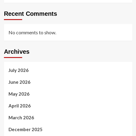
Recent Comments
No comments to show.
Archives
July 2026
June 2026
May 2026
April 2026
March 2026
December 2025