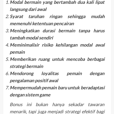
Modal bermain yang bertambah dua kali lipat
langsung dari awal
Syarat taruhan ringan sehingga mudah
memenuhi ketentuan pencairan
Meningkatkan durasi bermain tanpa harus
tambah modal sendiri
Meminimalisir risiko kehilangan modal awal
pemain
Memberikan ruang untuk mencoba berbagai
strategi bermain
Mendorong loyalitas pemain dengan
pengalaman positif awal
Mempermudah pemain baru untuk beradaptasi
dengan sistem game
Bonus ini bukan hanya sekadar tawaran
menarik, tapi juga menjadi strategi efektif bagi