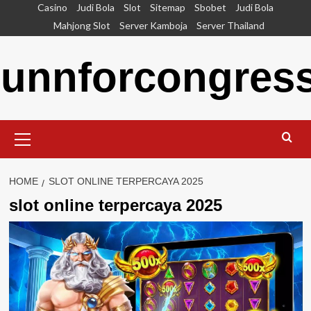
Skip
Casino
Judi Bola
Slot
Sitemap
Sbobet
Judi Bola
to
Mahjong Slot
Server Kamboja
Server Thailand
content
gunnforcongres
Primary
Menu
HOME
SLOT ONLINE TERPERCAYA 2025
slot online terpercaya 2025