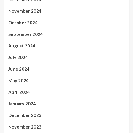
November 2024
October 2024
September 2024
August 2024
July 2024
June 2024
May 2024
April 2024
January 2024
December 2023
November 2023