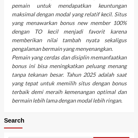
pemain untuk mendapatkan keuntungan
maksimal dengan modal yang relatif kecil. Situs
yang menawarkan bonus new member 100%
dengan TO kecil menjadi favorit karena
memberikan nilai tambah nyata sekaligus
pengalaman bermain yang menyenangkan.
Pemain yang cerdas dan disiplin memanfaatkan
bonus ini bisa meningkatkan peluang menang
tanpa tekanan besar. Tahun 2025 adalah saat
yang tepat untuk memilih situs dengan bonus
terbaik demi meraih kemenangan optimal dan
bermain lebih lama dengan modal lebih ringan.
Search