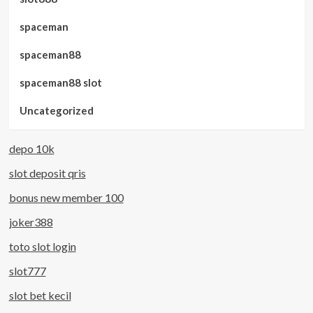
spaceman
spaceman88
spaceman88 slot
Uncategorized
depo 10k
slot deposit qris
bonus new member 100
joker388
toto slot login
slot777
slot bet kecil