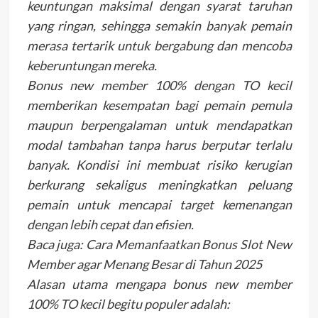
keuntungan maksimal dengan syarat taruhan
yang ringan, sehingga semakin banyak pemain
merasa tertarik untuk bergabung dan mencoba
keberuntungan mereka.
Bonus new member 100% dengan TO kecil
memberikan kesempatan bagi pemain pemula
maupun berpengalaman untuk mendapatkan
modal tambahan tanpa harus berputar terlalu
banyak. Kondisi ini membuat risiko kerugian
berkurang sekaligus meningkatkan peluang
pemain untuk mencapai target kemenangan
dengan lebih cepat dan efisien.
Baca juga: Cara Memanfaatkan Bonus Slot New
Member agar Menang Besar di Tahun 2025
Alasan utama mengapa bonus new member
100% TO kecil begitu populer adalah: