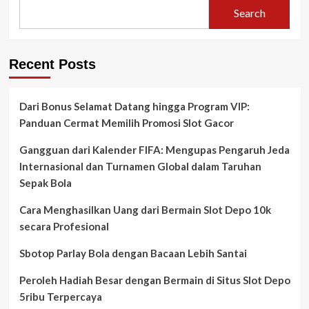
Search
Recent Posts
Dari Bonus Selamat Datang hingga Program VIP:
Panduan Cermat Memilih Promosi Slot Gacor
Gangguan dari Kalender FIFA: Mengupas Pengaruh Jeda
Internasional dan Turnamen Global dalam Taruhan
Sepak Bola
Cara Menghasilkan Uang dari Bermain Slot Depo 10k
secara Profesional
Sbotop Parlay Bola dengan Bacaan Lebih Santai
Peroleh Hadiah Besar dengan Bermain di Situs Slot Depo
5ribu Terpercaya