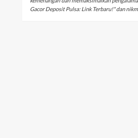
kemenangan dan memaksimalkan pengalaman 
Gacor Deposit Pulsa: Link Terbaru!" dan nik