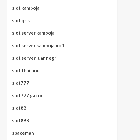
slot kamboja
slot qris
slot server kamboja
slot server kamboja no 1
slot server luar negri
slot thailand
slot777
slot777 gacor
slot88
slot888
spaceman