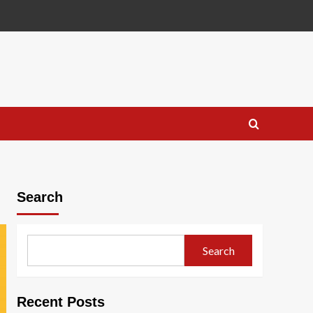
Search
Search
Recent Posts