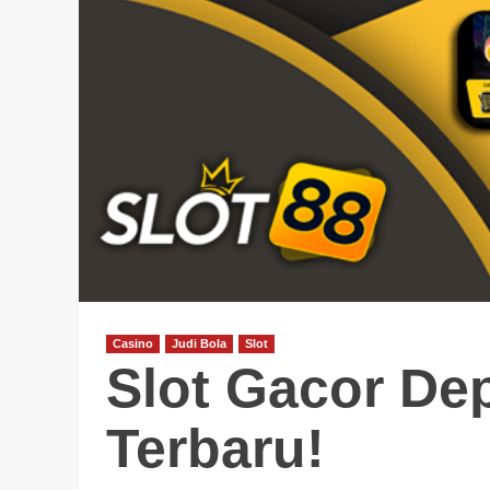
Casino
Judi Bola
Slot
Slot Gacor Dep
Terbaru!