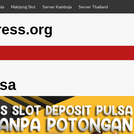
ola
Mahjong Slot
Server Kamboja
Server Thailand
ress.org
lsa