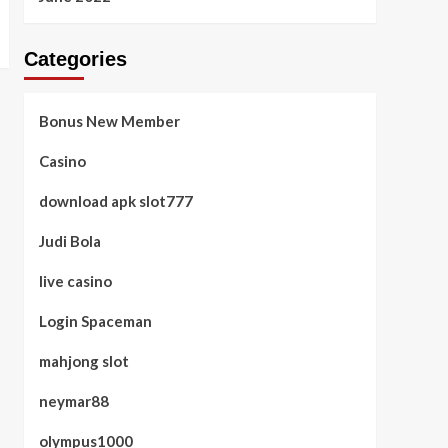
Categories
Bonus New Member
Casino
download apk slot777
Judi Bola
live casino
Login Spaceman
mahjong slot
neymar88
olympus1000