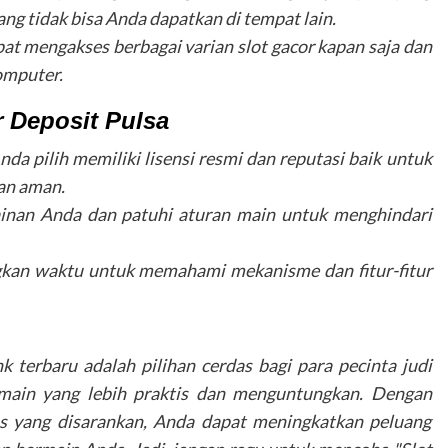
g tidak bisa Anda dapatkan di tempat lain.
pat mengakses berbagai varian slot gacor kapan saja dan
komputer.
 Deposit Pulsa
Anda pilih memiliki lisensi resmi dan reputasi baik untuk
an aman.
inan Anda dan patuhi aturan main untuk menghindari
gkan waktu untuk memahami mekanisme dan fitur-fitur
nk terbaru adalah pilihan cerdas bagi para pecinta judi
main yang lebih praktis dan menguntungkan. Dengan
ps yang disarankan, Anda dapat meningkatkan peluang