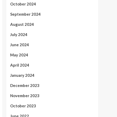
October 2024
September 2024
August 2024
July 2024
June 2024
May 2024
April 2024
January 2024
December 2023
November 2023
October 2023
June 2022