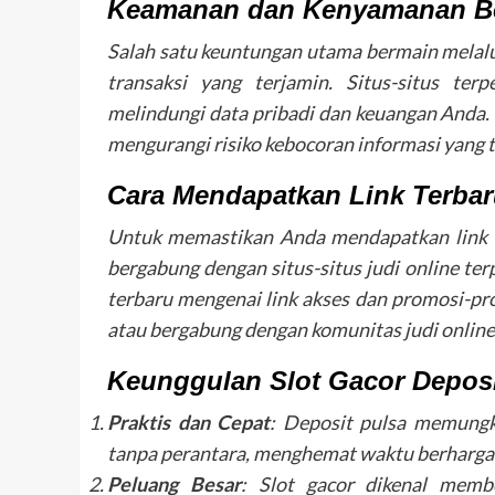
Keamanan dan Kenyamanan B
Salah satu keuntungan utama bermain melalui
transaksi yang terjamin. Situs-situs te
melindungi data pribadi dan keuangan Anda
mengurangi risiko kebocoran informasi yang t
Cara Mendapatkan Link Terba
Untuk memastikan Anda mendapatkan link te
bergabung dengan situs-situs judi online ter
terbaru mengenai link akses dan promosi-pr
atau bergabung dengan komunitas judi onlin
Keunggulan Slot Gacor Deposi
Praktis dan Cepat
: Deposit pulsa memungk
tanpa perantara, menghemat waktu berharga
Peluang Besar
: Slot gacor dikenal memb