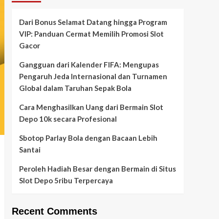
Dari Bonus Selamat Datang hingga Program
VIP: Panduan Cermat Memilih Promosi Slot
Gacor
Gangguan dari Kalender FIFA: Mengupas
Pengaruh Jeda Internasional dan Turnamen
Global dalam Taruhan Sepak Bola
Cara Menghasilkan Uang dari Bermain Slot
Depo 10k secara Profesional
Sbotop Parlay Bola dengan Bacaan Lebih
Santai
Peroleh Hadiah Besar dengan Bermain di Situs
Slot Depo 5ribu Terpercaya
Recent Comments