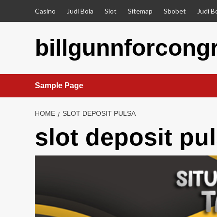
Skip
Casino
Judi Bola
Slot
Sitemap
Sbobet
Judi B
to
content
billgunnforcong
Sample Page
HOME
SLOT DEPOSIT PULSA
slot deposit pu