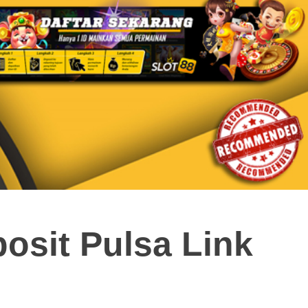
osit Pulsa Link