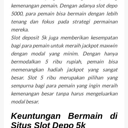
kemenangan pemain. Dengan adanya slot depo
5000, para pemain bisa bermain dengan lebih
tenang dan fokus pada strategi permainan
mereka.
Slot deposit 5k juga memberikan kesempatan
bagi para pemain untuk meraih jackpot maxwin
dengan modal yang minim. Dengan hanya
bermodalkan 5 ribu rupiah, pemain bisa
memenangkan hadiah jackpot yang sangat
besar. Slot 5 ribu merupakan pilihan yang
sempurna bagi para pemain yang ingin meraih
kemenangan besar tanpa harus mengeluarkan
modal besar.
Keuntungan Bermain di
Situs Slot Depo 5k