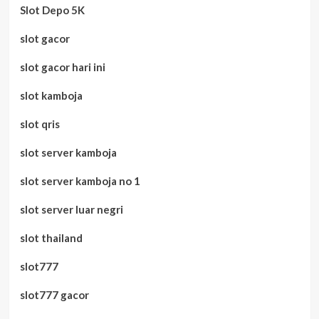
Slot Depo 5K
slot gacor
slot gacor hari ini
slot kamboja
slot qris
slot server kamboja
slot server kamboja no 1
slot server luar negri
slot thailand
slot777
slot777 gacor