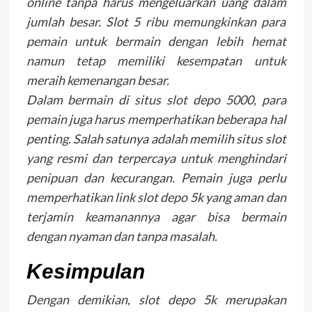
online tanpa harus mengeluarkan uang dalam
jumlah besar. Slot 5 ribu memungkinkan para
pemain untuk bermain dengan lebih hemat
namun tetap memiliki kesempatan untuk
meraih kemenangan besar.
Dalam bermain di situs slot depo 5000, para
pemain juga harus memperhatikan beberapa hal
penting. Salah satunya adalah memilih situs slot
yang resmi dan terpercaya untuk menghindari
penipuan dan kecurangan. Pemain juga perlu
memperhatikan link slot depo 5k yang aman dan
terjamin keamanannya agar bisa bermain
dengan nyaman dan tanpa masalah.
Kesimpulan
Dengan demikian, slot depo 5k merupakan