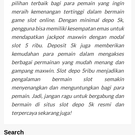
pilihan terbaik bagi para pemain yang ingin
meraih kemenangan tertinggi dalam bermain
game slot online. Dengan minimal depo 5k,
pengguna bisa memiliki kesempatan emas untuk
mendapatkan jackpot maxwin dengan modal
slot 5 ribu. Deposit 5k juga memberikan
kemudahan para pemain dalam mengakses
berbagai permainan yang mudah menang dan
gampang maxwin. Slot depo 5ribu menjadikan
pengalaman bermain slot semakin
menyenangkan dan menguntungkan bagi para
pemain. Jadi, jangan ragu untuk bergabung dan
bermain di situs slot depo 5k resmi dan
terpercaya sekarang juga!
Search