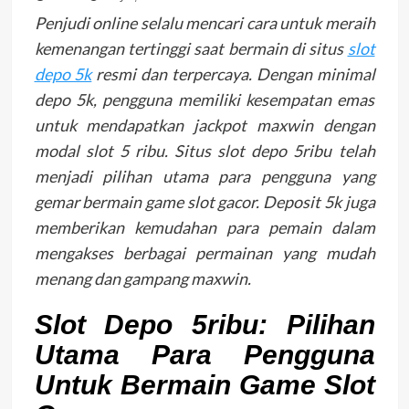
Penjudi online selalu mencari cara untuk meraih
kemenangan tertinggi saat bermain di situs
slot
depo 5k
resmi dan terpercaya. Dengan minimal
depo 5k, pengguna memiliki kesempatan emas
untuk mendapatkan jackpot maxwin dengan
modal slot 5 ribu. Situs slot depo 5ribu telah
menjadi pilihan utama para pengguna yang
gemar bermain game slot gacor. Deposit 5k juga
memberikan kemudahan para pemain dalam
mengakses berbagai permainan yang mudah
menang dan gampang maxwin.
Slot Depo 5ribu: Pilihan
Utama Para Pengguna
Untuk Bermain Game Slot