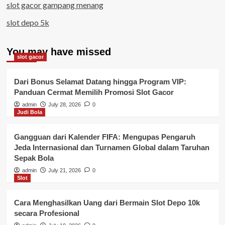
slot gacor gampang menang
slot depo 5k
You may have missed
slot gacor
Dari Bonus Selamat Datang hingga Program VIP:
Panduan Cermat Memilih Promosi Slot Gacor
admin
July 28, 2026
0
Judi Bola
Gangguan dari Kalender FIFA: Mengupas Pengaruh
Jeda Internasional dan Turnamen Global dalam Taruhan
Sepak Bola
admin
July 21, 2026
0
Slot
Cara Menghasilkan Uang dari Bermain Slot Depo 10k
secara Profesional