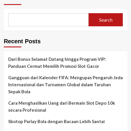
Search
Recent Posts
Dari Bonus Selamat Datang hingga Program VIP:
Panduan Cermat Memilih Promosi Slot Gacor
Gangguan dari Kalender FIFA: Mengupas Pengaruh Jeda
Internasional dan Turnamen Global dalam Taruhan
Sepak Bola
Cara Menghasilkan Uang dari Bermain Slot Depo 10k
secara Profesional
Sbotop Parlay Bola dengan Bacaan Lebih Santai