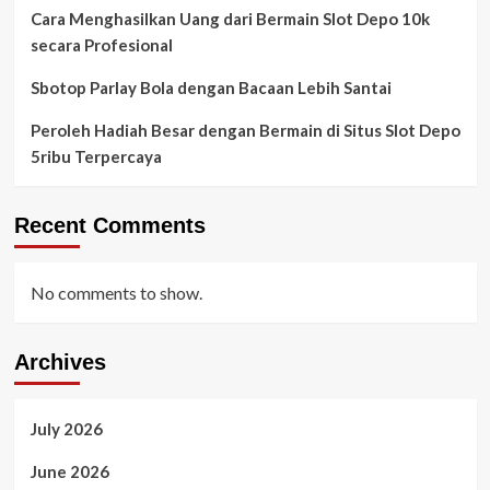
Cara Menghasilkan Uang dari Bermain Slot Depo 10k
secara Profesional
Sbotop Parlay Bola dengan Bacaan Lebih Santai
Peroleh Hadiah Besar dengan Bermain di Situs Slot Depo
5ribu Terpercaya
Recent Comments
No comments to show.
Archives
July 2026
June 2026