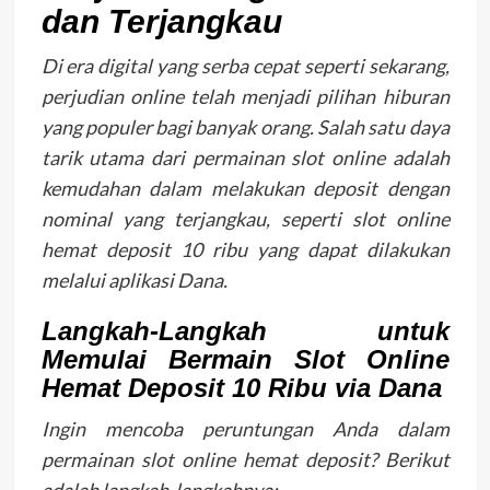
dan Terjangkau
Di era digital yang serba cepat seperti sekarang,
perjudian online telah menjadi pilihan hiburan
yang populer bagi banyak orang. Salah satu daya
tarik utama dari permainan slot online adalah
kemudahan dalam melakukan deposit dengan
nominal yang terjangkau, seperti slot online
hemat deposit 10 ribu yang dapat dilakukan
melalui aplikasi Dana.
Langkah-Langkah untuk
Memulai Bermain Slot Online
Hemat Deposit 10 Ribu via Dana
Ingin mencoba peruntungan Anda dalam
permainan slot online hemat deposit? Berikut
adalah langkah-langkahnya: