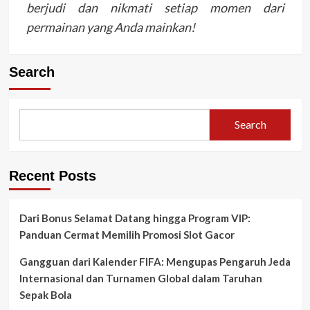
berjudi dan nikmati setiap momen dari
permainan yang Anda mainkan!
Search
Search
Recent Posts
Dari Bonus Selamat Datang hingga Program VIP:
Panduan Cermat Memilih Promosi Slot Gacor
Gangguan dari Kalender FIFA: Mengupas Pengaruh Jeda
Internasional dan Turnamen Global dalam Taruhan
Sepak Bola