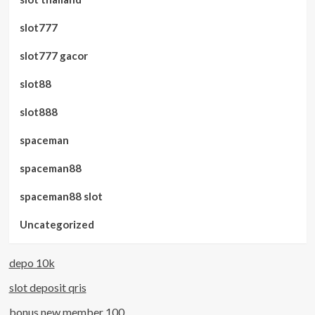
slot777
slot777 gacor
slot88
slot888
spaceman
spaceman88
spaceman88 slot
Uncategorized
depo 10k
slot deposit qris
bonus new member 100