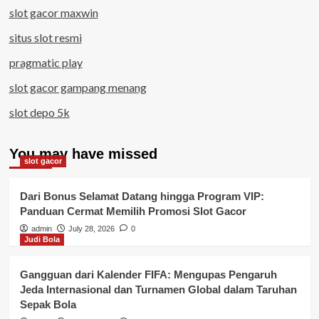
slot gacor maxwin
situs slot resmi
pragmatic play
slot gacor gampang menang
slot depo 5k
You may have missed
slot gacor
Dari Bonus Selamat Datang hingga Program VIP:
Panduan Cermat Memilih Promosi Slot Gacor
admin
July 28, 2026
0
Judi Bola
Gangguan dari Kalender FIFA: Mengupas Pengaruh
Jeda Internasional dan Turnamen Global dalam Taruhan
Sepak Bola