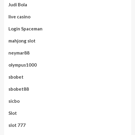
Judi Bola
live casino
Login Spaceman
mahjong slot
neymar88
olympus1000
sbobet
sbobet88
sicbo
Slot
slot 777