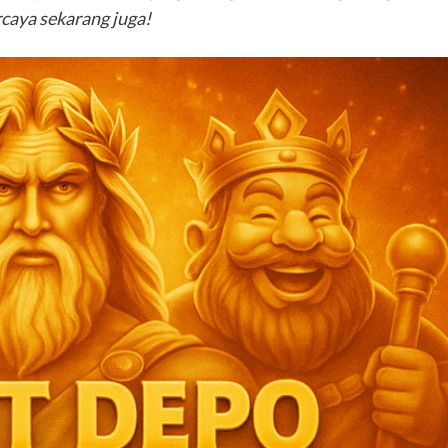
rcaya sekarang juga!