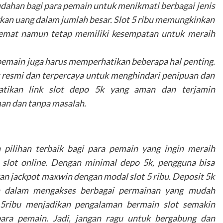
ahan bagi para pemain untuk menikmati berbagai jenis
kan uang dalam jumlah besar. Slot 5 ribu memungkinkan
hemat namun tetap memiliki kesempatan untuk meraih
 pemain juga harus memperhatikan beberapa hal penting.
g resmi dan terpercaya untuk menghindari penipuan dan
atikan link slot depo 5k yang aman dan terjamin
an dan tanpa masalah.
pilihan terbaik bagi para pemain yang ingin meraih
slot online. Dengan minimal depo 5k, pengguna bisa
 jackpot maxwin dengan modal slot 5 ribu. Deposit 5k
 dalam mengakses berbagai permainan yang mudah
ribu menjadikan pengalaman bermain slot semakin
ra pemain. Jadi, jangan ragu untuk bergabung dan