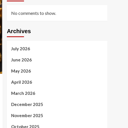
No comments to show.
Archives
July 2026
June 2026
May 2026
April 2026
March 2026
December 2025
November 2025
October 2025