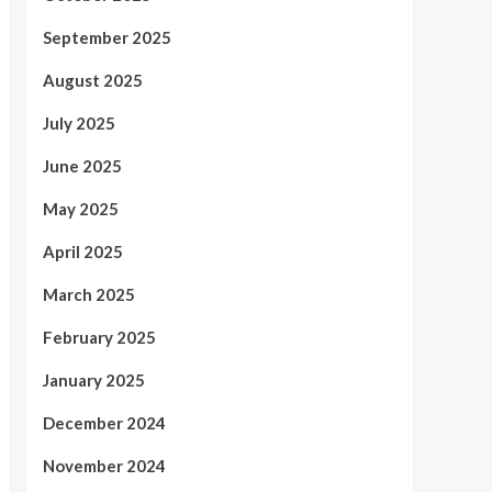
September 2025
August 2025
July 2025
June 2025
May 2025
April 2025
March 2025
February 2025
January 2025
December 2024
November 2024