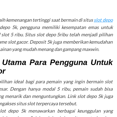
aih kemenangan tertinggi saat bermain di situs
slot depo
 depo 5k, pengguna memiliki kesempatan emas untuk
t 5 ribu. Situs slot depo 5ribu telah menjadi pilihan
me slot gacor. Deposit 5k juga memberikan kemudahan
mainan yang mudah menang dan gampang maxwin.
an Utama Para Pengguna Untuk
or
ilihan ideal bagi para pemain yang ingin bermain slot
esar. Dengan hanya modal 5 ribu, pemain sudah bisa
ng menarik dan menguntungkan. Link slot depo 5k juga
kses situs slot terpercaya tersebut.
 slot depo 5k menawarkan berbagai keunggulan yang