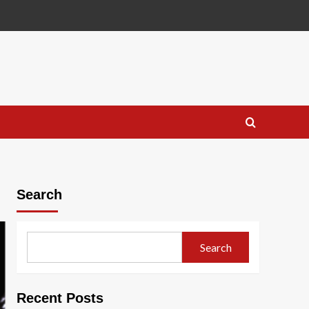
Search
Search
Recent Posts