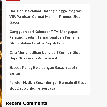
Dari Bonus Selamat Datang hingga Program
VIP: Panduan Cermat Memilih Promosi Slot
Gacor
Gangguan dari Kalender FIFA: Mengupas
Pengaruh Jeda Internasional dan Turnamen
Global dalam Taruhan Sepak Bola
Cara Menghasilkan Uang dari Bermain Slot
Depo 10k secara Profesional
Sbotop Parlay Bola dengan Bacaan Lebih
Santai
Peroleh Hadiah Besar dengan Bermain di Situs
Slot Depo 5ribu Terpercaya
Recent Comments