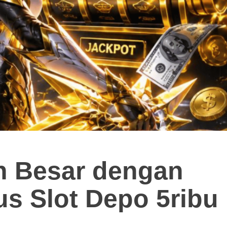
h Besar dengan
us Slot Depo 5ribu