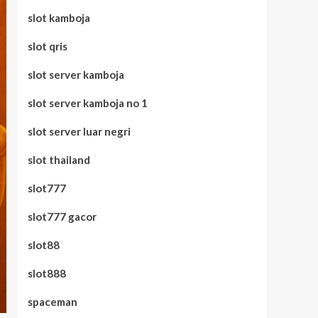
slot kamboja
slot qris
slot server kamboja
slot server kamboja no 1
slot server luar negri
slot thailand
slot777
slot777 gacor
slot88
slot888
spaceman