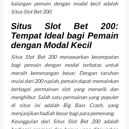
kalangan pemain dengan modal kecil adalah
Situs Slot Bet 200.
Situs Slot Bet 200:
Tempat Ideal bagi Pemain
dengan Modal Kecil
Situs Slot Bet 200 menawarkan kesempatan
bagi pemain dengan modal terbatas untuk
meraih kemenangan besar. Dengan taruhan
mulai dari 200 rupiah, pemain dapat memainkan
berbagai permainan slot yang menarik dan
menghibur. Salah satu permainan yang populer
di situs ini adalah Big Bass Crash, yang
menjanjikan hadiah besar bagi para pemenang.
Keunggulan dari Situs Slot Bet 200 adalah