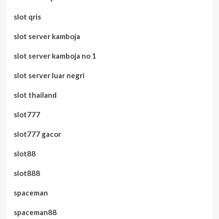
slot qris
slot server kamboja
slot server kamboja no 1
slot server luar negri
slot thailand
slot777
slot777 gacor
slot88
slot888
spaceman
spaceman88