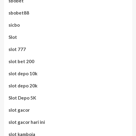
sbobet
sbobet88
sicbo
Slot
slot 777
slot bet 200
slot depo 10k
slot depo 20k
Slot Depo 5K
slot gacor
slot gacor hari ini
slot kamboja