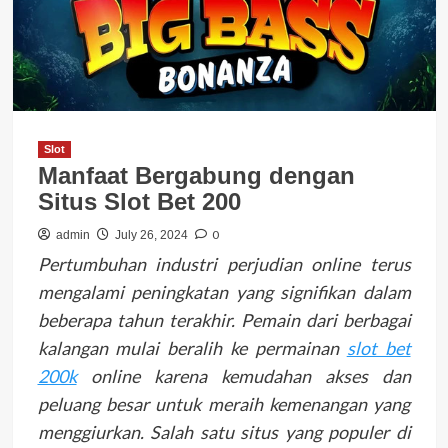
Slot
Manfaat Bergabung dengan
Situs Slot Bet 200
0
admin
July 26, 2024
Pertumbuhan industri perjudian online terus
mengalami peningkatan yang signifikan dalam
beberapa tahun terakhir. Pemain dari berbagai
kalangan mulai beralih ke permainan
slot bet
200k
online karena kemudahan akses dan
peluang besar untuk meraih kemenangan yang
menggiurkan. Salah satu situs yang populer di