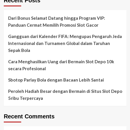
Recent Posts
Dari Bonus Selamat Datang hingga Program VIP:
Panduan Cermat Memilih Promosi Slot Gacor
Gangguan dari Kalender FIFA: Mengupas Pengaruh Jeda
Internasional dan Turnamen Global dalam Taruhan
Sepak Bola
Cara Menghasilkan Uang dari Bermain Slot Depo 10k
secara Profesional
Sbotop Parlay Bola dengan Bacaan Lebih Santai
Peroleh Hadiah Besar dengan Bermain di Situs Slot Depo
5ribu Terpercaya
Recent Comments