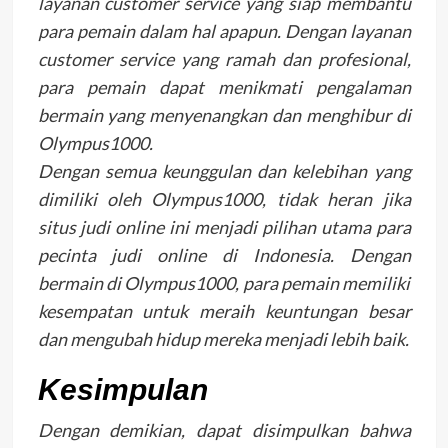
layanan customer service yang siap membantu
para pemain dalam hal apapun. Dengan layanan
customer service yang ramah dan profesional,
para pemain dapat menikmati pengalaman
bermain yang menyenangkan dan menghibur di
Olympus1000.
Dengan semua keunggulan dan kelebihan yang
dimiliki oleh Olympus1000, tidak heran jika
situs judi online ini menjadi pilihan utama para
pecinta judi online di Indonesia. Dengan
bermain di Olympus1000, para pemain memiliki
kesempatan untuk meraih keuntungan besar
dan mengubah hidup mereka menjadi lebih baik.
Kesimpulan
Dengan demikian, dapat disimpulkan bahwa