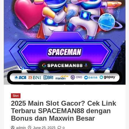
Slot
2025 Main Slot Gacor? Cek Link
Terbaru SPACEMAN88 dengan
Bonus dan Maxwin Besar
0
admin
June 25, 2025