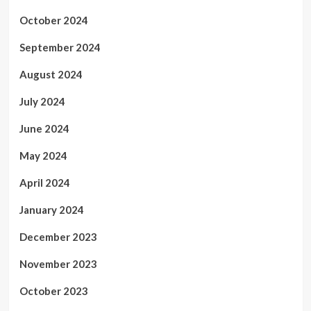
October 2024
September 2024
August 2024
July 2024
June 2024
May 2024
April 2024
January 2024
December 2023
November 2023
October 2023