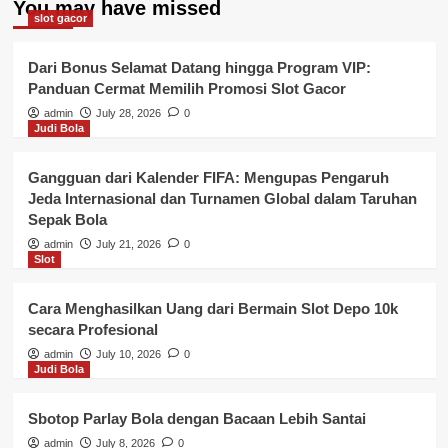
You may have missed
slot gacor
Dari Bonus Selamat Datang hingga Program VIP:
Panduan Cermat Memilih Promosi Slot Gacor
admin
July 28, 2026
0
Judi Bola
Gangguan dari Kalender FIFA: Mengupas Pengaruh
Jeda Internasional dan Turnamen Global dalam Taruhan
Sepak Bola
admin
July 21, 2026
0
Slot
Cara Menghasilkan Uang dari Bermain Slot Depo 10k
secara Profesional
admin
July 10, 2026
0
Judi Bola
Sbotop Parlay Bola dengan Bacaan Lebih Santai
admin
July 8, 2026
0