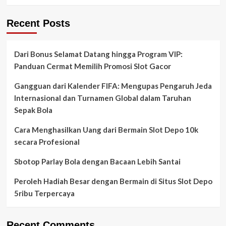
Recent Posts
Dari Bonus Selamat Datang hingga Program VIP:
Panduan Cermat Memilih Promosi Slot Gacor
Gangguan dari Kalender FIFA: Mengupas Pengaruh Jeda
Internasional dan Turnamen Global dalam Taruhan
Sepak Bola
Cara Menghasilkan Uang dari Bermain Slot Depo 10k
secara Profesional
Sbotop Parlay Bola dengan Bacaan Lebih Santai
Peroleh Hadiah Besar dengan Bermain di Situs Slot Depo
5ribu Terpercaya
Recent Comments