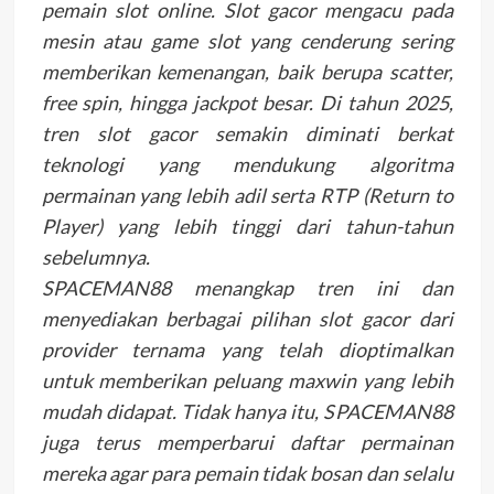
pemain slot online. Slot gacor mengacu pada
mesin atau game slot yang cenderung sering
memberikan kemenangan, baik berupa scatter,
free spin, hingga jackpot besar. Di tahun 2025,
tren slot gacor semakin diminati berkat
teknologi yang mendukung algoritma
permainan yang lebih adil serta RTP (Return to
Player) yang lebih tinggi dari tahun-tahun
sebelumnya.
SPACEMAN88 menangkap tren ini dan
menyediakan berbagai pilihan slot gacor dari
provider ternama yang telah dioptimalkan
untuk memberikan peluang maxwin yang lebih
mudah didapat. Tidak hanya itu, SPACEMAN88
juga terus memperbarui daftar permainan
mereka agar para pemain tidak bosan dan selalu