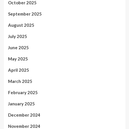
October 2025
September 2025
August 2025
July 2025
June 2025
May 2025
April 2025
March 2025
February 2025
January 2025
December 2024
November 2024