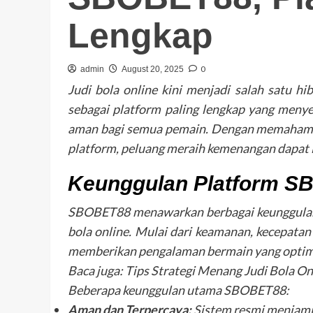
Lengkap
0
admin
August 20, 2025
Judi bola online kini menjadi salah satu h
sebagai platform paling lengkap yang menyed
aman bagi semua pemain. Dengan memahami s
platform, peluang meraih kemenangan dapat 
Keunggulan Platform 
SBOBET88 menawarkan berbagai keunggulan
bola online. Mulai dari keamanan, kecepatan
memberikan pengalaman bermain yang optim
Baca juga: Tips Strategi Menang Judi Bola O
Beberapa keunggulan utama SBOBET88:
Aman dan Terpercaya:
Sistem resmi menjami