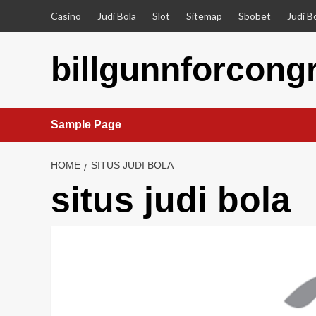
Skip
Casino
Judi Bola
Slot
Sitemap
Sbobet
Judi B
to
content
billgunnforcong
Sample Page
HOME
SITUS JUDI BOLA
situs judi bola