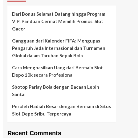
Dari Bonus Selamat Datang hingga Program
VIP: Panduan Cermat Memilih Promosi Slot
Gacor
Gangguan dari Kalender FIFA: Mengupas
Pengaruh Jeda Internasional dan Turnamen
Global dalam Taruhan Sepak Bola
Cara Menghasilkan Uang dari Bermain Slot
Depo 10k secara Profesional
Sbotop Parlay Bola dengan Bacaan Lebih
Santai
Peroleh Hadiah Besar dengan Bermain di Situs
Slot Depo 5ribu Terpercaya
Recent Comments