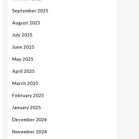
September 2025
August 2025
July 2025
June 2025
May 2025
April 2025
March 2025
February 2025
January 2025
December 2024
November 2024