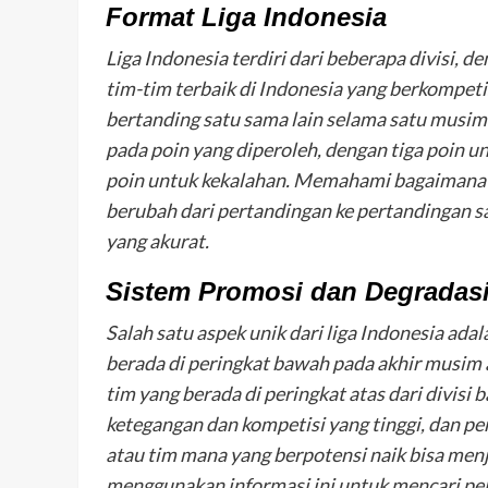
Format Liga Indonesia
Liga Indonesia terdiri dari beberapa divisi, den
tim-tim terbaik di Indonesia yang berkompeti
bertanding satu sama lain selama satu musim.
pada poin yang diperoleh, dengan tiga poin u
poin untuk kekalahan. Memahami bagaimana p
berubah dari pertandingan ke pertandingan s
yang akurat.
Sistem Promosi dan Degradas
Salah satu aspek unik dari liga Indonesia ad
berada di peringkat bawah pada akhir musim a
tim yang berada di peringkat atas dari divisi
ketegangan dan kompetisi yang tinggi, dan p
atau tim mana yang berpotensi naik bisa men
menggunakan informasi ini untuk mencari pelua