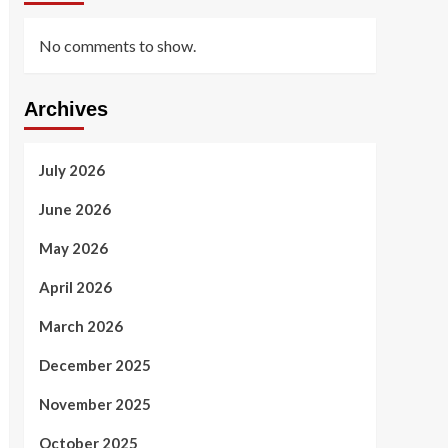
No comments to show.
Archives
July 2026
June 2026
May 2026
April 2026
March 2026
December 2025
November 2025
October 2025