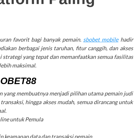
iburan favorit bagi banyak pemain.
sbobet mobile
hadir
iakan berbagai jenis taruhan, fitur canggih, dan akses
trategi yang tepat dan memanfaatkan semua fasilitas
lebih maksimal.
SBOBET88
 yang membuatnya menjadi pilihan utama pemain judi
 transaksi, hingga akses mudah, semua dirancang untuk
al.
nline untuk Pemula
n keamanan data dan transaksi pemain.