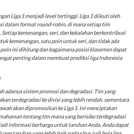
gan Liga 1 menjadi level tertinggi. Liga 1 diikuti oleh
si dalam format round-robin, di mana setiap tim
 Setiap kemenangan, seri, dan kekalahan berkontribusi
ntuk kemenangan, satu poin untuk seri, dan tidak ada
oin ini dihitung dan bagaimana posisi klasemen dapat
angat penting dalam membuat prediksi liga Indonesia
i
alah adanya sistem promosi dan degradasi. Tim yang
kan terdegradasi ke divisi yang lebih rendah, sementara
 bawah akan dipromosikan ke Liga 1. Ini menciptakan
emahaman tentang tim mana yang berisiko terdegradasi
jadi informasi berharga untuk taruhan Anda. Anda dapat
ng taruhan yang lebih baik pada situs judi bola liga