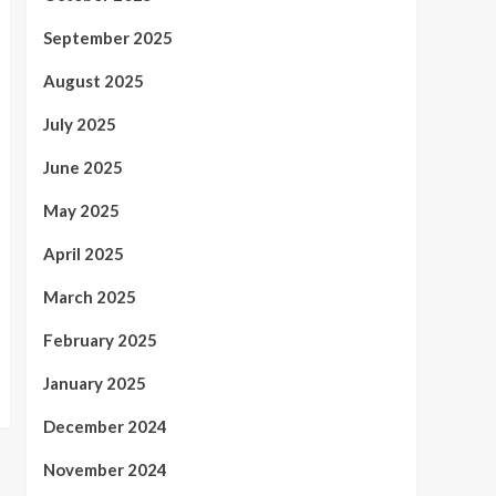
September 2025
August 2025
July 2025
June 2025
May 2025
April 2025
March 2025
February 2025
January 2025
December 2024
November 2024