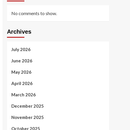
No comments to show.
Archives
July 2026
June 2026
May 2026
April 2026
March 2026
December 2025
November 2025
October 2025