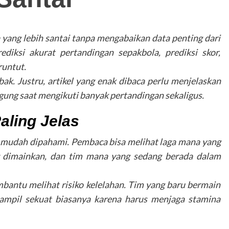
 yang lebih santai tanpa mengabaikan data penting dari
iksi akurat pertandingan sepakbola, prediksi skor,
runtut.
k. Justru, artikel yang enak dibaca perlu menjelaskan
ngung saat mengikuti banyak pertandingan sekaligus.
aling Jelas
g mudah dipahami. Pembaca bisa melihat laga mana yang
ng dimainkan, dan tim mana yang sedang berada dalam
antu melihat risiko kelelahan. Tim yang baru bermain
ampil sekuat biasanya karena harus menjaga stamina