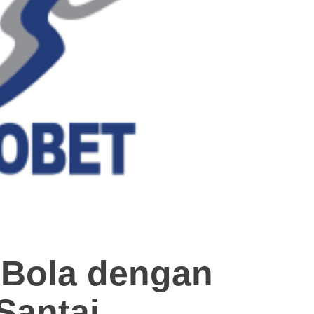
 Bola dengan
Santai