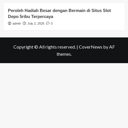
Peroleh Hadiah Besar dengan Bermain di Situs Slot
Depo 5ribu Terpercaya
admin
July 2, 2026
0
Copyright © All rights reserved.
|
CoverNews
by AF
themes.