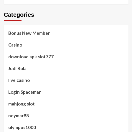
Categories
Bonus New Member
Casino
download apk slot777
Judi Bola
live casino
Login Spaceman
mahjong slot
neymar88
olympus1000