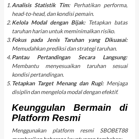
Analisis Statistik Tim:
Perhatikan performa,
head-to-head, dan kondisi pemain.
Kelola Modal dengan Bijak:
Tetapkan batas
taruhan harian untuk meminimalkan risiko.
Fokus pada Jenis Taruhan yang Dikuasai:
Memudahkan prediksi dan strategi taruhan.
Pantau Pertandingan Secara Langsung:
Membantu menyesuaikan taruhan sesuai
kondisi pertandingan.
Tetapkan Target Menang dan Rugi:
Menjaga
disiplin dan mengelola modal dengan efektif.
Keunggulan Bermain di
Platform Resmi
Menggunakan platform resmi SBOBET88
memberikan beberapa keuntungan tambahan: