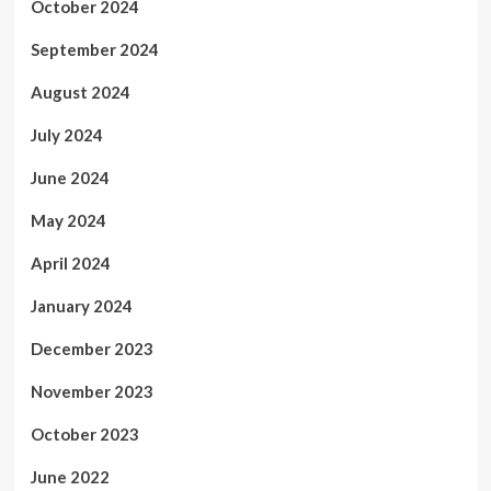
October 2024
September 2024
August 2024
July 2024
June 2024
May 2024
April 2024
January 2024
December 2023
November 2023
October 2023
June 2022