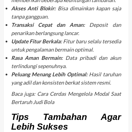
Akses Anti Blokir:
Bisa dimainkan kapan saja
tanpa gangguan.
Transaksi Cepat dan Aman:
Deposit dan
penarikan berlangsung lancar.
Update Fitur Berkala:
Fitur baru selalu tersedia
untuk pengalaman bermain optimal.
Rasa Aman Bermain:
Data pribadi dan akun
terlindungi sepenuhnya.
Peluang Menang Lebih Optimal:
Hasil taruhan
yang adil dan konsisten berkat sistem resmi.
Baca juga: Cara Cerdas Mengelola Modal Saat
Bertaruh Judi Bola
Tips Tambahan Agar
Lebih Sukses