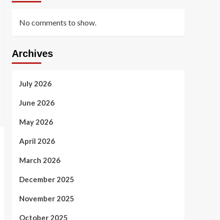
No comments to show.
Archives
July 2026
June 2026
May 2026
April 2026
March 2026
December 2025
November 2025
October 2025