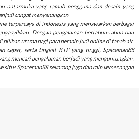
gan antarmuka yang ramah pengguna dan desain yang
menjadi sangat menyenangkan.
line terpercaya di Indonesia yang menawarkan berbagai
mengasyikkan. Dengan pengalaman bertahun-tahun dan
pilihan utama bagi para pemain judi online di tanah air.
n cepat, serta tingkat RTP yang tinggi, Spaceman88
n yang mencari pengalaman berjudi yang menguntungkan.
n ke situs Spaceman88 sekarang juga dan raih kemenangan