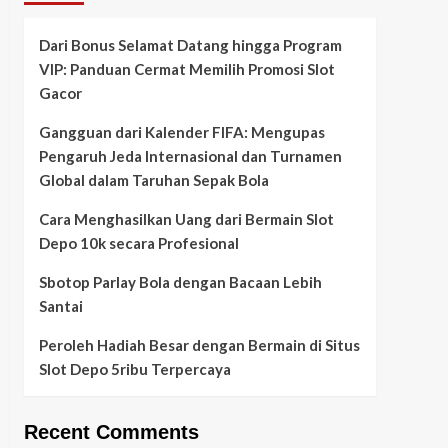
Dari Bonus Selamat Datang hingga Program
VIP: Panduan Cermat Memilih Promosi Slot
Gacor
Gangguan dari Kalender FIFA: Mengupas
Pengaruh Jeda Internasional dan Turnamen
Global dalam Taruhan Sepak Bola
Cara Menghasilkan Uang dari Bermain Slot
Depo 10k secara Profesional
Sbotop Parlay Bola dengan Bacaan Lebih
Santai
Peroleh Hadiah Besar dengan Bermain di Situs
Slot Depo 5ribu Terpercaya
Recent Comments