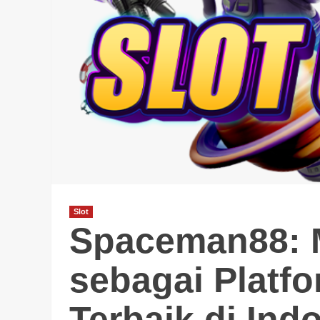
Slot
Spaceman88: 
sebagai Platfo
Terbaik di Ind