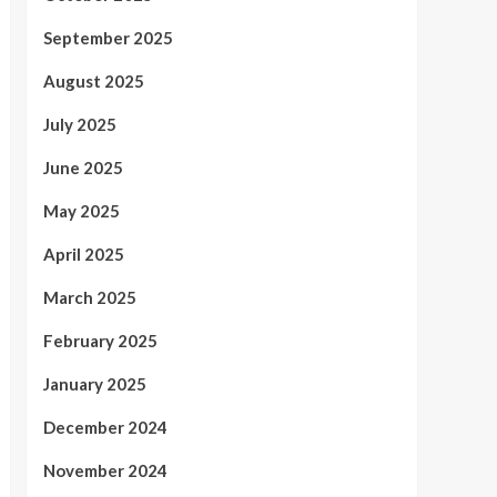
September 2025
August 2025
July 2025
June 2025
May 2025
April 2025
March 2025
February 2025
January 2025
December 2024
November 2024