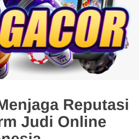
Menjaga Reputasi
rm Judi Online
onesia