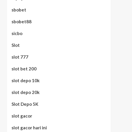
sbobet
sbobet88
sicbo
Slot
slot 777
slot bet 200
slot depo 10k
slot depo 20k
Slot Depo 5K
slot gacor
slot gacor hari ini