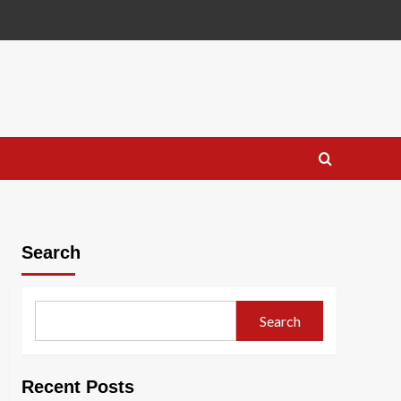
Search
Search
Recent Posts