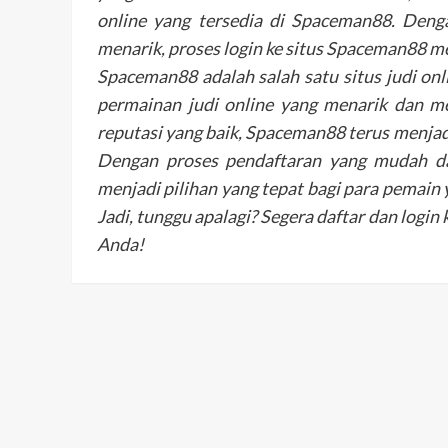
online yang tersedia di Spaceman88. Den
menarik, proses login ke situs Spaceman88 
Spaceman88 adalah salah satu situs judi on
permainan judi online yang menarik dan 
reputasi yang baik, Spaceman88 terus menjadi 
Dengan proses pendaftaran yang mudah da
menjadi pilihan yang tepat bagi para pemai
Jadi, tunggu apalagi? Segera daftar dan logi
Anda!