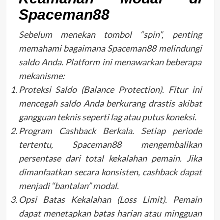
Spaceman88
Sebelum menekan tombol “spin”, penting
memahami bagaimana Spaceman88 melindungi
saldo Anda. Platform ini menawarkan beberapa
mekanisme:
Proteksi Saldo (Balance Protection). Fitur ini
mencegah saldo Anda berkurang drastis akibat
gangguan teknis seperti lag atau putus koneksi.
Program Cashback Berkala. Setiap periode
tertentu, Spaceman88 mengembalikan
persentase dari total kekalahan pemain. Jika
dimanfaatkan secara konsisten, cashback dapat
menjadi “bantalan” modal.
Opsi Batas Kekalahan (Loss Limit). Pemain
dapat menetapkan batas harian atau mingguan