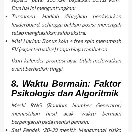
Dua hal ini menguntungkan:
Turnamen: Hadiah dibagikan berdasarkan
leaderboard, sehingga bahkan posisi menengah
tetap menghasilkan saldo ekstra.
Misi Harian: Bonus koin + free spin menambah
EV (expected value) tanpa biaya tambahan.
Ikuti kalender promosi agar tidak melewatkan
event berhadiah tinggi.
8. Waktu Bermain: Faktor
Psikologis dan Algoritmik
Meski RNG (Random Number Generator)
memastikan hasil acak, waktu bermain
berpengaruh pada mental pemain:
Sesi Pendek (20-30 menit): Mengurangi risiko