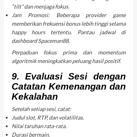
“tilt” dan menjaga fokus.
Jam Promosi: Beberapa provider game
memberikan frekuensi bonus lebih tinggi selama
happy hours tertentu. Pantau jadwal di
dashboard Spaceman88.
Perpaduan fokus prima dan momentum
algoritmik meningkatkan peluang hasil positif.
9. Evaluasi Sesi dengan
Catatan Kemenangan dan
Kekalahan
Setelah setiap sesi, catat:
Judul slot, RTP, dan volatilitas.
Nilai taruhan rata-rata.
Durasi bermain.