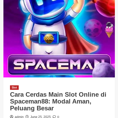
Slot
Cara Cerdas Main Slot Online di
Spaceman88: Modal Aman,
Peluang Besar
0
admin
June 25, 2025