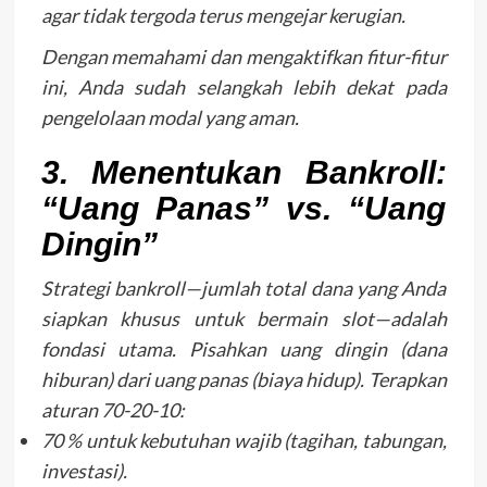
agar tidak tergoda terus mengejar kerugian.
Dengan memahami dan mengaktifkan fitur-fitur
ini, Anda sudah selangkah lebih dekat pada
pengelolaan modal yang aman.
3. Menentukan Bankroll:
“Uang Panas” vs. “Uang
Dingin”
Strategi bankroll—jumlah total dana yang Anda
siapkan khusus untuk bermain slot—adalah
fondasi utama. Pisahkan uang dingin (dana
hiburan) dari uang panas (biaya hidup). Terapkan
aturan 70-20-10:
70 % untuk kebutuhan wajib (tagihan, tabungan,
investasi).