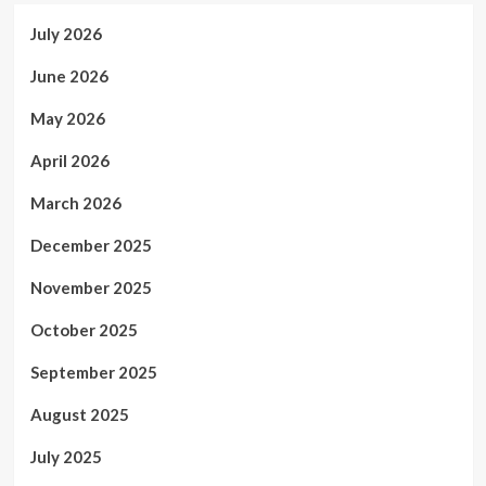
July 2026
June 2026
May 2026
April 2026
March 2026
December 2025
November 2025
October 2025
September 2025
August 2025
July 2025