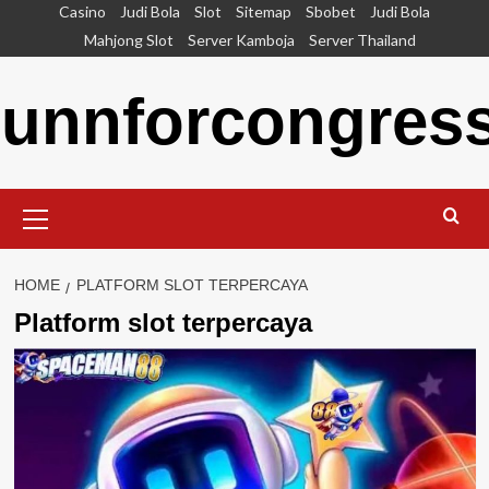
Skip
Casino
Judi Bola
Slot
Sitemap
Sbobet
Judi Bola
to
Mahjong Slot
Server Kamboja
Server Thailand
content
gunnforcongres
Primary
Menu
HOME
PLATFORM SLOT TERPERCAYA
Platform slot terpercaya