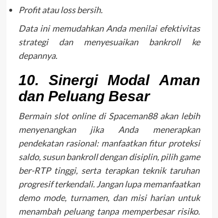
Profit atau loss bersih.
Data ini memudahkan Anda menilai efektivitas
strategi dan menyesuaikan bankroll ke
depannya.
10. Sinergi Modal Aman
dan Peluang Besar
Bermain slot online di Spaceman88 akan lebih
menyenangkan jika Anda menerapkan
pendekatan rasional: manfaatkan fitur proteksi
saldo, susun bankroll dengan disiplin, pilih game
ber-RTP tinggi, serta terapkan teknik taruhan
progresif terkendali. Jangan lupa memanfaatkan
demo mode, turnamen, dan misi harian untuk
menambah peluang tanpa memperbesar risiko.