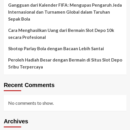
Gangguan dari Kalender FIFA: Mengupas Pengaruh Jeda
Internasional dan Turnamen Global dalam Taruhan
Sepak Bola
Cara Menghasilkan Uang dari Bermain Slot Depo 10k
secara Profesional
Sbotop Parlay Bola dengan Bacaan Lebih Santai
Peroleh Hadiah Besar dengan Bermain di Situs Slot Depo
5ribu Terpercaya
Recent Comments
No comments to show.
Archives