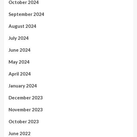
October 2024
September 2024
August 2024
July 2024
June 2024
May 2024
April 2024
January 2024
December 2023
November 2023
October 2023
June 2022