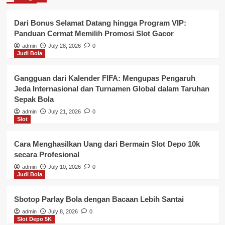
Dari Bonus Selamat Datang hingga Program VIP:
Panduan Cermat Memilih Promosi Slot Gacor
admin
July 28, 2026
0
Judi Bola
Gangguan dari Kalender FIFA: Mengupas Pengaruh
Jeda Internasional dan Turnamen Global dalam Taruhan
Sepak Bola
admin
July 21, 2026
0
Slot
Cara Menghasilkan Uang dari Bermain Slot Depo 10k
secara Profesional
admin
July 10, 2026
0
Judi Bola
Sbotop Parlay Bola dengan Bacaan Lebih Santai
admin
July 8, 2026
0
Slot Depo 5K