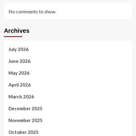
No comments to show.
Archives
July 2026
June 2026
May 2026
April 2026
March 2026
December 2025
November 2025
October 2025