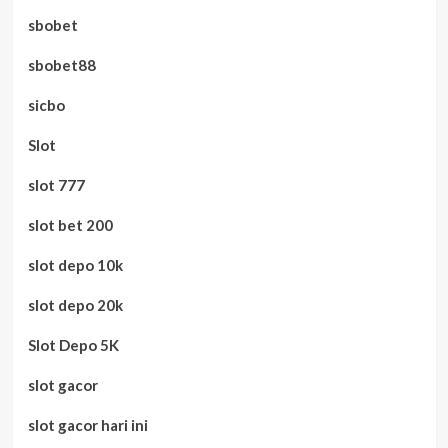
sbobet
sbobet88
sicbo
Slot
slot 777
slot bet 200
slot depo 10k
slot depo 20k
Slot Depo 5K
slot gacor
slot gacor hari ini