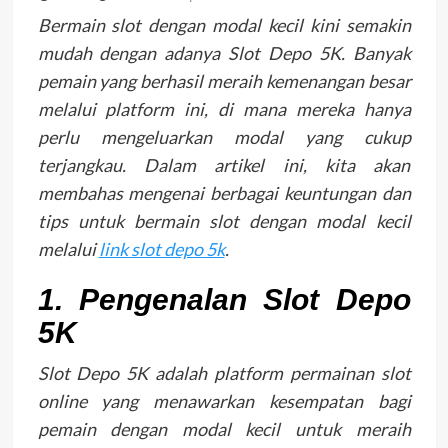
Bermain slot dengan modal kecil kini semakin
mudah dengan adanya Slot Depo 5K. Banyak
pemain yang berhasil meraih kemenangan besar
melalui platform ini, di mana mereka hanya
perlu mengeluarkan modal yang cukup
terjangkau. Dalam artikel ini, kita akan
membahas mengenai berbagai keuntungan dan
tips untuk bermain slot dengan modal kecil
melalui
link slot depo 5k
.
1. Pengenalan Slot Depo
5K
Slot Depo 5K adalah platform permainan slot
online yang menawarkan kesempatan bagi
pemain dengan modal kecil untuk meraih