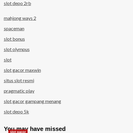
slot depo 2rb
mahjong ways 2
spaceman
slot bonus
slot olympus
slot
slot gacor maxwin
situs slot resmi
pragmatic play
slot gacor gampang menang
slot depo 5k
You may have missed
slot gacor