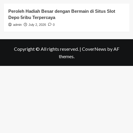
Peroleh Hadiah Besar dengan Bermain di Situs Slot
Depo 5ribu Terpercaya
admin
July 2, 2026
0
Copyright © All rights reserved.
|
CoverNews
by AF
themes.