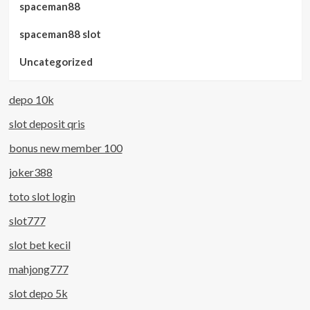
spaceman88
spaceman88 slot
Uncategorized
depo 10k
slot deposit qris
bonus new member 100
joker388
toto slot login
slot777
slot bet kecil
mahjong777
slot depo 5k