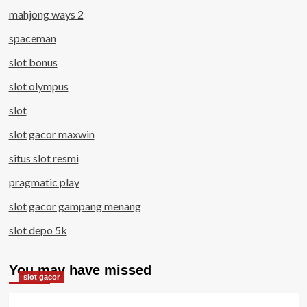
mahjong ways 2
spaceman
slot bonus
slot olympus
slot
slot gacor maxwin
situs slot resmi
pragmatic play
slot gacor gampang menang
slot depo 5k
You may have missed
slot gacor