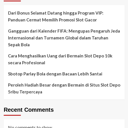
Dari Bonus Selamat Datang hingga Program VIP:
Panduan Cermat Memilih Promosi Slot Gacor
Gangguan dari Kalender FIFA: Mengupas Pengaruh Jeda
Internasional dan Turnamen Global dalam Taruhan
Sepak Bola
Cara Menghasilkan Uang dari Bermain Slot Depo 10k
secara Profesional
Sbotop Parlay Bola dengan Bacaan Lebih Santai
Peroleh Hadiah Besar dengan Bermain di Situs Slot Depo
5ribu Terpercaya
Recent Comments
No comments to show.