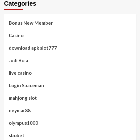
Categories
Bonus New Member
Casino
download apk slot777
Judi Bola
live casino
Login Spaceman
mahjong slot
neymar88
olympus1000
sbobet