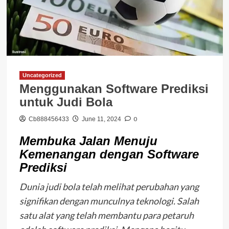
Uncategorized
Menggunakan Software Prediksi
untuk Judi Bola
0
Cb888456433
June 11, 2024
Membuka Jalan Menuju
Kemenangan dengan Software
Prediksi
Dunia judi bola telah melihat perubahan yang
signifikan dengan munculnya teknologi. Salah
satu alat yang telah membantu para petaruh