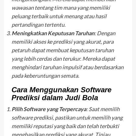
wawasan tentang tim mana yang memiliki
peluang terbaik untuk menang atau hasil
pertandingan tertentu.
Meningkatkan Keputusan Taruhan
: Dengan
memiliki akses ke prediksi yang akurat, para
petaruh dapat membuat keputusan taruhan
yang lebih cerdas dan terukur. Mereka dapat
menghindari taruhan impulsif atau berdasarkan
pada keberuntungan semata.
Cara Menggunakan Software
Prediksi dalam Judi Bola
Pilih Software yang Terpercaya
: Saat memilih
software prediksi, pastikan untuk memilih yang
memiliki reputasi yang baik dan telah terbukti
menghasilkan prediksi yang akurat. Tinjau