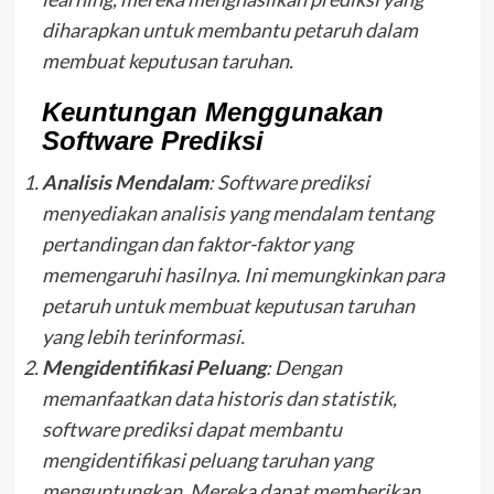
diharapkan untuk membantu petaruh dalam
membuat keputusan taruhan.
Keuntungan Menggunakan
Software Prediksi
Analisis Mendalam
: Software prediksi
menyediakan analisis yang mendalam tentang
pertandingan dan faktor-faktor yang
memengaruhi hasilnya. Ini memungkinkan para
petaruh untuk membuat keputusan taruhan
yang lebih terinformasi.
Mengidentifikasi Peluang
: Dengan
memanfaatkan data historis dan statistik,
software prediksi dapat membantu
mengidentifikasi peluang taruhan yang
menguntungkan. Mereka dapat memberikan