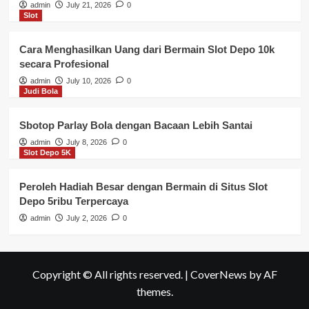
admin
July 21, 2026
0
Slot
Cara Menghasilkan Uang dari Bermain Slot Depo 10k
secara Profesional
admin
July 10, 2026
0
Judi Bola
Sbotop Parlay Bola dengan Bacaan Lebih Santai
admin
July 8, 2026
0
Slot Depo 5K
Peroleh Hadiah Besar dengan Bermain di Situs Slot
Depo 5ribu Terpercaya
admin
July 2, 2026
0
Copyright © All rights reserved.
|
CoverNews
by AF
themes.