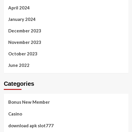
April 2024
January 2024
December 2023
November 2023
October 2023
June 2022
Categories
Bonus New Member
Casino
download apk slot777