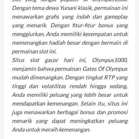
Dengan tema dewa Yunani klasik, permainan ini
menawarkan grafis yang indah dan gameplay
yang menarik. Dengan fitur-fitur bonus yang
menggiurkan, Anda memiliki kesempatan untuk
memenangkan hadiah besar dengan bermain di
permainan slot ini.
Situs slot gacor hari ini, Olympus1000,
menjamin bahwa permainan Gates Of Olympus
mudah dimenangkan. Dengan tingkat RTP yang
tinggi dan volatilitas rendah hingga sedang,
Anda memiliki peluang yang lebih besar untuk
mendapatkan kemenangan. Selain itu, situs ini
juga menawarkan berbagai bonus dan promosi
menarik yang dapat meningkatkan peluang
Anda untuk meraih kemenangan.