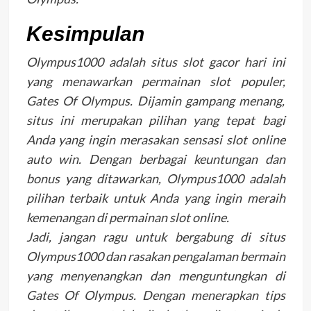
Kesimpulan
Olympus1000 adalah situs slot gacor hari ini
yang menawarkan permainan slot populer,
Gates Of Olympus. Dijamin gampang menang,
situs ini merupakan pilihan yang tepat bagi
Anda yang ingin merasakan sensasi slot online
auto win. Dengan berbagai keuntungan dan
bonus yang ditawarkan, Olympus1000 adalah
pilihan terbaik untuk Anda yang ingin meraih
kemenangan di permainan slot online.
Jadi, jangan ragu untuk bergabung di situs
Olympus1000 dan rasakan pengalaman bermain
yang menyenangkan dan menguntungkan di
Gates Of Olympus. Dengan menerapkan tips