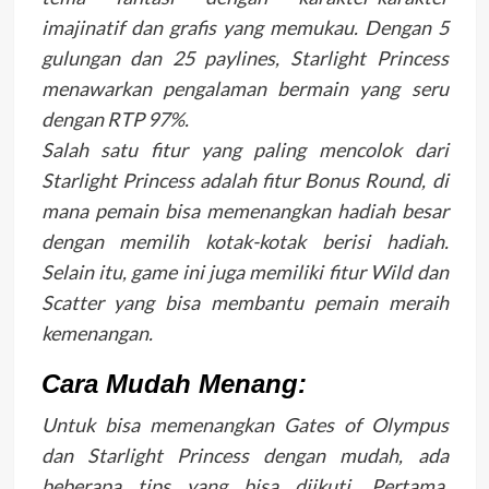
imajinatif dan grafis yang memukau. Dengan 5
gulungan dan 25 paylines, Starlight Princess
menawarkan pengalaman bermain yang seru
dengan RTP 97%.
Salah satu fitur yang paling mencolok dari
Starlight Princess adalah fitur Bonus Round, di
mana pemain bisa memenangkan hadiah besar
dengan memilih kotak-kotak berisi hadiah.
Selain itu, game ini juga memiliki fitur Wild dan
Scatter yang bisa membantu pemain meraih
kemenangan.
Cara Mudah Menang:
Untuk bisa memenangkan Gates of Olympus
dan Starlight Princess dengan mudah, ada
beberapa tips yang bisa diikuti. Pertama,