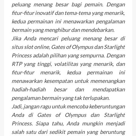
peluang menang besar bagi pemain. Dengan
fitur-fitur inovatif dan tema-tema yang menarik,
kedua permainan ini menawarkan pengalaman
bermain yang menghibur dan mendebarkan.
Jika Anda mencari peluang menang besar di
situs slot online, Gates of Olympus dan Starlight
Princess adalah pilihan yang sempurna. Dengan
RTP yang tinggi, volatilitas yang menarik, dan
fitur-fitur menarik, kedua permainan ini
menawarkan kesempatan untuk memenangkan
hadiah-hadiah besar dan mendapatkan
pengalaman bermain yang tak terlupakan.
Jadi, jangan ragu untuk mencoba keberuntungan
Anda di Gates of Olympus dan Starlight
Princess. Siapa tahu, Anda mungkin menjadi
salah satu dari sedikit pemain yang beruntung