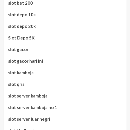
slot bet 200
slot depo 10k
slot depo 20k
Slot Depo 5K
slot gacor
slot gacor hari ini
slot kamboja
slot qris
slot server kamboja
slot server kamboja no 1
slot server luar negri