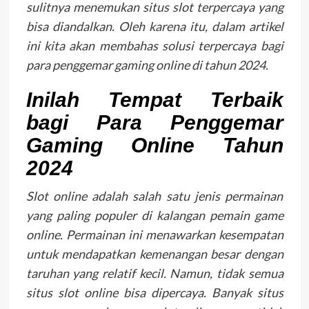
sulitnya menemukan situs slot terpercaya yang
bisa diandalkan. Oleh karena itu, dalam artikel
ini kita akan membahas solusi terpercaya bagi
para penggemar gaming online di tahun 2024.
Inilah Tempat Terbaik
bagi Para Penggemar
Gaming Online Tahun
2024
Slot online adalah salah satu jenis permainan
yang paling populer di kalangan pemain game
online. Permainan ini menawarkan kesempatan
untuk mendapatkan kemenangan besar dengan
taruhan yang relatif kecil. Namun, tidak semua
situs slot online bisa dipercaya. Banyak situs