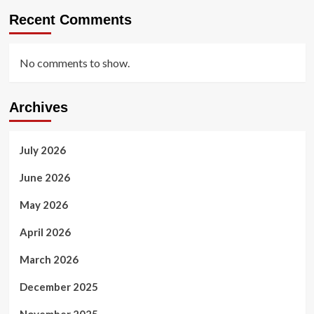
Recent Comments
No comments to show.
Archives
July 2026
June 2026
May 2026
April 2026
March 2026
December 2025