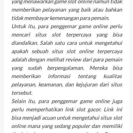
yang menawarkan game slot online namun tidak
memberikan pelayanan yang baik atau bahkan
tidak membayar kemenangan para pemain.
Untuk itu, para penggemar game online perlu
mencari situs slot terpercaya yang bisa
diandalkan. Salah satu cara untuk mengetahui
apakah sebuah situs slot online terpercaya
adalah dengan melihat review dari para pemain
yang sudah berpengalaman. Mereka bisa
memberikan informasi tentang kualitas
pelayanan, keamanan, dan kejujuran dari situs
tersebut.
Selain itu, para penggemar game online juga
perlu memperhatikan link slot gacor. Link ini
bisa menjadi acuan untuk mengetahui situs slot
online mana yang sedang populer dan memiliki