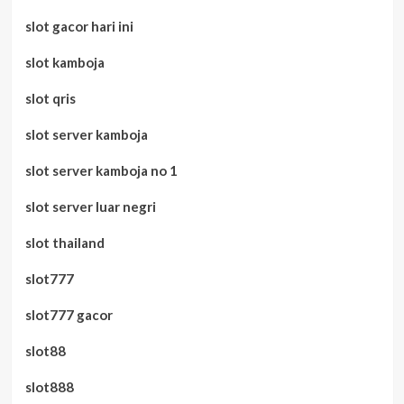
slot gacor hari ini
slot kamboja
slot qris
slot server kamboja
slot server kamboja no 1
slot server luar negri
slot thailand
slot777
slot777 gacor
slot88
slot888