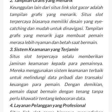
2. Tampilan Grafis yang Menarik
Keunggulan lain dari situs link slot gacor adalah
tampilan grafis yang menarik. Situs slot
terpercaya biasanya memiliki desain yang eye-
catching dan mudah untuk dinavigasi. Tampilan
grafis yang menarik juga membuat pemain
merasa lebih nyaman dan betah saat bermain.
3. Sistem Keamanan yang Terjamin
Situs slot terpercaya selalu memberikan
jaminan keamanan kepada para pemainnya.
Mereka menggunakan sistem keamanan terbaik
untuk melindungi data pribadi dan transaksi
keuangan para pemain. Dengan demikian,
pemain dapat bermain dengan tenang tanpa
perlu khawatir tentang kebocoran data.
4. Layanan Pelanggan yang Profesional