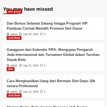
You may have missed
slot gacor
Dari Bonus Selamat Datang hingga Program VIP:
Panduan Cermat Memilih Promosi Slot Gacor
admin
July 28, 2026
0
Judi Bola
Gangguan dari Kalender FIFA: Mengupas Pengaruh
Jeda Internasional dan Turnamen Global dalam Taruhan
Sepak Bola
admin
July 21, 2026
0
Slot
Cara Menghasilkan Uang dari Bermain Slot Depo 10k
secara Profesional
admin
July 10, 2026
0
Judi Bola