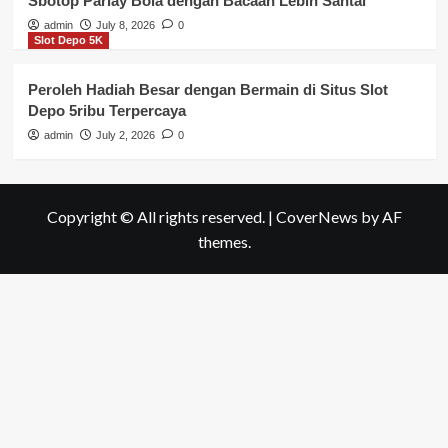
Sbotop Parlay Bola dengan Bacaan Lebih Santai
admin
July 8, 2026
0
Slot Depo 5K
Peroleh Hadiah Besar dengan Bermain di Situs Slot
Depo 5ribu Terpercaya
admin
July 2, 2026
0
Copyright © All rights reserved.
|
CoverNews
by AF
themes.