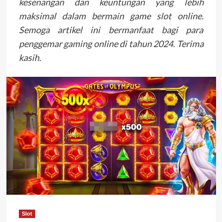
kesenangan dan keuntungan yang lebih
maksimal dalam bermain game slot online.
Semoga artikel ini bermanfaat bagi para
penggemar gaming online di tahun 2024. Terima
kasih.
Slot