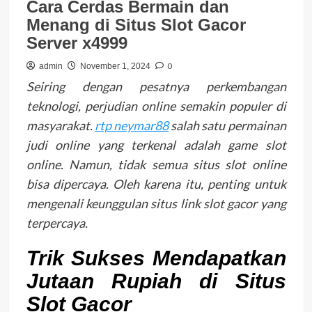
Cara Cerdas Bermain dan
Menang di Situs Slot Gacor
Server x4999
0
admin
November 1, 2024
Seiring dengan pesatnya perkembangan
teknologi, perjudian online semakin populer di
masyarakat.
rtp neymar88
salah satu permainan
judi online yang terkenal adalah game slot
online. Namun, tidak semua situs slot online
bisa dipercaya. Oleh karena itu, penting untuk
mengenali keunggulan situs link slot gacor yang
terpercaya.
Trik Sukses Mendapatkan
Jutaan Rupiah di Situs
Slot Gacor