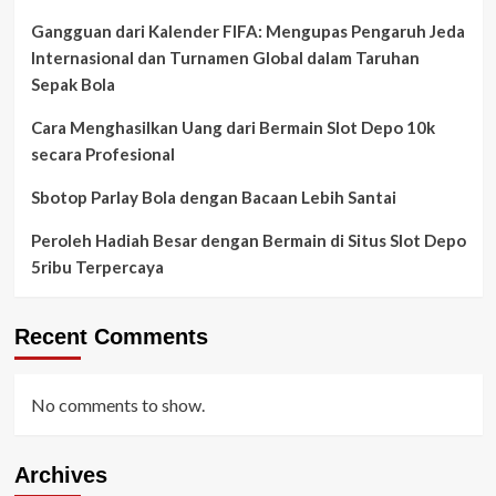
Gangguan dari Kalender FIFA: Mengupas Pengaruh Jeda
Internasional dan Turnamen Global dalam Taruhan
Sepak Bola
Cara Menghasilkan Uang dari Bermain Slot Depo 10k
secara Profesional
Sbotop Parlay Bola dengan Bacaan Lebih Santai
Peroleh Hadiah Besar dengan Bermain di Situs Slot Depo
5ribu Terpercaya
Recent Comments
No comments to show.
Archives