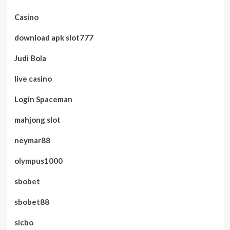
Casino
download apk slot777
Judi Bola
live casino
Login Spaceman
mahjong slot
neymar88
olympus1000
sbobet
sbobet88
sicbo