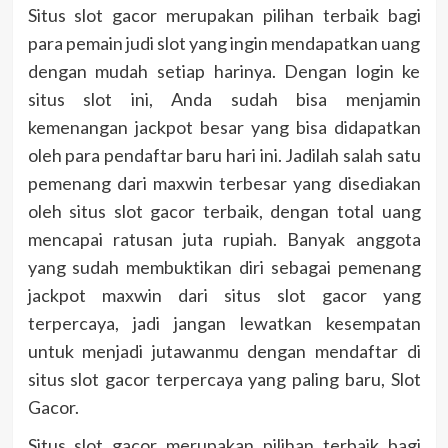
Situs slot gacor merupakan pilihan terbaik bagi
para pemain judi slot yang ingin mendapatkan uang
dengan mudah setiap harinya. Dengan login ke
situs slot ini, Anda sudah bisa menjamin
kemenangan jackpot besar yang bisa didapatkan
oleh para pendaftar baru hari ini. Jadilah salah satu
pemenang dari maxwin terbesar yang disediakan
oleh situs slot gacor terbaik, dengan total uang
mencapai ratusan juta rupiah. Banyak anggota
yang sudah membuktikan diri sebagai pemenang
jackpot maxwin dari situs slot gacor yang
terpercaya, jadi jangan lewatkan kesempatan
untuk menjadi jutawanmu dengan mendaftar di
situs slot gacor terpercaya yang paling baru, Slot
Gacor.
Situs slot gacor merupakan pilihan terbaik bagi