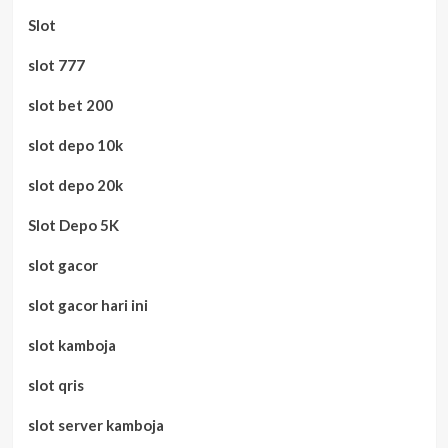
Slot
slot 777
slot bet 200
slot depo 10k
slot depo 20k
Slot Depo 5K
slot gacor
slot gacor hari ini
slot kamboja
slot qris
slot server kamboja