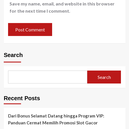
Save my name, email, and website in this browser
for the next time I comment.
Search
Search
Recent Posts
Dari Bonus Selamat Datang hingga Program VIP:
Panduan Cermat Memilih Promosi Slot Gacor