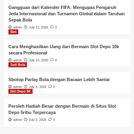
Gangguan dari Kalender FIFA: Mengupas Pengaruh
Jeda Internasional dan Turnamen Global dalam Taruhan
Sepak Bola
admin
July 21, 2026
0
Slot
Cara Menghasilkan Uang dari Bermain Slot Depo 10k
secara Profesional
admin
July 10, 2026
0
Judi Bola
Sbotop Parlay Bola dengan Bacaan Lebih Santai
admin
July 8, 2026
0
Slot Depo 5K
Peroleh Hadiah Besar dengan Bermain di Situs Slot
Depo 5ribu Terpercaya
admin
July 2, 2026
0