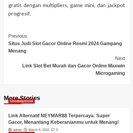
gratis dengan multipliers, game mini, dan jackpot
progresif.
Post
Previous
Situs Judi Slot Gacor Online Resmi 2024 Gampang
Navigation
Menang
Next
Link Slot Bet Murah dan Gacor Online Maxwin
Microgaming
More Stories
Uncategorized
Link Alternatif NEYMAR88 Terpercaya: Super
Gacor, Menantang Keberanianmu untuk Menang!
admin
March 9, 2025
0