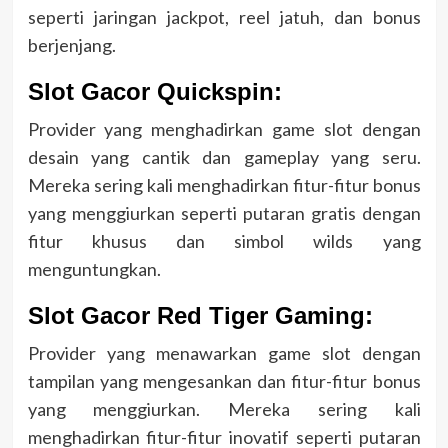
seperti jaringan jackpot, reel jatuh, dan bonus
berjenjang.
Slot Gacor Quickspin:
Provider yang menghadirkan game slot dengan
desain yang cantik dan gameplay yang seru.
Mereka sering kali menghadirkan fitur-fitur bonus
yang menggiurkan seperti putaran gratis dengan
fitur khusus dan simbol wilds yang
menguntungkan.
Slot Gacor Red Tiger Gaming:
Provider yang menawarkan game slot dengan
tampilan yang mengesankan dan fitur-fitur bonus
yang menggiurkan. Mereka sering kali
menghadirkan fitur-fitur inovatif seperti putaran