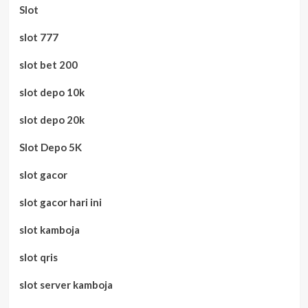
Slot
slot 777
slot bet 200
slot depo 10k
slot depo 20k
Slot Depo 5K
slot gacor
slot gacor hari ini
slot kamboja
slot qris
slot server kamboja