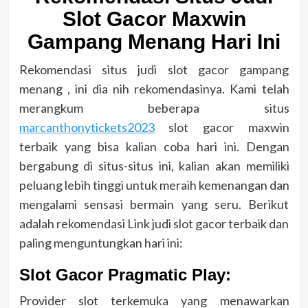
Slot Gacor Maxwin
Gampang Menang Hari Ini
Rekomendasi situs judi slot gacor gampang
menang , ini dia nih rekomendasinya. Kami telah
merangkum beberapa situs
marcanthonytickets2023
slot gacor maxwin
terbaik yang bisa kalian coba hari ini. Dengan
bergabung di situs-situs ini, kalian akan memiliki
peluang lebih tinggi untuk meraih kemenangan dan
mengalami sensasi bermain yang seru. Berikut
adalah rekomendasi Link judi slot gacor terbaik dan
paling menguntungkan hari ini:
Slot Gacor Pragmatic Play:
Provider slot terkemuka yang menawarkan