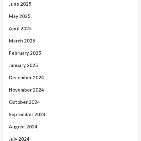
June 2025
May 2025
April 2025
March 2025
February 2025
January 2025
December 2024
November 2024
October 2024
September 2024
August 2024
July 2024