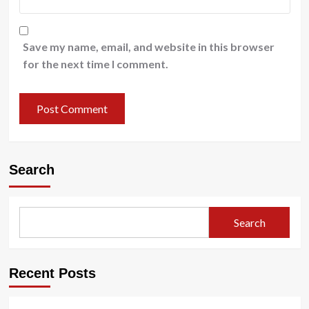
Save my name, email, and website in this browser
for the next time I comment.
Search
Search
Recent Posts