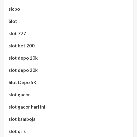
sicbo
Slot
slot 777
slot bet 200
slot depo 10k
slot depo 20k
Slot Depo 5K
slot gacor
slot gacor hari ini
slot kamboja
slot qris