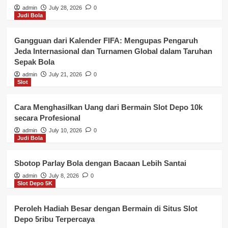
admin
July 28, 2026
0
Judi Bola
Gangguan dari Kalender FIFA: Mengupas Pengaruh
Jeda Internasional dan Turnamen Global dalam Taruhan
Sepak Bola
admin
July 21, 2026
0
Slot
Cara Menghasilkan Uang dari Bermain Slot Depo 10k
secara Profesional
admin
July 10, 2026
0
Judi Bola
Sbotop Parlay Bola dengan Bacaan Lebih Santai
admin
July 8, 2026
0
Slot Depo 5K
Peroleh Hadiah Besar dengan Bermain di Situs Slot
Depo 5ribu Terpercaya