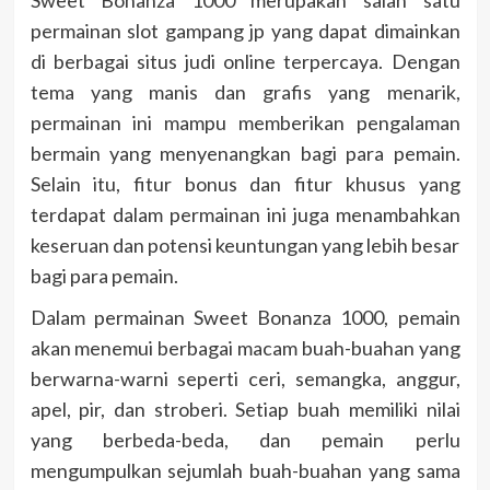
Sweet Bonanza 1000 merupakan salah satu
permainan slot gampang jp yang dapat dimainkan
di berbagai situs judi online terpercaya. Dengan
tema yang manis dan grafis yang menarik,
permainan ini mampu memberikan pengalaman
bermain yang menyenangkan bagi para pemain.
Selain itu, fitur bonus dan fitur khusus yang
terdapat dalam permainan ini juga menambahkan
keseruan dan potensi keuntungan yang lebih besar
bagi para pemain.
Dalam permainan Sweet Bonanza 1000, pemain
akan menemui berbagai macam buah-buahan yang
berwarna-warni seperti ceri, semangka, anggur,
apel, pir, dan stroberi. Setiap buah memiliki nilai
yang berbeda-beda, dan pemain perlu
mengumpulkan sejumlah buah-buahan yang sama