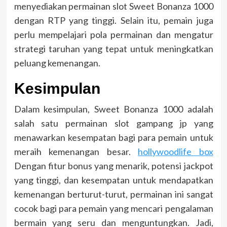
menyediakan permainan slot Sweet Bonanza 1000
dengan RTP yang tinggi. Selain itu, pemain juga
perlu mempelajari pola permainan dan mengatur
strategi taruhan yang tepat untuk meningkatkan
peluang kemenangan.
Kesimpulan
Dalam kesimpulan, Sweet Bonanza 1000 adalah
salah satu permainan slot gampang jp yang
menawarkan kesempatan bagi para pemain untuk
meraih kemenangan besar.
hollywoodlife box
Dengan fitur bonus yang menarik, potensi jackpot
yang tinggi, dan kesempatan untuk mendapatkan
kemenangan berturut-turut, permainan ini sangat
cocok bagi para pemain yang mencari pengalaman
bermain yang seru dan menguntungkan. Jadi,