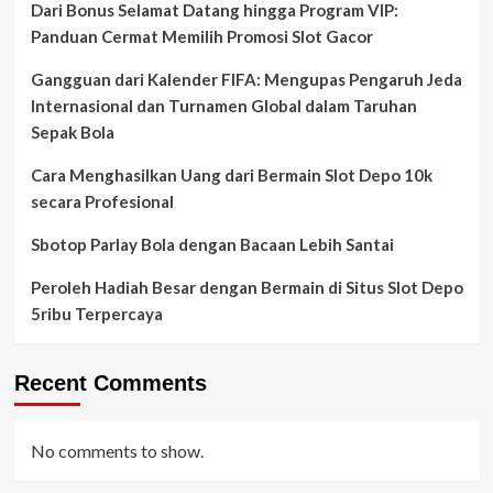
Dari Bonus Selamat Datang hingga Program VIP:
Panduan Cermat Memilih Promosi Slot Gacor
Gangguan dari Kalender FIFA: Mengupas Pengaruh Jeda
Internasional dan Turnamen Global dalam Taruhan
Sepak Bola
Cara Menghasilkan Uang dari Bermain Slot Depo 10k
secara Profesional
Sbotop Parlay Bola dengan Bacaan Lebih Santai
Peroleh Hadiah Besar dengan Bermain di Situs Slot Depo
5ribu Terpercaya
Recent Comments
No comments to show.