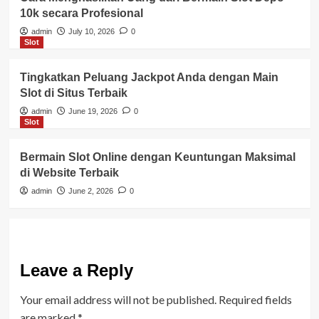
10k secara Profesional
admin
July 10, 2026
0
Slot
Tingkatkan Peluang Jackpot Anda dengan Main
Slot di Situs Terbaik
admin
June 19, 2026
0
Slot
Bermain Slot Online dengan Keuntungan Maksimal
di Website Terbaik
admin
June 2, 2026
0
Leave a Reply
Your email address will not be published.
Required fields
are marked
*