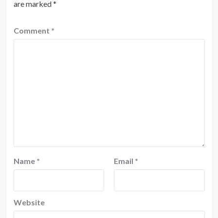
are marked
*
Comment
*
Name
*
Email
*
Website