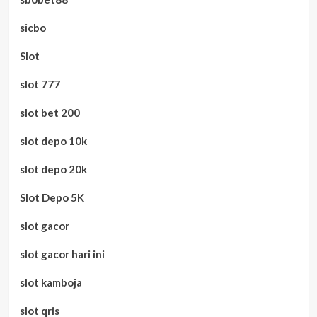
sicbo
Slot
slot 777
slot bet 200
slot depo 10k
slot depo 20k
Slot Depo 5K
slot gacor
slot gacor hari ini
slot kamboja
slot qris