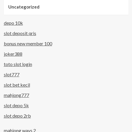
Uncategorized
depo 10k
slot deposit qris
bonus new member 100
joker388
toto slot login
slot777
slot bet kecil
mahjong777
slot depo 5k
slot depo 2rb
mahjong ways 2