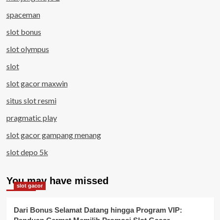
spaceman
slot bonus
slot olympus
slot
slot gacor maxwin
situs slot resmi
pragmatic play
slot gacor gampang menang
slot depo 5k
You may have missed
slot gacor
Dari Bonus Selamat Datang hingga Program VIP: