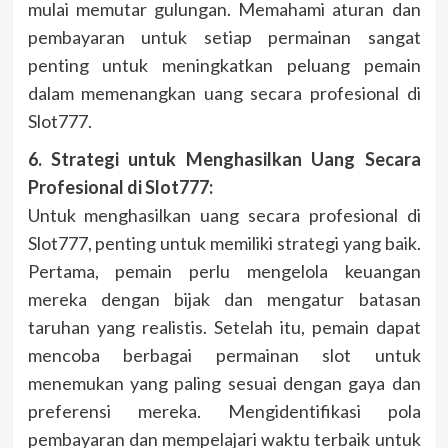
mulai memutar gulungan. Memahami aturan dan
pembayaran untuk setiap permainan sangat
penting untuk meningkatkan peluang pemain
dalam memenangkan uang secara profesional di
Slot777.
6. Strategi untuk Menghasilkan Uang Secara
Profesional di Slot777:
Untuk menghasilkan uang secara profesional di
Slot777, penting untuk memiliki strategi yang baik.
Pertama, pemain perlu mengelola keuangan
mereka dengan bijak dan mengatur batasan
taruhan yang realistis. Setelah itu, pemain dapat
mencoba berbagai permainan slot untuk
menemukan yang paling sesuai dengan gaya dan
preferensi mereka. Mengidentifikasi pola
pembayaran dan mempelajari waktu terbaik untuk