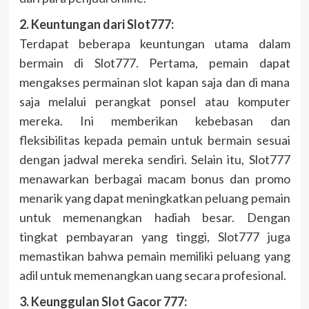
2. Keuntungan dari Slot777:
Terdapat beberapa keuntungan utama dalam
bermain di Slot777. Pertama, pemain dapat
mengakses permainan slot kapan saja dan di mana
saja melalui perangkat ponsel atau komputer
mereka. Ini memberikan kebebasan dan
fleksibilitas kepada pemain untuk bermain sesuai
dengan jadwal mereka sendiri. Selain itu, Slot777
menawarkan berbagai macam bonus dan promo
menarik yang dapat meningkatkan peluang pemain
untuk memenangkan hadiah besar. Dengan
tingkat pembayaran yang tinggi, Slot777 juga
memastikan bahwa pemain memiliki peluang yang
adil untuk memenangkan uang secara profesional.
3. Keunggulan Slot Gacor 777: