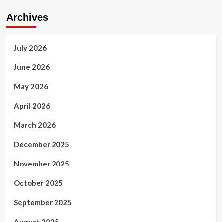
Archives
July 2026
June 2026
May 2026
April 2026
March 2026
December 2025
November 2025
October 2025
September 2025
August 2025