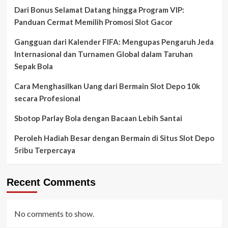
Dari Bonus Selamat Datang hingga Program VIP:
Panduan Cermat Memilih Promosi Slot Gacor
Gangguan dari Kalender FIFA: Mengupas Pengaruh Jeda
Internasional dan Turnamen Global dalam Taruhan
Sepak Bola
Cara Menghasilkan Uang dari Bermain Slot Depo 10k
secara Profesional
Sbotop Parlay Bola dengan Bacaan Lebih Santai
Peroleh Hadiah Besar dengan Bermain di Situs Slot Depo
5ribu Terpercaya
Recent Comments
No comments to show.