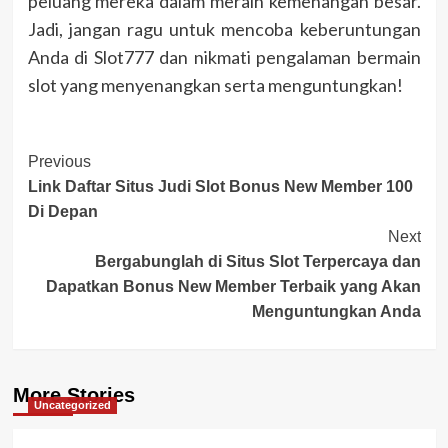
peluang mereka dalam meraih kemenangan besar.
Jadi, jangan ragu untuk mencoba keberuntungan
Anda di Slot777 dan nikmati pengalaman bermain
slot yang menyenangkan serta menguntungkan!
Post
Previous
Link Daftar Situs Judi Slot Bonus New Member 100
Navigation
Di Depan
Next
Bergabunglah di Situs Slot Terpercaya dan
Dapatkan Bonus New Member Terbaik yang Akan
Menguntungkan Anda
More Stories
Uncategorized