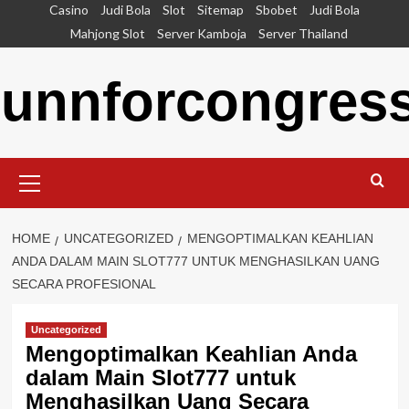
Skip
Casino
Judi Bola
Slot
Sitemap
Sbobet
Judi Bola
to
Mahjong Slot
Server Kamboja
Server Thailand
content
gunnforcongres
Primary
Menu
HOME
UNCATEGORIZED
MENGOPTIMALKAN KEAHLIAN
ANDA DALAM MAIN SLOT777 UNTUK MENGHASILKAN UANG
SECARA PROFESIONAL
Uncategorized
Mengoptimalkan Keahlian Anda
dalam Main Slot777 untuk
Menghasilkan Uang Secara