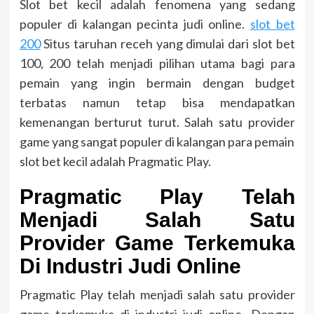
Slot bet kecil adalah fenomena yang sedang
populer di kalangan pecinta judi online.
slot bet
200
Situs taruhan receh yang dimulai dari slot bet
100, 200 telah menjadi pilihan utama bagi para
pemain yang ingin bermain dengan budget
terbatas namun tetap bisa mendapatkan
kemenangan berturut turut. Salah satu provider
game yang sangat populer di kalangan para pemain
slot bet kecil adalah Pragmatic Play.
Pragmatic Play Telah
Menjadi Salah Satu
Provider Game Terkemuka
Di Industri Judi Online
Pragmatic Play telah menjadi salah satu provider