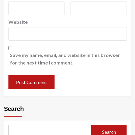
Website
Save my name, email, and website in this browser
for the next time I comment.
Search
Search