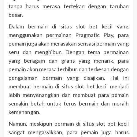
tanpa harus merasa tertekan dengan taruhan
besar.
Dalam bermain di situs slot bet kecil yang
menggunakan permainan Pragmatic Play, para
pemain juga akan merasakan sensasi bermain yang
seru dan menghibur. Dengan tema permainan
yang beragam dan grafis yang menarik, para
pemain akan merasa terhibur dan terkesan dengan
pengalaman bermain yang disajikan. Hal ini
membuat bermain di situs slot bet kecil menjadi
lebih menyenangkan dan membuat para pemain
semakin betah untuk terus bermain dan meraih
kemenangan.
Namun, meskipun bermain di situs slot bet kecil
sangat mengasyikkan, para pemain juga harus