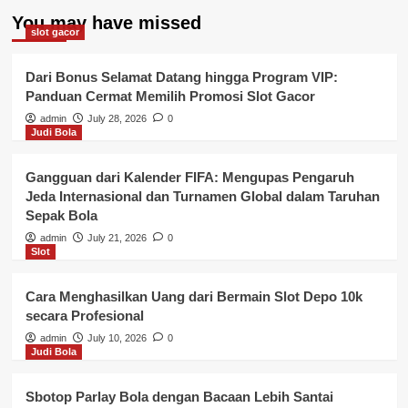
You may have missed
slot gacor
Dari Bonus Selamat Datang hingga Program VIP:
Panduan Cermat Memilih Promosi Slot Gacor
admin
July 28, 2026
0
Judi Bola
Gangguan dari Kalender FIFA: Mengupas Pengaruh
Jeda Internasional dan Turnamen Global dalam Taruhan
Sepak Bola
admin
July 21, 2026
0
Slot
Cara Menghasilkan Uang dari Bermain Slot Depo 10k
secara Profesional
admin
July 10, 2026
0
Judi Bola
Sbotop Parlay Bola dengan Bacaan Lebih Santai