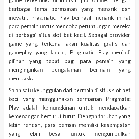
game terkemuka di industri judi online. Dengan
berbagai tema permainan yang menarik dan
inovatif, Pragmatic Play berhasil menarik minat
para pemain untuk mencoba peruntungan mereka
di berbagai situs slot bet kecil. Sebagai provider
game yang terkenal akan kualitas grafis dan
gameplay yang lancar, Pragmatic Play menjadi
pilihan yang tepat bagi para pemain yang
menginginkan pengalaman bermain yang
memuaskan.
Salah satu keunggulan dari bermain di situs slot bet
kecil yang menggunakan permainan Pragmatic
Play adalah kemungkinan untuk mendapatkan
kemenangan berturut turut. Dengan taruhan yang
lebih rendah, para pemain memiliki kesempatan
yang lebih besar untuk mengumpulkan