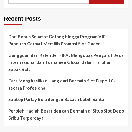
Recent Posts
Dari Bonus Selamat Datang hingga Program VIP:
Panduan Cermat Memilih Promosi Slot Gacor
Gangguan dari Kalender FIFA: Mengupas Pengaruh Jeda
Internasional dan Turnamen Global dalam Taruhan
Sepak Bola
Cara Menghasilkan Uang dari Bermain Slot Depo 10k
secara Profesional
Sbotop Parlay Bola dengan Bacaan Lebih Santai
Peroleh Hadiah Besar dengan Bermain di Situs Slot Depo
5ribu Terpercaya