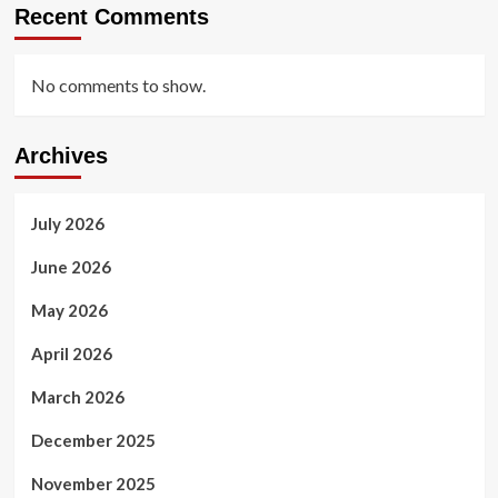
Recent Comments
No comments to show.
Archives
July 2026
June 2026
May 2026
April 2026
March 2026
December 2025
November 2025