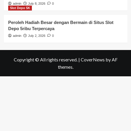
admin
July 8, 2026
0
Slot Depo 5K
Peroleh Hadiah Besar dengan Bermain di Situs Slot
Depo 5ribu Terpercaya
admin
July 2, 2026
0
Copyright © All rights reserved.
|
CoverNews
by AF
themes.