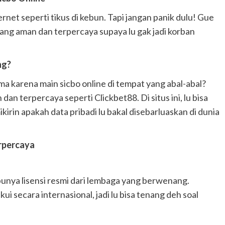
ternet seperti tikus di kebun. Tapi jangan panik dulu! Gue
 yang aman dan terpercaya supaya lu gak jadi korban
ng?
a karena main sicbo online di tempat yang abal-abal?
dan terpercaya seperti Clickbet88. Di situs ini, lu bisa
irin apakah data pribadi lu bakal disebarluaskan di dunia
erpercaya
punya lisensi resmi dari lembaga yang berwenang.
kui secara internasional, jadi lu bisa tenang deh soal