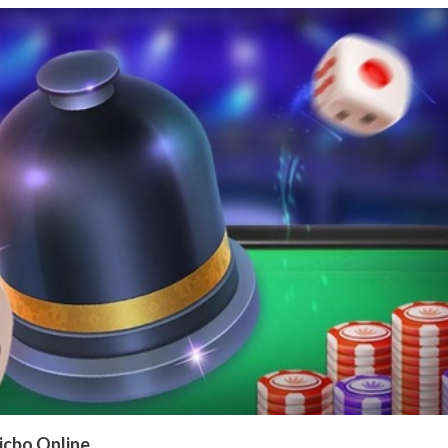
icbo Online