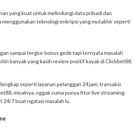
an yang kuat untuk melindungi data pribadi dan
ka menggunakan teknologi enkripsi yang mutakhir seperti
Jangan sampai tergiur bonus gede tapi ternyata masalah
stiin banyak yang kasih review positif kayak di Clickbet88.
 lengkap seperti layanan pelanggan 24 jam, transaksi
et88, misalnya, nggak cuma punya fitur live streaming
rt 24/7 buat ngatasi masalah lu.
ine