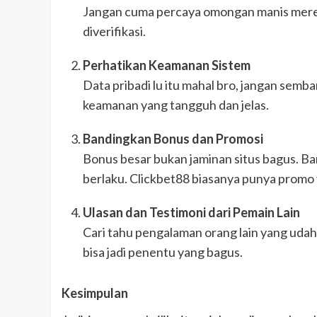
Jangan cuma percaya omongan manis mereka.
diverifikasi.
Perhatikan Keamanan Sistem
Data pribadi lu itu mahal bro, jangan semba
keamanan yang tangguh dan jelas.
Bandingkan Bonus dan Promosi
Bonus besar bukan jaminan situs bagus. B
berlaku. Clickbet88 biasanya punya promo 
Ulasan dan Testimoni dari Pemain Lain
Cari tahu pengalaman orang lain yang udah m
bisa jadi penentu yang bagus.
Kesimpulan