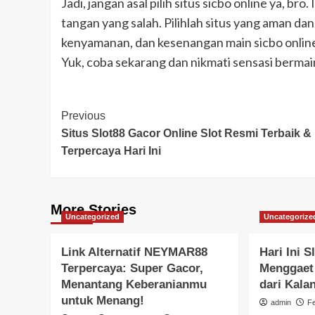
Jadi, jangan asal pilih situs sicbo online ya, bro
tangan yang salah. Pilihlah situs yang aman da
kenyamanan, dan kesenangan main sicbo online b
Yuk, coba sekarang dan nikmati sensasi berma
Post
Previous
Situs Slot88 Gacor Online Slot Resmi Terbaik &
Navigation
Terpercaya Hari Ini
More Stories
Uncategorized
Uncategorize
Link Alternatif NEYMAR88
Hari Ini 
Terpercaya: Super Gacor,
Menggaet
Menantang Keberanianmu
dari Kala
untuk Menang!
admin
Fe