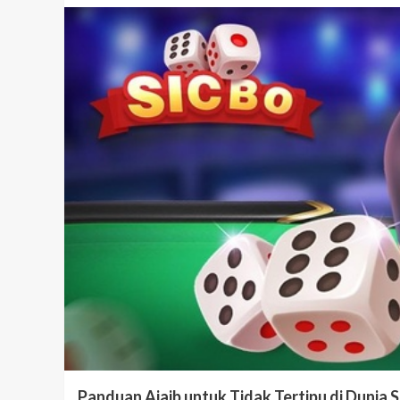
Panduan Ajaib untuk Tidak Tertipu di Dunia S