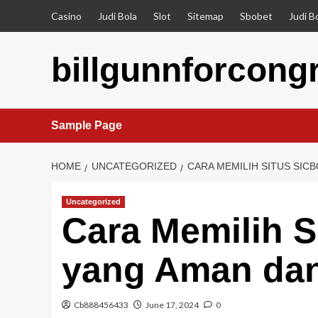
Skip
Casino
Judi Bola
Slot
Sitemap
Sbobet
Judi B
to
content
billgunnforcong
Sample Page
HOME
UNCATEGORIZED
CARA MEMILIH SITUS SIC
Uncategorized
Cara Memilih S
yang Aman dan
Cb888456433
June 17, 2024
0