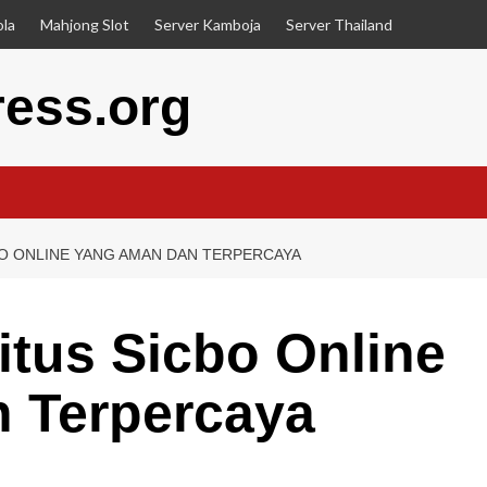
ola
Mahjong Slot
Server Kamboja
Server Thailand
ress.org
BO ONLINE YANG AMAN DAN TERPERCAYA
itus Sicbo Online
 Terpercaya