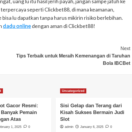
. Ingat, uang lu itu hasil jerih payah, jangan sampe jatuh ke
n terpercaya seperti Clickbet88, di mana keamanan,
isa lu dapatkan tanpa harus mikirin risiko berlebihan.
in
dadu online
dengan aman di Clickbet88!
Next
Tips Terbaik untuk Meraih Kemenangan di Taruhan
Bola IBCBet
d
Uncategorized
Slot Gacor Resmi:
Sisi Gelap dan Terang dari
 Banyak Pemain
Kisah Sukses Bermain Judi
ngan Atas
Slot
bruary 1, 2025
0
admin
January 6, 2025
0