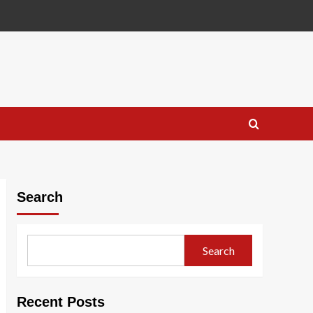
Search
Search
Recent Posts