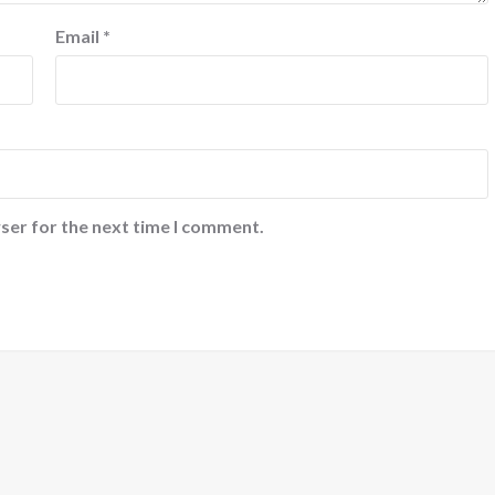
Email
*
ser for the next time I comment.